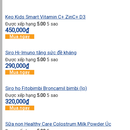
Kẹo Kids Smart Vitamin C+ ZinC+ D3
Được xếp hạng
5.00
5 sao
450,000
₫
Mua ngay
Siro Hi-Imuno tăng sức đề kháng
Được xếp hạng
5.00
5 sao
290,000
₫
Mua ngay
Siro ho Fitobimbi Broncamil bimbi (lọ)
Được xếp hạng
5.00
5 sao
320,000
₫
Mua ngay
Sữa non Healthy Care Colostrum Milk Powder Úc