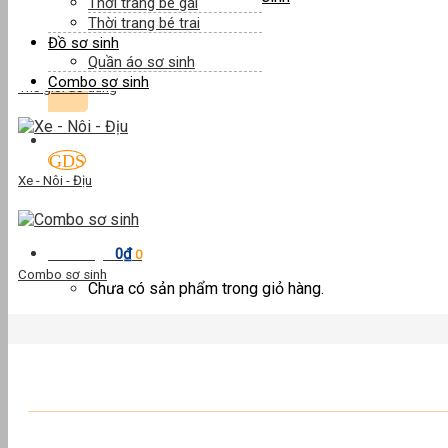
Thời trang bé gái
Combo sơ sinh
Thời trang bé trai
Đồ sơ sinh
Tìm
Quần áo sơ sinh
kiếm:
Combo sơ sinh
Thế giới đồ dùng
Xe - Nôi - Địu
Đăng ký
Đăng nhập
0
₫
Giỏ hàng /
0
Combo sơ sinh
Chưa có sản phẩm trong giỏ hàng.