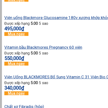
Viên uống Blackmore Glucosamine 180v xương khớp kh
Được xếp hạng
5.00
5 sao
495,000
₫
Mua ngay
Vitamin bầu Blackmores Pregnancy 60 viên
Được xếp hạng
5.00
5 sao
550,000
₫
Mua ngay
Viên Uống BLACKMORES Bổ Sung Vitamin C 31 Viên Bio
Được xếp hạng
5.00
5 sao
340,000
₫
Mua ngay
Chất xơ Fibradis (hộp)