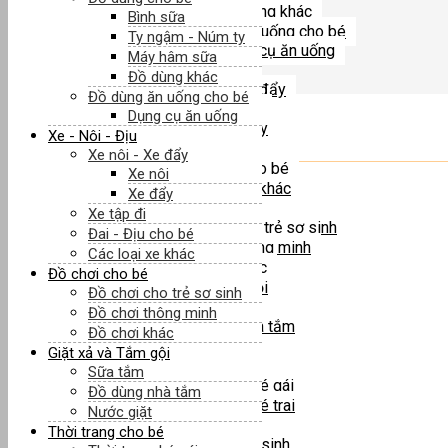
Đồ dùng khác
Bình sữa
Đồ dùng ăn uống cho bé
Ty ngậm - Núm ty
Dụng cụ ăn uống
Máy hâm sữa
Xe - Nôi - Địu
Đồ dùng khác
Xe nôi - Xe đẩy
Đồ dùng ăn uống cho bé
Xe nôi
Dụng cụ ăn uống
Xe đẩy
Xe - Nôi - Địu
Danh mục nổi bật
Xe tập đi
Xe nôi - Xe đẩy
Đai - Địu cho bé
Xe nôi
Các loại xe khác
Xe đẩy
Đồ chơi cho bé
Xe tập đi
Đồ chơi cho trẻ sơ sinh
Đai - Địu cho bé
Đồ chơi thông minh
Các loại xe khác
Bỉm - Tã - Vệ sinh
Đồ chơi khác
Đồ chơi cho bé
Giặt xả và Tắm gội
Đồ chơi cho trẻ sơ sinh
Sữa tắm
Đồ chơi thông minh
Đồ dùng nhà tắm
Đồ chơi khác
Nước giặt
Sữa bột - Sữa nước
Giặt xả và Tắm gội
Thời trang cho bé
Sữa tắm
Thời trang bé gái
Đồ dùng nhà tắm
Thời trang bé trai
Nước giặt
Đồ sơ sinh
Thời trang cho bé
Thực phẩm chức năng
Quần áo sơ sinh