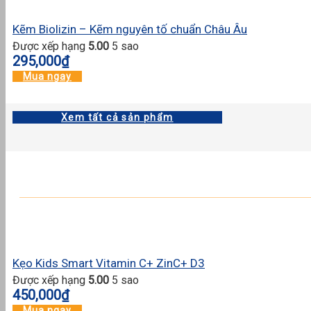
Kẽm Biolizin – Kẽm nguyên tố chuẩn Châu Âu
Được xếp hạng
5.00
5 sao
295,000
₫
Mua ngay
Xem tất cả sản phẩm
Kẹo Kids Smart Vitamin C+ ZinC+ D3
Được xếp hạng
5.00
5 sao
450,000
₫
Mua ngay