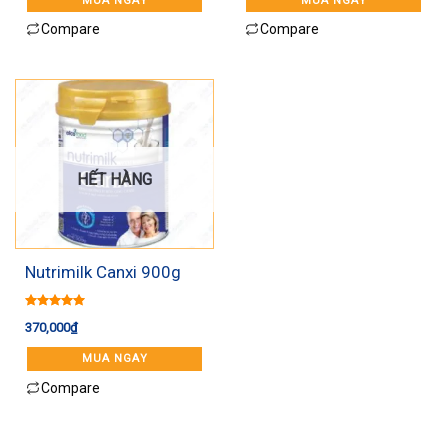
MUA NGAY
MUA NGAY
Compare
Compare
HẾT HÀNG
Nutrimilk Canxi 900g
Được xếp
370,000
₫
hạng
5.00
5 sao
MUA NGAY
Compare