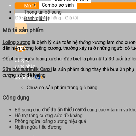
Combo sơ sinh
Mô tả
Thông tin bổ sung
Tìm
Đánh giá (1)
kiếm:
Mô tả sản phẩm
Loãng xương
là bệnh lý của toàn hệ thống xương làm cho xương
đến hiện tượng loãng xương, thường xảy ra ở những người có tuổi
Để phòng ngừa loãng xương, đặc biệt là phụ nữ từ 30 tuổi trở lên,
Đăng ký
Đăng nhập
Sữa bột nutrimilk Canxi
là sản phẩm dùng thay thế bữa ăn phụ h
cường sức đề kháng.
0
₫
Giỏ hàng /
0
Chưa có sản phẩm trong giỏ hàng.
Công dụng
Bổ sung cho
chế độ ăn thiếu canxi
cùng các vitamin và kh
Hỗ trợ tăng cường sức đề kháng.
Phòng ngừa loãng xương hiệu quả
Ngăn ngừa tiểu đường