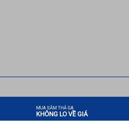
MUA SẮM THẢ GA
KHÔNG LO VỀ GIÁ