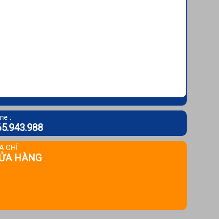
ne :
5.943.988
A CHỈ
ỬA HÀNG