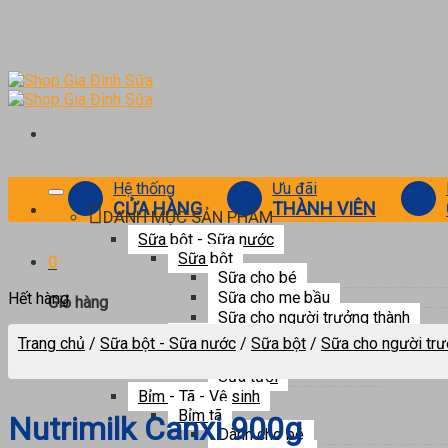
Skip
to
content
Hệ thống
Ưu đãi
CỬA HÀNG
THÀNH VIÊN
DANH MỤC SẢN PHẨM
Sữa bột - Sữa nước
Sữa bột
0
Sữa cho bé
Sữa cho mẹ bầu
Hết hàng
Giỏ hàng
Sữa cho người trưởng thành
Sữa nước
Chưa có sản phẩm trong giỏ hàng.
Trang chủ
/
Sữa bột - Sữa nước
/
Sữa bột
/
Sữa cho người trư
Sữa pha sẵn
Sữa tươi
Bỉm - Tã - Vệ sinh
Bỉm tã
Nutrimilk Canxi 900g
Dành cho bé