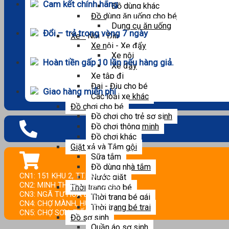
Cam kết chính hãng
Đồ dùng khác
Đồ dùng ăn uống cho bé
Dụng cụ ăn uống
Đổi – trả trong vòng 7 ngày
Xe - Nôi - Địu
Xe nôi - Xe đẩy
Xe nôi
Hoàn tiền gấp 10 lần nếu hàng giả.
Xe đẩy
Xe tập đi
Đai - Địu cho bé
Giao hàng miễn phí
Các loại xe khác
Đồ chơi cho bé
Đồ chơi cho trẻ sơ sinh
Đồ chơi thông minh
Đồ chơi khác
Giặt xả và Tắm gội
Sữa tắm
Đồ dùng nhà tắm
CN1: 151 KHU 2, TT.HẬU LỘC.
Nước giặt
CN2: MINH THỊNH, MINH LỘC.
Thời trang cho bé
CN3: NGÃ TƯ HOA LỘC.
Thời trang bé gái
CN4: CHỢ MÀNH, HƯNG LỘC.
Thời trang bé trai
CN5: CHỢ SƠN, TIẾN LỘC.
Đồ sơ sinh
Quần áo sơ sinh