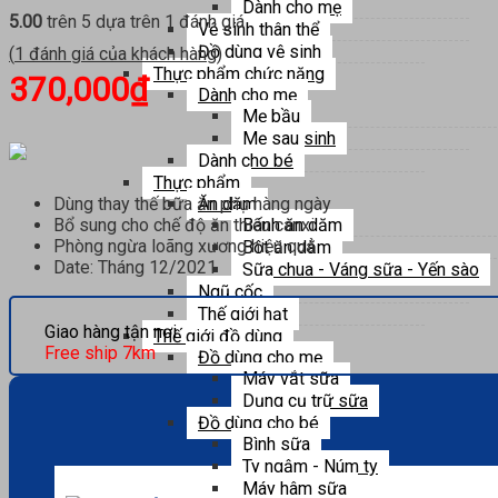
Dành cho mẹ
5.00
trên 5 dựa trên
1
đánh giá
Vệ sinh thân thể
Đồ dùng vệ sinh
(
1
đánh giá của khách hàng)
Thực phẩm chức năng
370,000
₫
Dành cho mẹ
Mẹ bầu
Mẹ sau sinh
Dành cho bé
Thực phẩm
Ăn dặm
Dùng thay thế bữa ăn phụ hàng ngày
Bánh ăn dặm
Bổ sung cho chế độ ăn thiếu canxi
Phòng ngừa loãng xương hiệu quả
Bột ăn dặm
Date: Tháng 12/2021
Sữa chua - Váng sữa - Yến sào
Ngũ cốc
Thế giới hạt
Giao hàng tận nơi
Thế giới đồ dùng
Free ship 7km
Đồ dùng cho mẹ
Máy vắt sữa
Dụng cụ trữ sữa
Đồ dùng cho bé
Bình sữa
Ty ngậm - Núm ty
Máy hâm sữa