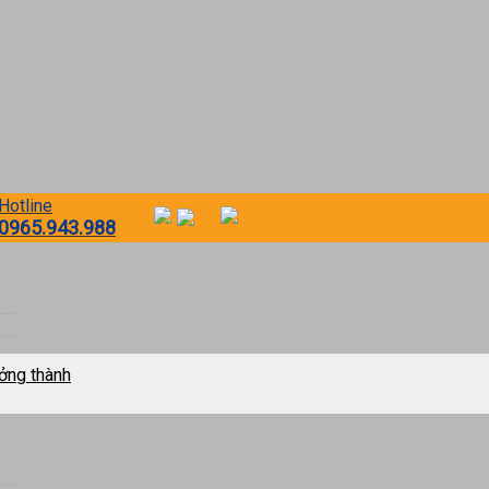
Hotline
0965.943.988
ởng thành