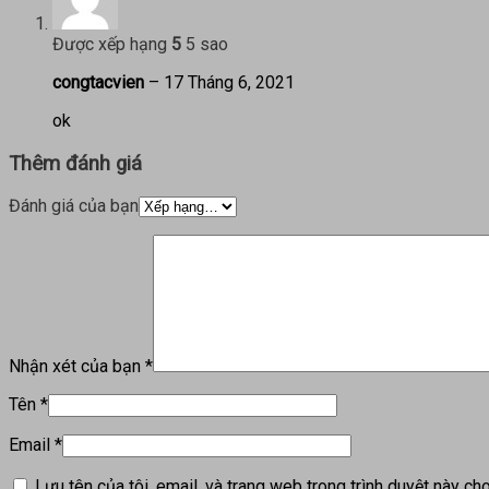
Được xếp hạng
5
5 sao
congtacvien
–
17 Tháng 6, 2021
ok
Thêm đánh giá
Đánh giá của bạn
Nhận xét của bạn
*
Tên
*
Email
*
Lưu tên của tôi, email, và trang web trong trình duyệt này cho 