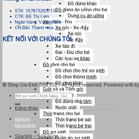
Đồ dùng khác
Đồ dùng ăn uống cho bé
STK: 107873203115
Dụng cụ ăn uống
CTK: Đỗ Thị Liên
Xe - Nôi - Địu
Ngân hàng: Viettinbank
CN Bắc Thanh Hóa
Xe nôi - Xe đẩy
Xe nôi
KẾT NỐI VỚI CHÚNG TÔI
Xe đẩy
Xe tập đi
Đai - Địu cho bé
Các loại xe khác
Đồ chơi cho bé
Đồ chơi cho trẻ sơ sinh
Đồ chơi thông minh
Đồ chơi khác
© Shop Gia Đình Sữa 2021 All rights reserved. Powered with 
Giặt xả và Tắm gội
Sữa tắm
Tìm
Đồ dùng nhà tắm
kiếm:
Nước giặt
Đăng nhập
Thời trang cho bé
Thời trang bé gái
Đăng ký
Thời trang bé trai
Đăng nhập
Đồ sơ sinh
Sữa bột – Sữa nước
Quần áo sơ sinh