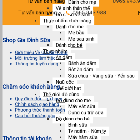
Tư vấn bán hàng
0965.943.
Dành cho mẹ
Vệ sinh thân thể
Tư vấn bán hàng
0965.943.988
Đồ dùng vệ sinh
Thực phẩm chức năng
Dành cho mẹ
Mẹ bầu
Mẹ sau sinh
Shop Gia Đình Sữa
Dành cho bé
Thực phẩm
Giới thiệu về Gia Đình Sữa
Ăn dặm
Môi trường làm việc
Bánh ăn dặm
Thông tin tuyển dụng
Bột ăn dặm
Sữa chua - Váng sữa - Yến sào
Ngũ cốc
Chăm sóc khách hàng
Thế giới hạt
Thế giới đồ dùng
Quy định đổi - trả hàng
Đồ dùng cho mẹ
Chính sách giao hàng
Máy vắt sữa
Phương thức thanh toán
Dụng cụ trữ sữa
Câu hỏi thường gặp
Đồ dùng cho bé
Bình sữa
Ty ngậm - Núm ty
Máy hâm sữa
Thông tin tài khoản