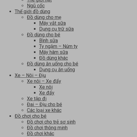
Ngũ cốc
Thế giới đồ dùng
Đồ dùng cho mẹ
Máy vắt sữa
Dụng cụ trữ sữa
Đồ dùng cho bé
Bình sữa
Ty ngậm – Núm ty
Máy hâm sữa
Đồ dùng khác
Đồ dùng ăn uống cho bé
Dụng cụ ăn uống
Xe – Nôi – Địu
Xe nôi – Xe đẩy
Xe nôi
Xe đẩy
Xe tập đi
Đai – Địu cho bé
Các loại xe khác
Đồ chơi cho bé
Đồ chơi cho trẻ sơ sinh
Đồ chơi thông minh
Đồ chơi khác