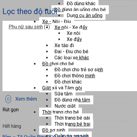
Đồ dùng khác
Đồ dùng ăn uống cho bé
Lọc theo độ tuổi
Dụng cụ ăn uống
Xe - Nôi - Địu
Phụ nữ sau sinh
(1)
Xe nôi - Xe đẩy
Xe nôi
Xe đẩy
Xe tập đi
Đai - Địu cho bé
Các loại xe khác
Đồ chơi cho bé
Đồ chơi cho trẻ sơ sinh
Đồ chơi thông minh
Đồ chơi khác
Giặt xả và Tắm gội
Sữa tắm
Xem thêm
Đồ dùng nhà tắm
Nước giặt
Rút gọn
Thời trang cho bé
Thời trang bé gái
Thời trang bé trai
Hết hàng
Đồ sơ sinh
Quần áo sơ sinh