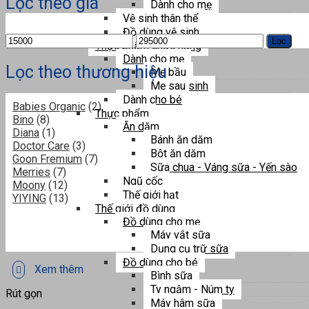
Lọc theo giá
Dành cho mẹ
Vệ sinh thân thể
Đồ dùng vệ sinh
Giá
Giá
Lọc
Thực phẩm chức năng
thấp
cao
Dành cho mẹ
nhất
nhất
Lọc theo thương hiệu
Mẹ bầu
Mẹ sau sinh
Dành cho bé
Babies Organic
(2)
Thực phẩm
Bino
(8)
Ăn dặm
Diana
(1)
Bánh ăn dặm
Doctor Care
(3)
Bột ăn dặm
Goon Fremium
(7)
Sữa chua - Váng sữa - Yến sào
Merries
(7)
Ngũ cốc
Moony
(12)
Thế giới hạt
YIYING
(13)
Thế giới đồ dùng
Đồ dùng cho mẹ
Máy vắt sữa
Dụng cụ trữ sữa
Đồ dùng cho bé
Xem thêm
Bình sữa
Ty ngậm - Núm ty
Rút gọn
Máy hâm sữa