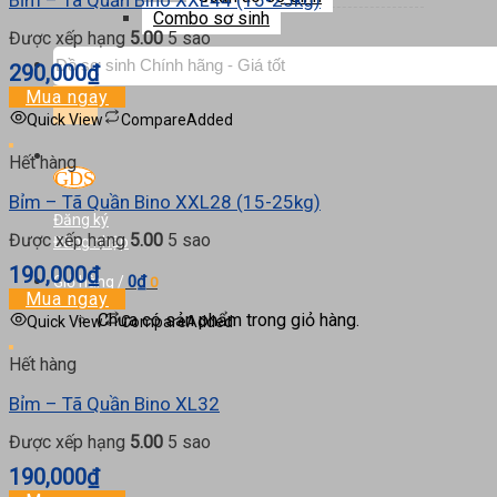
Bỉm – Tã Quần Bino XXL44 (15-25kg)
Combo sơ sinh
Được xếp hạng
5.00
5 sao
Tìm
290,000
₫
kiếm:
Mua ngay
Quick View
Compare
Added
Hết hàng
Bỉm – Tã Quần Bino XXL28 (15-25kg)
Đăng ký
Được xếp hạng
5.00
5 sao
Đăng nhập
190,000
₫
0
₫
Giỏ hàng /
0
Mua ngay
Chưa có sản phẩm trong giỏ hàng.
Quick View
Compare
Added
Hết hàng
Bỉm – Tã Quần Bino XL32
Được xếp hạng
5.00
5 sao
190,000
₫