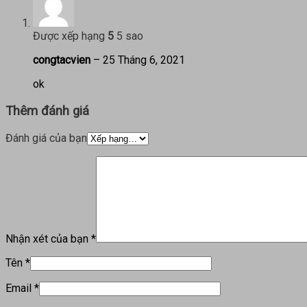
Được xếp hạng
5
5 sao
congtacvien
–
25 Tháng 6, 2021
ok
Thêm đánh giá
Đánh giá của bạn
Nhận xét của bạn
*
Tên
*
Email
*