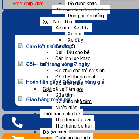
Đồ dùng khác
Free ship 7km
Đồ dùng ăn uống cho bé
Dụng cụ ăn uống
Xe - Nôi - Địu
Xe nôi - Xe đẩy
Xe nôi
Xe đẩy
Xe tập đi
Cam kết chính hãng
Đai - Địu cho bé
Các loại xe khác
Đổi – trả trong vòng 7 ngày
Đồ chơi cho bé
Đồ chơi cho trẻ sơ sinh
Đồ chơi thông minh
Hoàn tiền gấp 10 lần nếu hàng giả.
Đồ chơi khác
Giặt xả và Tắm gội
Sữa tắm
Giao hàng miễn phí
Đồ dùng nhà tắm
Nước giặt
Thời trang cho bé
Thời trang bé gái
Thời trang bé trai
Đồ sơ sinh
Quần áo sơ sinh