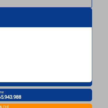
ne :
5.943.988
A CHỈ