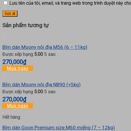
Lưu tên của tôi, email, và trang web trong trình duyệt này cho 
Sản phẩm tương tự
Bỉm dán Moony nội địa M56 (6 – 11kg)
Được xếp hạng
5.00
5 sao
270,000
₫
Mua ngay
Bỉm dán Moony nội địa NB90 (<5kg)
Được xếp hạng
5.00
5 sao
270,000
₫
Mua ngay
Hết hàng
Bỉm dán Goon Premium size M60 miếng (7 – 12kg)