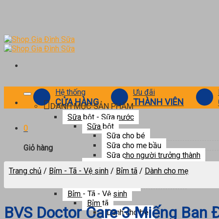
Skip
to
content
Hệ thống
Ưu đãi
CỬA HÀNG
THÀNH VIÊN
DANH MỤC SẢN PHẨM
Sữa bột - Sữa nước
Sữa bột
0
Sữa cho bé
Sữa cho mẹ bầu
Giỏ hàng
Sữa cho người trưởng thành
Sữa nước
Chưa có sản phẩm trong giỏ hàng.
Trang chủ
/
Bỉm - Tã - Vệ sinh
/
Bỉm tã
/
Dành cho mẹ
Sữa pha sẵn
Sữa tươi
Bỉm - Tã - Vệ sinh
Bỉm tã
BVS Doctor Care 3 Miếng Ban
Dành cho bé