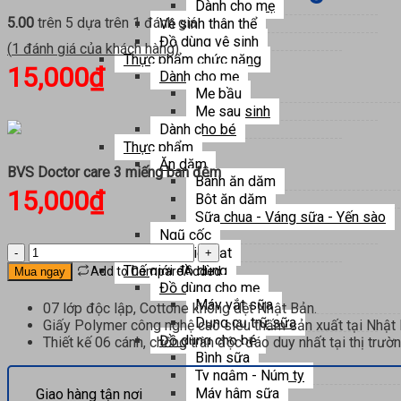
Dành cho mẹ
5.00
trên 5 dựa trên
1
đánh giá
Vệ sinh thân thể
Đồ dùng vệ sinh
(
1
đánh giá của khách hàng)
Thực phẩm chức năng
15,000
₫
Dành cho mẹ
Mẹ bầu
Mẹ sau sinh
Dành cho bé
Thực phẩm
Ăn dặm
BVS Doctor care 3 miếng ban đêm
Bánh ăn dặm
15,000
₫
Bột ăn dặm
Sữa chua - Váng sữa - Yến sào
Ngũ cốc
BVS
Thế giới hạt
Doctor
Thế giới đồ dùng
Add to Compare
Added
Mua ngay
care
Đồ dùng cho mẹ
3
Máy vắt sữa
07 lớp độc lập, Cottone không dệt Nhật Bản.
miếng
Dụng cụ trữ sữa
Giấy Polymer công nghệ cao siêu thấm sản xuất tại Nhật 
ban
Đồ dùng cho bé
Thiết kế 06 cánh, chống tràn độc đáo duy nhất tại thị trườ
đêm
Bình sữa
số
Ty ngậm - Núm ty
lượng
Máy hâm sữa
Giao hàng tận nơi