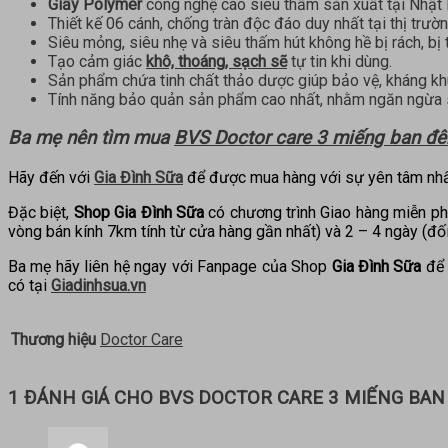
Giấy Polymer
công nghệ cao siêu thấm sản xuất tại Nhật 
Thiết kế 06 cánh, chống tràn độc đáo duy nhất tại thị trườ
Siêu mỏng, siêu nhẹ và siêu thấm hút không hề bị rách, bị
Tạo cảm giác
khô, thoáng, sạch sẽ
tự tin khi dùng.
Sản phẩm chứa tinh chất thảo dược giúp bảo vệ, kháng k
Tính năng bảo quản sản phẩm cao nhất, nhằm ngăn ngừa s
Ba mẹ nên tìm mua
BVS Doctor care 3 miếng ban đ
Hãy đến với
Gia Đình Sữa
để được mua hàng với sự yên tâm nhấ
Đặc biệt,
Shop Gia Đình Sữa
có chương trình Giao hàng miễn ph
vòng bán kính 7km tính từ cửa hàng gần nhất) và 2 – 4 ngày (đối
Ba mẹ hãy liên hệ ngay với Fanpage của Shop
Gia Đình Sữa
để 
có tại
Giadinhsua.vn
Thương hiệu
Doctor Care
1 ĐÁNH GIÁ CHO
BVS DOCTOR CARE 3 MIẾNG BA