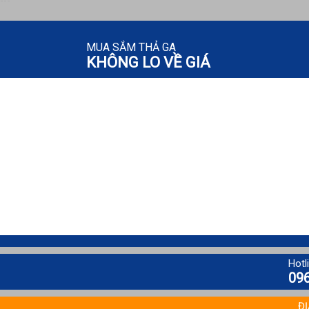
MUA SẮM THẢ GA
KHÔNG LO VỀ GIÁ
Hotli
096
ĐỊ