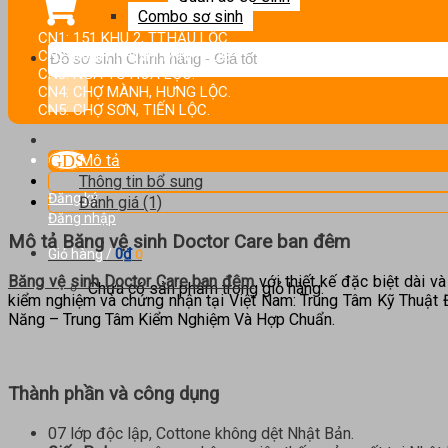
Combo sơ sinh
CN1: 151 KHU 2, TT.HẬU LỘC.
Tìm
CN2: MINH THỊNH, MINH LỘC.
kiếm:
CN3: NGÃ TƯ HOA LỘC.
CN4: CHỢ MÀNH, HƯNG LỘC.
CN5: CHỢ SƠN, TIẾN LỘC.
Mô tả
Thông tin bổ sung
Đăng ký
Đánh giá (1)
Đăng nhập
Mô tả Băng vệ sinh Doctor Care ban đêm
0
₫
Giỏ hàng /
0
Băng vệ sinh Doctor Care ban đêm
với thiết kế đặc biệt dài 
Chưa có sản phẩm trong giỏ hàng.
kiểm nghiệm và chứng nhận tại Việt Nam: Trung Tâm Kỹ Thuật
Năng – Trung Tâm Kiểm Nghiệm Và Hợp Chuẩn.
Thành phần và công dụng
07 lớp độc lập, Cottone không dệt Nhật Bản.