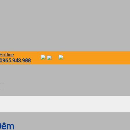
Hotline
0965.943.988
 Đêm