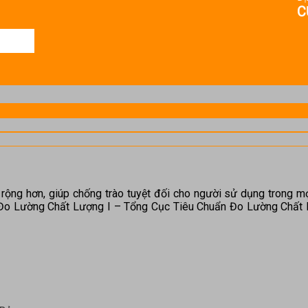
C
và rộng hơn, giúp chống trào tuyệt đối cho người sử dụng trong 
 Đo Lường Chất Lượng I – Tổng Cục Tiêu Chuẩn Đo Lường Chất 