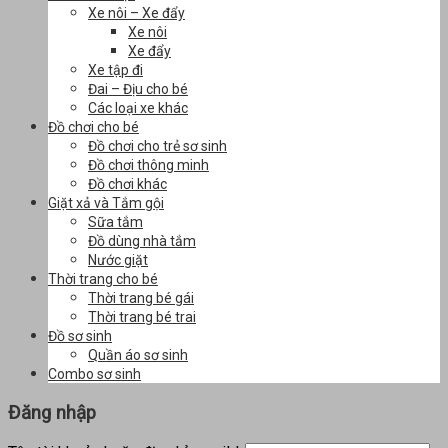
Xe nôi – Xe đẩy
Xe nôi
Xe đẩy
Xe tập đi
Đai – Địu cho bé
Các loại xe khác
Đồ chơi cho bé
Đồ chơi cho trẻ sơ sinh
Đồ chơi thông minh
Đồ chơi khác
Giặt xả và Tắm gội
Sữa tắm
Đồ dùng nhà tắm
Nước giặt
Thời trang cho bé
Thời trang bé gái
Thời trang bé trai
Đồ sơ sinh
Quần áo sơ sinh
Combo sơ sinh
Đăng nhập