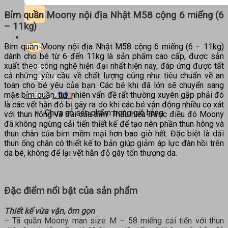
kiếm:
Bỉm quần Moony nội địa Nhật M58 cộng 6 miếng (6
– 11kg)
Bỉm quần Moony nội địa Nhật M58 cộng 6 miếng (6 – 11kg)
dành cho bé từ 6 đến 11kg là sản phẩm cao cấp, được sản
xuất theo công nghệ hiện đại nhất hiện nay, đáp ứng được tất
Đăng ký
cả những yêu cầu về chất lượng cũng như tiêu chuẩn về an
Đăng nhập
toàn cho bé yêu của bạn. Các bé khi đã lớn sẽ chuyển sang
mặc bỉm quần, tuy nhiên vấn đề rất thường xuyên gặp phải đó
0
₫
Giỏ hàng /
0
là các vết hằn đỏ bị gây ra do khi các bé vận động nhiều cọ xát
Chưa có sản phẩm trong giỏ hàng.
với thun hông và đùi của bỉm. Thấu hiểu được điều đó Moony
đã không ngừng cải tiến thiết kế để tạo nên phần thun hông và
thun chân của bỉm mềm mại hơn bao giờ hết. Đặc biệt là dải
thun ống chân có thiết kế to bản giúp giảm áp lực đàn hồi trên
da bé, không để lại vết hằn đỏ gây tổn thương da.
Đặc điểm nổi bật của sản phẩm
Thiết kế vừa vặn, ôm gọn
– Tã quần Moony man size M – 58 miếng cải tiến với thun