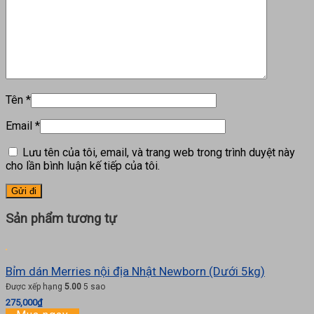
Tên
*
Email
*
Lưu tên của tôi, email, và trang web trong trình duyệt này
cho lần bình luận kế tiếp của tôi.
Sản phẩm tương tự
Bỉm dán Merries nội địa Nhật Newborn (Dưới 5kg)
Được xếp hạng
5.00
5 sao
275,000
₫