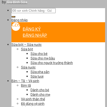
by
Gia Đình Sữa
Tìm
kiếm:
Đăng nhập
ĐĂNG KÝ
ĐĂNG NHẬP
Sữa bột – Sữa nước
Sữa bột
Sữa cho bé
Sữa cho mẹ bầu
Sữa cho người trưởng thành
Sữa nước
Sữa pha sẵn
Sữa tươi
Bỉm – Tã – Vệ sinh
Bỉm tã
Dành cho bé
Dành cho mẹ
Vệ sinh thân thể
Đồ dùng vệ sinh