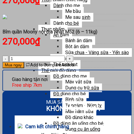
270,000
₫
Dành cho mẹ
Mẹ bầu
Mẹ sau sinh
Dành cho bé
Thực phẩm
Bỉm quần Moony nội địa Nhật M52 (6 – 11kg)
Ăn dặm
270,000
₫
Bánh ăn dặm
Bột ăn dặm
Sữa chua - Váng sữa - Yến sào
Bỉm
Ngũ cốc
quần
Thế giới hạt
Add to Compare
Added
Mua ngay
Moony
Thế giới đồ dùng
nội
Đồ dùng cho mẹ
Giao hàng tận nơi
địa
Máy vắt sữa
Free ship 7km
Nhật
Dụng cụ trữ sữa
M52
Đồ dùng cho bé
(6
Bình sữa
MUA SẮM THẢ GA
–
Ty ngậm - Núm ty
KHÔNG LO VỀ GIÁ
11kg)
Máy hâm sữa
số
Đồ dùng khác
lượng
Đồ dùng ăn uống cho bé
Cam kết chính hãng
Dụng cụ ăn uống