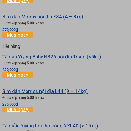
Mua ngay
Bỉm dán Moony nội địa S84 (4 – 8kg)
Được xếp hạng
5.00
5 sao
270,000
₫
Mua ngay
Hết hàng
Tã dán Yiying Baby NB26 nội địa Trung (<5kg)
Được xếp hạng
5.00
5 sao
120,000
₫
Mua ngay
Bỉm dán Merries nội địa L44 (9 – 14kg)
Được xếp hạng
5.00
5 sao
275,000
₫
Mua ngay
Tã quần Yiying hơi thở bông XXL40 (> 15kg)