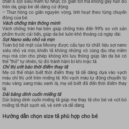
chân 6 sợi siêu mềm từ Nhật, co giãn tốt mà không gây hằn đỏ
trên da, giúp bé dễ dàng cử động.
– Thun hông co giãn nguyên vòng, linh hoạt theo từng chuyển
động của bé.
Vách chống tràn thông minh
Vách chống tràn hai bên giúp chống trào đến 99% so với sản
phẩm trước cải tiến, giúp da bé luôn khô thoáng cả ngày dài.
Sợi Nano siêu nhỏ và mịn
Toàn bộ bề mặt của Moony được cấu tạo từ chất liệu sợi nano
siêu nhỏ và mịn, khiến tã không những vô cùng dịu nhẹ mềm
mại mà còn cho phép không khí lưu thông giúp làn da bé có
thể “thở” tự nhiên, từ đó tránh hăm bí khi mặc tã.
Chỉ thị ướt báo thời điểm thay tã
Mẹ có thể nhận biết thời điểm thay tã dễ dàng dựa vào vạch
màu chỉ thị ướt trên miếng tã. Khi vạch màu tự động chuyển từ
màu vàng sang màu xanh lá, mẹ sẽ biết đã đến thời điểm thay
tã.
Dải băng dính cuốn miếng tã
Dải băng dính cuốn miếng tã giúp mẹ thay tã cho bé và vứt bỏ
miếng tã thật sạch sẽ, vệ sinh và dễ dàng.
Hướng dẫn chọn size tã phù hợp cho bé