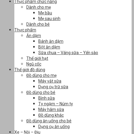
Thực phẩm chức năng
Dành cho mẹ
Mẹ bầu
Mẹ sau sinh
Dành cho bé
Thực phẩm
Ăn dặm
Bánh ăn dặm
Bột ăn dặm
Sữa chua – Váng sữa – Yến sào
Thế giới hạt
Ngũ cốc
Thế giới đồ dùng
Đồ dùng cho mẹ
Máy vắt sữa
Dụng cụ trữ sữa
Đồ dùng cho bé
Bình sữa
Ty ngậm – Núm ty
Máy hâm sữa
Đồ dùng khác
Đồ dùng ăn uống cho bé
Dụng cụ ăn uống
Xe – Nôi – Địu