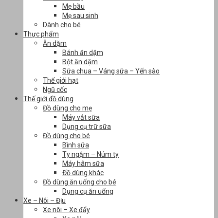
Mẹ bầu
Mẹ sau sinh
Dành cho bé
Thực phẩm
Ăn dặm
Bánh ăn dặm
Bột ăn dặm
Sữa chua – Váng sữa – Yến sào
Thế giới hạt
Ngũ cốc
Thế giới đồ dùng
Đồ dùng cho mẹ
Máy vắt sữa
Dụng cụ trữ sữa
Đồ dùng cho bé
Bình sữa
Ty ngậm – Núm ty
Máy hâm sữa
Đồ dùng khác
Đồ dùng ăn uống cho bé
Dụng cụ ăn uống
Xe – Nôi – Địu
Xe nôi – Xe đẩy