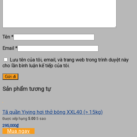
Tên
*
Email
*
Lưu tên của tôi, email, và trang web trong trình duyệt này
cho lần bình luận kế tiếp của tôi.
Sản phẩm tương tự
Tã quần Yiying hơi thở bông XXL40 (> 15kg)
Được xếp hạng
5.00
5 sao
295,000
₫
Mua ngay