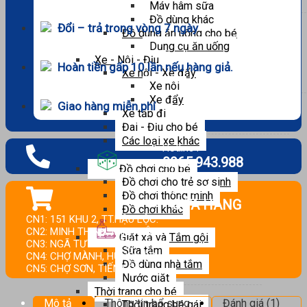
Máy hâm sữa
Đồ dùng khác
Đổi – trả trong vòng 7 ngày
Đồ dùng ăn uống cho bé
Dụng cụ ăn uống
Xe - Nôi - Địu
Hoàn tiền gấp 10 lần nếu hàng giả.
Xe nôi - Xe đẩy
Xe nôi
Xe đẩy
Giao hàng miễn phí
Xe tập đi
Đai - Địu cho bé
Các loại xe khác
Hotline :
0965.943.988
Đồ chơi cho bé
Đồ chơi cho trẻ sơ sinh
ĐỊA CHỈ
Đồ chơi thông minh
CỬA HÀNG
Đồ chơi khác
CN1: 151 KHU 2, TT.HẬU LỘC.
CN2: MINH THỊNH, MINH LỘC.
Giặt xả và Tắm gội
CN3: NGÃ TƯ HOA LỘC.
Sữa tắm
CN4: CHỢ MÀNH, HƯNG LỘC.
Đồ dùng nhà tắm
CN5: CHỢ SƠN, TIẾN LỘC.
Nước giặt
Thời trang cho bé
Mô tả
Thông tin bổ sung
Đánh giá (1)
Thời trang bé gái