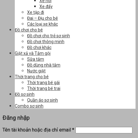
Xe nôi
Xe đẩy
Xe tập đi
Đai – Địu cho bé
Các loại xe khác
Đồ chơi cho bé
Đồ chơi cho trẻ sơ sinh
Đồ chơi thông minh
Đồ chơi khác
Giặt xả và Tắm gội
Sữa tắm
Đồ dùng nhà tắm
Nước giặt
Thời trang cho bé
Thời trang bé gái
Thời trang bé trai
Đồ sơ sinh
Quần áo sơ sinh
Combo sơ sinh
Đăng nhập
Tên tài khoản hoặc địa chỉ email
*