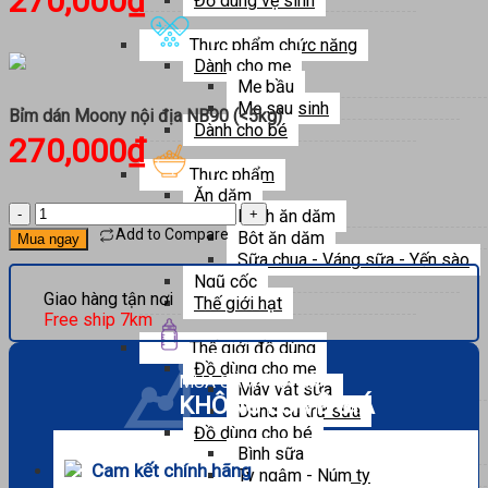
270,000
₫
Đồ dùng vệ sinh
Thực phẩm chức năng
Dành cho mẹ
Mẹ bầu
Mẹ sau sinh
Bỉm dán Moony nội địa NB90 (<5kg)
Dành cho bé
270,000
₫
Thực phẩm
Ăn dặm
Bỉm
Bánh ăn dặm
dán
Add to Compare
Bột ăn dặm
Mua ngay
Moony
Sữa chua - Váng sữa - Yến sào
nội
Ngũ cốc
địa
Giao hàng tận nơi
Thế giới hạt
NB90
Free ship 7km
(<5kg)
Thế giới đồ dùng
số
Đồ dùng cho mẹ
lượng
MUA SẮM THẢ GA
Máy vắt sữa
KHÔNG LO VỀ GIÁ
Dụng cụ trữ sữa
Đồ dùng cho bé
Bình sữa
Cam kết chính hãng
Ty ngậm - Núm ty