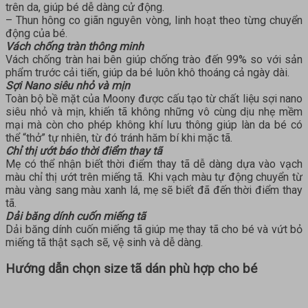
trên da, giúp bé dễ dàng cử động.
– Thun hông co giãn nguyên vòng, linh hoạt theo từng chuyển
động của bé.
Vách chống tràn thông minh
Vách chống tràn hai bên giúp chống trào đến 99% so với sản
phẩm trước cải tiến, giúp da bé luôn khô thoáng cả ngày dài.
Sợi Nano siêu nhỏ và mịn
Toàn bộ bề mặt của Moony được cấu tạo từ chất liệu sợi nano
siêu nhỏ và mịn, khiến tã không những vô cùng dịu nhẹ mềm
mại mà còn cho phép không khí lưu thông giúp làn da bé có
thể “thở” tự nhiên, từ đó tránh hăm bí khi mặc tã.
Chỉ thị ướt báo thời điểm thay tã
Mẹ có thể nhận biết thời điểm thay tã dễ dàng dựa vào vạch
màu chỉ thị ướt trên miếng tã. Khi vạch màu tự động chuyển từ
màu vàng sang màu xanh lá, mẹ sẽ biết đã đến thời điểm thay
tã.
Dải băng dính cuốn miếng tã
Dải băng dính cuốn miếng tã giúp mẹ thay tã cho bé và vứt bỏ
miếng tã thật sạch sẽ, vệ sinh và dễ dàng.
Hướng dẫn chọn size tã dán phù hợp cho bé