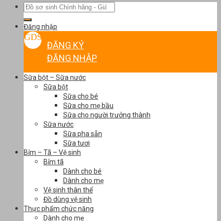
Tìm
kiếm:
Đăng nhập
ĐĂNG KÝ
ĐĂNG NHẬP
Sữa bột – Sữa nước
Sữa bột
Sữa cho bé
Sữa cho mẹ bầu
Sữa cho người trưởng thành
Sữa nước
Sữa pha sẵn
Sữa tươi
Bỉm – Tã – Vệ sinh
Bỉm tã
Dành cho bé
Dành cho mẹ
Vệ sinh thân thể
Đồ dùng vệ sinh
Thực phẩm chức năng
Dành cho mẹ