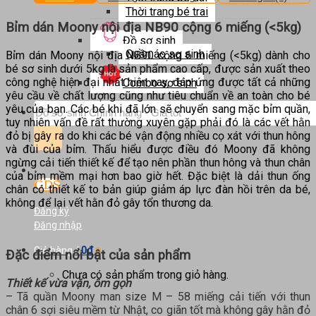
Thời trang bé trai
Bỉm dán Moony nội địa NB90 cộng 6 miếng (<5kg)
Đồ sơ sinh
Quần áo sơ sinh
Bỉm dán Moony nội địa NB90 cộng 6 miếng (<5kg) dành cho
bé sơ sinh dưới 5kg là sản phẩm cao cấp, được sản xuất theo
công nghệ hiện đại nhất hiện nay, đáp ứng được tất cả những
Combo sơ sinh
yêu cầu về chất lượng cũng như tiêu chuẩn về an toàn cho bé
Tìm
yêu của bạn. Các bé khi đã lớn sẽ chuyển sang mặc bỉm quần,
kiếm:
tuy nhiên vấn đề rất thường xuyên gặp phải đó là các vết hằn
đỏ bị gây ra do khi các bé vận động nhiều cọ xát với thun hông
và đùi của bỉm. Thấu hiểu được điều đó Moony đã không
ngừng cải tiến thiết kế để tạo nên phần thun hông và thun chân
của bỉm mềm mại hơn bao giờ hết. Đặc biệt là dải thun ống
chân có thiết kế to bản giúp giảm áp lực đàn hồi trên da bé,
không để lại vết hằn đỏ gây tổn thương da.
Đăng ký
Đăng nhập
0
₫
Giỏ hàng /
0
Đặc điểm nổi bật của sản phẩm
Chưa có sản phẩm trong giỏ hàng.
Thiết kế vừa vặn, ôm gọn
– Tã quần Moony man size M – 58 miếng cải tiến với thun
chân 6 sợi siêu mềm từ Nhật, co giãn tốt mà không gây hằn đỏ