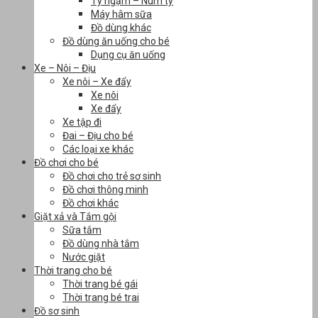
Ty ngậm – Núm ty
Máy hâm sữa
Đồ dùng khác
Đồ dùng ăn uống cho bé
Dụng cụ ăn uống
Xe – Nôi – Địu
Xe nôi – Xe đẩy
Xe nôi
Xe đẩy
Xe tập đi
Đai – Địu cho bé
Các loại xe khác
Đồ chơi cho bé
Đồ chơi cho trẻ sơ sinh
Đồ chơi thông minh
Đồ chơi khác
Giặt xả và Tắm gội
Sữa tắm
Đồ dùng nhà tắm
Nước giặt
Thời trang cho bé
Thời trang bé gái
Thời trang bé trai
Đồ sơ sinh