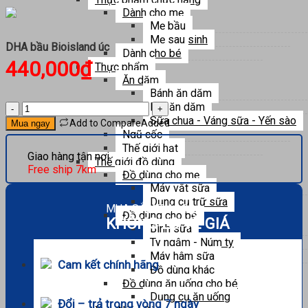
Dành cho mẹ
Mẹ bầu
Mẹ sau sinh
DHA bầu Bioisland úc
Dành cho bé
440,000
₫
Thực phẩm
Ăn dặm
Bánh ăn dặm
Bột ăn dặm
DHA
Sữa chua - Váng sữa - Yến sào
bầu
Add to Compare
Added
Mua ngay
Bioisland
Ngũ cốc
úc
Thế giới hạt
Giao hàng tận nơi
số
Thế giới đồ dùng
Free ship 7km
lượng
Đồ dùng cho mẹ
Máy vắt sữa
Dụng cụ trữ sữa
MUA SẮM THẢ GA
Đồ dùng cho bé
KHÔNG LO VỀ GIÁ
Bình sữa
Ty ngậm - Núm ty
Máy hâm sữa
Cam kết chính hãng
Đồ dùng khác
Đồ dùng ăn uống cho bé
Dụng cụ ăn uống
Đổi – trả trong vòng 7 ngày