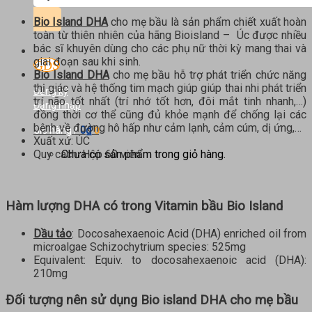
kiếm:
Bio Island DHA
cho mẹ bầu là sản phẩm chiết xuất hoàn
toàn từ thiên nhiên của hãng Bioisland – Úc được nhiều
bác sĩ khuyên dùng cho các phụ nữ thời kỳ mang thai và
giai đoạn sau khi sinh.
Bio Island DHA
cho mẹ bầu hỗ trợ phát triển chức năng
thị giác và hệ thống tim mạch giúp giúp thai nhi phát triển
Đăng ký
trí não tốt nhất (trí nhớ tốt hơn, đôi mắt tinh nhanh,…)
Đăng nhập
đồng thời cơ thể cũng đủ khỏe mạnh để chống lại các
bệnh về đường hô hấp như cảm lạnh, cảm cúm, dị ứng,…
0
₫
Giỏ hàng /
0
Xuất xứ: ÚC
Chưa có sản phẩm trong giỏ hàng.
Quy cách: Hộp 60 viên
Hàm lượng DHA có trong Vitamin bầu Bio Island
Dầu tảo
: Docosahexaenoic Acid (DHA) enriched oil from
microalgae Schizochytrium species: 525mg
Equivalent: Equiv. to docosahexaenoic acid (DHA):
210mg
Đối tượng nên sử dụng Bio island DHA cho mẹ bầu