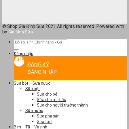
© Shop Gia Đình Sữa 2021 All rights reserved. Powered with
by
Gia Đình Sữa
Tìm
kiếm:
Đăng nhập
ĐĂNG KÝ
ĐĂNG NHẬP
Sữa bột – Sữa nước
Sữa bột
Sữa cho bé
Sữa cho mẹ bầu
Sữa cho người trưởng thành
Sữa nước
Sữa pha sẵn
Sữa tươi
Bỉm – Tã – Vệ sinh