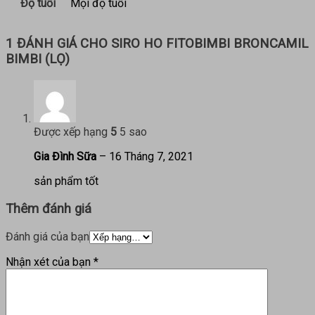
Độ tuổi
Mọi độ tuổi
1 ĐÁNH GIÁ CHO
SIRO HO FITOBIMBI BRONCAMIL
BIMBI (LỌ)
Được xếp hạng
5
5 sao
Gia Đình Sữa
–
16 Tháng 7, 2021
sản phẩm tốt
Thêm đánh giá
Đánh giá của bạn
Nhận xét của bạn
*