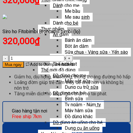
320,000
₫
Dành cho mẹ
Mẹ bầu
Mẹ sau sinh
Dành cho bé
Thực phẩm
Siro ho Fitobimbi Broncamil bimbi (lọ)
Ăn dặm
320,000
₫
Bánh ăn dặm
Bột ăn dặm
Sữa chua - Váng sữa - Yến sào
Siro
Ngũ cốc
ho
Thế giới hạt
Add to Compare
Added
Mua ngay
Fitobimbi
Thế giới đồ dùng
Broncamil
Đồ dùng cho mẹ
Giảm ho, dịu họng, mát họng, thông thoáng đường hô hấp
bimbi
Máy vắt sữa
Loãng đờm giúp trẻ cảm thấy dễ chịu hơn và không bị
(lọ)
Dụng cụ trữ sữa
nôn trớ.
số
Đồ dùng cho bé
Tăng miễn dịch hô hấp, ngăn chặn ho tái phát.
lượng
Bình sữa
Ty ngậm - Núm ty
Máy hâm sữa
Giao hàng tận nơi
Đồ dùng khác
Free ship 7km
Đồ dùng ăn uống cho bé
Dụng cụ ăn uống