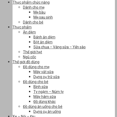
Thực phẩm chức năng
Dành cho mẹ
Mẹ bầu
Mẹ sau sinh
Dành cho bé
Thực phẩm
Ăn dặm
Bánh ăn dặm
Bột ăn dặm
Sữa chua – Váng sữa – Yến sào
Thế giới hạt
Ngũ cốc
Thế giới đồ dùng
Đồ dùng cho mẹ
Máy vắt sữa
Dụng cụ trữ sữa
Đồ dùng cho bé
Bình sữa
Ty ngậm – Núm ty
Máy hâm sữa
Đồ dùng khác
Đồ dùng ăn uống cho bé
Dụng cụ ăn uống
Xe – Nôi – Địu