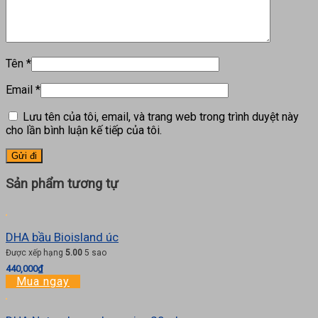
Tên
*
Email
*
Lưu tên của tôi, email, và trang web trong trình duyệt này
cho lần bình luận kế tiếp của tôi.
Sản phẩm tương tự
DHA bầu Bioisland úc
Được xếp hạng
5.00
5 sao
440,000
₫
Mua ngay