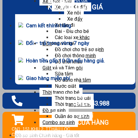
MUA SẮM THẢ GA
Xe - Nôi - Địu
KHÔNG LO VỀ GIÁ
Xe nôi - Xe đẩy
Xe nôi
Xe đẩy
Xe tập đi
Cam kết chính hãng
Đai - Địu cho bé
Các loại xe khác
Đổi – trả trong vòng 7 ngày
Đồ chơi cho bé
Đồ chơi cho trẻ sơ sinh
Đồ chơi thông minh
Hoàn tiền gấp 10 lần nếu hàng giả.
Đồ chơi khác
Giặt xả và Tắm gội
Sữa tắm
Giao hàng miễn phí
Đồ dùng nhà tắm
Nước giặt
Thời trang cho bé
Hotline :
Thời trang bé gái
0965.943.988
Thời trang bé trai
Đồ sơ sinh
ĐỊA CHỈ
Quần áo sơ sinh
CỬA HÀNG
Combo sơ sinh
CN1: 151 KHU 2, TT.HẬU LỘC.
Tìm
CN2: MINH THỊNH, MINH LỘC.