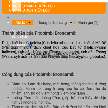
kiếm:
CN3: NGÃ TƯ HOA LỘC.
CN4: CHỢ MÀNH, HƯNG LỘC.
CN5: CHỢ SƠN, TIẾN LỘC.
Mô tả
Thông tin bổ sung
Đánh giá (1)
Đăng ký
Thành phần của
Fitobimbi Broncamil
:
Đăng nhập
Dịch chiết hoa Grindelia (Grindelia robusta), dịch chiết lá Mã Đề
0
₫
Giỏ hàng /
0
(Plantago major), dịch chiết hoa Cúc bất tử (Helichrysum
italicum), tinh dầu Húng tây (Thymus vulgaris), tinh dầu Thông
Chưa có sản phẩm trong giỏ hàng.
(Pinus sylvestris),
tinh dầu Khuynh diệp
(Eucalyptus globulus).
Công dụng của
Fitobimbi Broncamil
:
Giảm ho: Làm dịu họng, mát họng, thông thoáng đường
hô hấp. Giảm ho trong trường hợp ho có đờm, ho do
nhiễm lạnh, ho do viêm họng, viêm phế quản,…
Loãng đờm: Làm loãng đờm, giúp trẻ cảm thấy dễ chịu
hơn và không bị nôn trớ.
Tăng miễn dịch hô hấp: Bảo vệ đường hô hấp trên khỏi