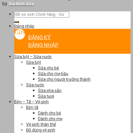
by
Gia Đình Sữa
Tìm
kiếm:
Đăng nhập
ĐĂNG KÝ
ĐĂNG NHẬP
Sữa bột – Sữa nước
Sữa bột
Sữa cho bé
Sữa cho mẹ bầu
Sữa cho người trưởng thành
Sữa nước
Sữa pha sẵn
Sữa tươi
Bỉm – Tã – Vệ sinh
Bỉm tã
Dành cho bé
Dành cho mẹ
Vệ sinh thân thể
Đồ dùng vệ sinh