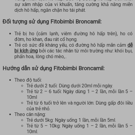
sự xâm nhập của vi khuẩn, tăng cường khả năng miễn
dịch hô hấp, ngăn chặn ho tái phát.
Đối tượng sử dụng
Fitobimbi Broncamil
:
Trẻ bị ho (cảm lạnh, viêm đường hô hấp trên), ho có
đờm, ho khan, đau rát cổ họng.
Trẻ có sức đề kháng yếu, có đường hô hấp mãn cảm
dễ
bị kích ứng
bởi các tác nhân từ môi trường như: khói bụi,
phấn hoa, lông chó mèo,..
Hướng dẫn sử dụng
Fitobimbi Broncamil
:
Theo độ tuổi:
Trẻ dưới 2 tuổi: Dùng dưới 20ml mỗi ngày.
Trẻ từ 2 – 6 tuổi: Ngày dùng 1 – 2 lần, mỗi lần 5 –
10ml
Trẻ từ 6 tuổi trở lên và người lớn: Dùng gấp đôi liều
của trẻ nhỏ.
Theo cân nặng:
Trẻ dưới 5kg: Ngày uống 1 lần, mỗi lần 5ml.
Trẻ từ 5 – 10kg: Ngày uống 1 – 2 lần, mỗi lần 5 –
10ml.