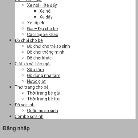
Xe nôi – Xe đẩy
Xe nôi
Xe đẩy
Xe tập đi
Đai – Địu cho bé
Các loại xe khác
Đồ chơi cho bé
Đồ chơi cho trẻ sơ sinh
Đồ chơi thông minh
Đồ chơi khác
Giặt xả và Tắm gội
Sữa tắm
Đồ dùng nhà tắm
Nước giặt
Thời trang cho bé
Thời trang bé gái
Thời trang bé trai
Đồ sơ sinh
Quần áo sơ sinh
Combo sơ sinh
Đăng nhập