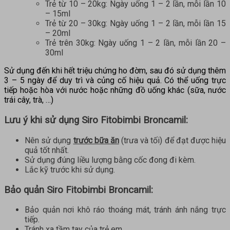
Trẻ từ 10 – 20kg: Ngày uống 1 – 2 lần, mỗi lần 10
– 15ml
Trẻ từ 20 – 30kg: Ngày uống 1 – 2 lần, mỗi lần 15
– 20ml
Trẻ trên 30kg: Ngày uống 1 – 2 lần, mỗi lần 20 –
30ml
Sử dụng đến khi hết triệu chứng ho đờm, sau đó sử dụng thêm
3 – 5 ngày để duy trì và củng cố hiệu quả. Có thể uống trực
tiếp hoặc hòa với nước hoặc những đồ uống khác (sữa, nước
trái cây, trà, …)
Lưu ý khi sử dụng S
iro
Fitobimbi Broncamil
:
Nên sử dụng
trước bữa ăn
(trưa và tối) để đạt được hiệu
quả tốt nhất.
Sử dụng đúng liều lượng bằng cốc đong đi kèm.
Lắc kỹ trước khi sử dụng.
Bảo quản
Siro
Fitobimbi Broncamil
:
Bảo quản nơi khô ráo thoáng mát, tránh ánh nắng trực
tiếp.
Tránh xa tầm tay của trẻ em.