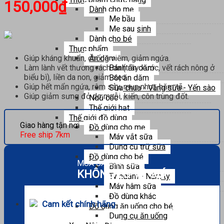
150,000
₫
Dành cho mẹ
Mẹ bầu
Mẹ sau sinh
Dành cho bé
Thực phẩm
Ăn dặm
Giúp kháng khuẩn, chống viêm, giảm ngứa.
Bánh ăn dặm
Làm lành vết thương rách da (trầy xước, vết rách nông ở
biểu bì), liền da non, giảm sẹo.
Bột ăn dặm
Giúp hết mẩn ngứa, rôm sảy, mụn nhọt, hăm tã.
Sữa chua - Váng sữa - Yến sào
Giúp giảm sưng đỏ do muỗi, kiến, côn trùng đốt.
Ngũ cốc
Thế giới hạt
Thế giới đồ dùng
Giao hàng tận nơi
Đồ dùng cho mẹ
Free ship 7km
Máy vắt sữa
Dụng cụ trữ sữa
Đồ dùng cho bé
MUA SẮM THẢ GA
Bình sữa
KHÔNG LO VỀ GIÁ
Ty ngậm - Núm ty
Máy hâm sữa
Đồ dùng khác
Cam kết chính hãng
Đồ dùng ăn uống cho bé
Dụng cụ ăn uống