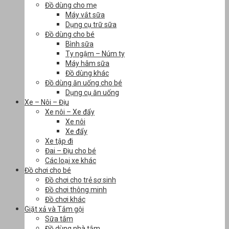
Đồ dùng cho mẹ
Máy vắt sữa
Dụng cụ trữ sữa
Đồ dùng cho bé
Bình sữa
Ty ngậm – Núm ty
Máy hâm sữa
Đồ dùng khác
Đồ dùng ăn uống cho bé
Dụng cụ ăn uống
Xe – Nôi – Địu
Xe nôi – Xe đẩy
Xe nôi
Xe đẩy
Xe tập đi
Đai – Địu cho bé
Các loại xe khác
Đồ chơi cho bé
Đồ chơi cho trẻ sơ sinh
Đồ chơi thông minh
Đồ chơi khác
Giặt xả và Tắm gội
Sữa tắm
Đồ dùng nhà tắm