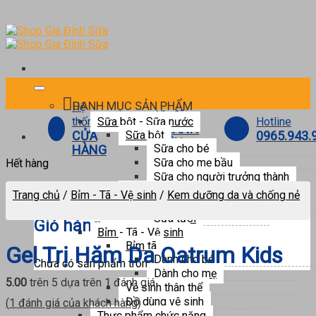
Skip
to
content
DANH MỤC SẢN PHẨM
Hệ
Ưu đãi
Hotline
thống
Sữa bột - Sữa nước
THÀNH
0965.943.
CỬA
Sữa bột
VIÊN
Sữa cho bé
HÀNG
Sữa cho mẹ bầu
Hết hàng
Sữa cho người trưởng thành
0
Sữa nước
Trang chủ
/
Bỉm - Tã - Vệ sinh
/
Kem dưỡng da và chống nẻ
Sữa pha sẵn
Sữa tươi
Giỏ hàng
Bỉm - Tã - Vệ sinh
Bỉm tã
Gel Trị Hăm Da Oatrum Kids
Dành cho bé
Chưa có sản phẩm trong giỏ hàng.
Dành cho mẹ
5.00
trên 5 dựa trên
1
đánh giá
Vệ sinh thân thể
Đồ dùng vệ sinh
(
1
đánh giá của khách hàng)
Thực phẩm chức năng