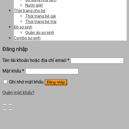
Nước giặt
Thời trang cho bé
Thời trang bé gái
Thời trang bé trai
Đồ sơ sinh
Quần áo sơ sinh
Combo sơ sinh
Đăng nhập
Tên tài khoản hoặc địa chỉ email
*
Mật khẩu
*
Ghi nhớ mật khẩu
Đăng nhập
Quên mật khẩu?