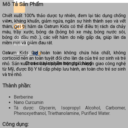
kiếm:
Mô Tả Sản Phẩm
Chiết xuất 100% thảo dược tự nhiên, đem lại tác dụng chống
viêm, kháng khuẩn, giảm ngứa, ngăn sự hình thành sẹo và vết
thâm, gel trị hăm da Oatrum Kids có thể điều trị rách da chảy
máu, trầy xước, bỏng da (bỏng bô xe máy, bỏng nước sôi,
bỏng do dầu mỡ…), các vết hăm do nếp gấp da, giúp làn da
Đăng ký
mềm mịn và giảm đau rát.
Đăng nhập
Oatrum Kids Gel hoàn toàn không chứa hóa chất, không
0
₫
Giỏ hàng /
0
corticoid nên an toàn tuyệt đối cho làn da của trẻ sơ sinh và trẻ
Chưa có sản phẩm trong giỏ hàng.
nhỏ. Sản xuất trên dây chuyền hiện đại chuyển giao công nghệ
từ Mỹ, được Bộ Y tế cấp phép lưu hành, an toàn cho trẻ sơ sinh
và trẻ nhỏ.
Thành phần:
Berberine
Nano Curcumin
Tá dược: Glycerin, Isopropyl Alcohol, Carbomer,
Phenoxyethanol, Triethanolamine, Purified Water.
Công dụng: