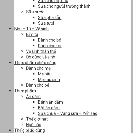
Sữa cho mẹ bầu
Sữa cho người trưởng thành
Sữa nước
Sữa pha sẵn
Sữa tươi
Bỉm – Tã – Vệ sinh
Bỉm tã
Dành cho bé
Dành cho mẹ
Vệ sinh thân thể
Đồ dùng vệ sinh
Thực phẩm chức năng
Dành cho mẹ
Mẹ bầu
Mẹ sau sinh
Dành cho bé
Thực phẩm
Ăn dặm
Bánh ăn dặm
Bột ăn dặm
Sữa chua – Váng sữa – Yến sào
Thế giới hạt
Ngũ cốc
Thế giới đồ dùng