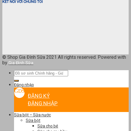
KẾT NỐI VỚI CHÚNG TÔI
© Shop Gia Đình Sữa 2021 All rights reserved. Powered with
by
Gia Đình Sữa
Tìm
kiếm:
Đăng nhập
ĐĂNG KÝ
ĐĂNG NHẬP
Sữa bột – Sữa nước
Sữa bột
Sữa cho bé