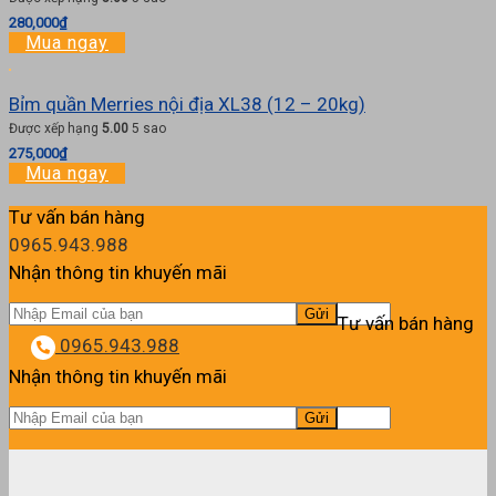
280,000
₫
Mua ngay
Bỉm quần Merries nội địa XL38 (12 – 20kg)
Được xếp hạng
5.00
5 sao
275,000
₫
Mua ngay
Tư vấn bán hàng
0965.943.988
Nhận thông tin khuyến mãi
Tư vấn bán hàng
0965.943.988
Nhận thông tin khuyến mãi