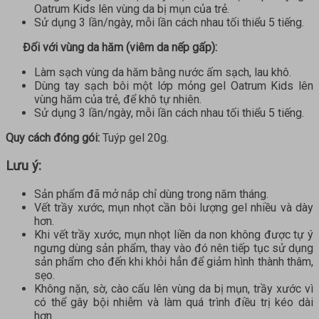
Oatrum Kids lên vùng da bị mụn của trẻ.
Sử dụng 3 lần/ngày, mỗi lần cách nhau tối thiểu 5 tiếng.
Đối với vùng da hăm (viêm da nếp gấp):
Làm sạch vùng da hăm bằng nước ấm sạch, lau khô.
Dùng tay sạch bôi một lớp mỏng gel Oatrum Kids lên
vùng hăm của trẻ, để khô tự nhiên.
Sử dụng 3 lần/ngày, mỗi lần cách nhau tối thiểu 5 tiếng.
Quy cách đóng gói:
Tuýp gel 20g.
Lưu ý:
Sản phẩm đã mở nắp chỉ dùng trong năm tháng.
Vết trầy xước, mụn nhọt cần bôi lượng gel nhiều và dày
hơn.
Khi vết trầy xước, mụn nhọt liền da non không được tự ý
ngưng dùng sản phẩm, thay vào đó nên tiếp tục sử dụng
sản phẩm cho đến khi khỏi hẳn để giảm hình thành thâm,
sẹo.
Không nặn, sờ, cào cấu lên vùng da bị mụn, trầy xước vì
có thể gây bội nhiễm và làm quá trình điều trị kéo dài
hơn.