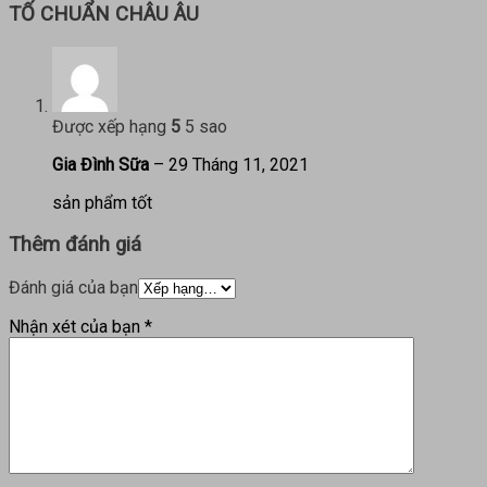
TỐ CHUẨN CHÂU ÂU
Được xếp hạng
5
5 sao
Gia Đình Sữa
–
29 Tháng 11, 2021
sản phẩm tốt
Thêm đánh giá
Đánh giá của bạn
Nhận xét của bạn
*