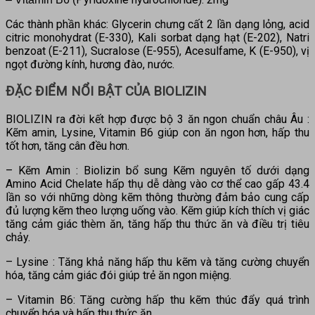
Các thành phần khác: Glycerin chưng cất 2 lần dạng lỏng, acid
citric monohydrat (E-330), Kali sorbat dạng hạt (E-202), Natri
benzoat (E-211), Sucralose (E-955), Acesulfame, K (E-950), vị
ngọt đường kính, hương đào, nước.
ĐẶC ĐIỂM NỔI BẬT CỦA
BIOLIZIN
BIOLIZIN ra đời kết hợp được bộ 3 ăn ngon chuẩn châu Âu :
Kẽm amin, Lysine, Vitamin B6 giúp con ăn ngon hơn, hấp thu
tốt hơn, tăng cân đều hơn.
– Kẽm Amin : Biolizin bổ sung Kẽm nguyên tố dưới dạng
Amino Acid Chelate hấp thụ dễ dàng vào cơ thể cao gấp 43.4
lần so với những dòng kẽm thông thường đảm bảo cung cấp
đủ lượng kẽm theo lượng uống vào. Kẽm giúp kích thích vị giác
tăng cảm giác thèm ăn, tăng hấp thu thức ăn và điều trị tiêu
chảy.
– Lysine : Tăng khả năng hấp thu kẽm và tăng cường chuyển
hóa, tăng cảm giác đói giúp trẻ ăn ngon miệng.
– Vitamin B6: Tăng cường hấp thu kẽm thúc đẩy quá trình
chuyển hóa và hấp thu thức ăn.