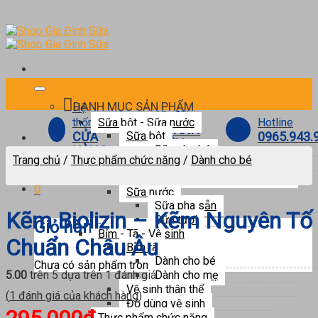
Skip
to
content
DANH MỤC SẢN PHẨM
Hệ
Ưu đãi
Hotline
thống
Sữa bột - Sữa nước
THÀNH
0965.943.
CỬA
Sữa bột
VIÊN
Sữa cho bé
HÀNG
Trang chủ
/
Thực phẩm chức năng
/
Dành cho bé
Sữa cho mẹ bầu
Sữa cho người trưởng thành
0
Sữa nước
Sữa pha sẵn
Kẽm Biolizin – Kẽm Nguyên Tố
Sữa tươi
Giỏ hàng
Bỉm - Tã - Vệ sinh
Chuẩn Châu Âu
Bỉm tã
Dành cho bé
Chưa có sản phẩm trong giỏ hàng.
Dành cho mẹ
5.00
trên 5 dựa trên
1
đánh giá
Vệ sinh thân thể
(
1
đánh giá của khách hàng)
Đồ dùng vệ sinh
Thực phẩm chức năng