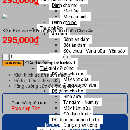
295,000
₫
Dành cho mẹ
Mẹ bầu
Mẹ sau sinh
Dành cho bé
Thực phẩm
Kẽm Biolizin – Kẽm nguyên tố chuẩn Châu Âu
Ăn dặm
295,000
₫
Bánh ăn dặm
Bột ăn dặm
Sữa chua - Váng sữa - Yến sào
Kẽm
Ngũ cốc
Biolizin
Thế giới hạt
Add to Compare
Added
Mua ngay
-
Thế giới đồ dùng
Kẽm
Đồ dùng cho mẹ
Kích thích trẻ ăn ngon miệng.
nguyên
Máy vắt sữa
Hỗ trợ điều trị tiêu chảy.
tố
Dụng cụ trữ sữa
Tăng cường sức đề kháng cho trẻ.
chuẩn
Đồ dùng cho bé
Châu
Bình sữa
Âu
Ty ngậm - Núm ty
Giao hàng tận nơi
số
Máy hâm sữa
Free ship 7km
lượng
Đồ dùng khác
Đồ dùng ăn uống cho bé
MUA SẮM THẢ GA
Dụng cụ ăn uống