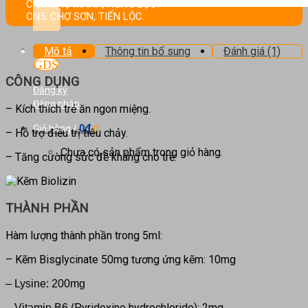
kiếm:
CN4: CHỢ MÀNH, HƯNG LỘC.
CN5: CHỢ SƠN, TIẾN LỘC.
Mô tả
Thông tin bổ sung
Đánh giá (1)
CÔNG DỤNG
Đăng ký
Đăng nhập
– Kích thích trẻ ăn ngon miệng.
0
₫
Giỏ hàng /
0
– Hỗ trợ điều trị tiêu chảy.
Chưa có sản phẩm trong giỏ hàng.
– Tăng cường sức đề kháng cho trẻ.
THÀNH PHẦN
Hàm lượng thành phần trong 5ml:
– Kẽm Bisglycinate 50mg tương ứng kẽm: 10mg
– Lysine: 200mg
Pyridoxine hydrochloride): 2mg
– Vitamin B6 (