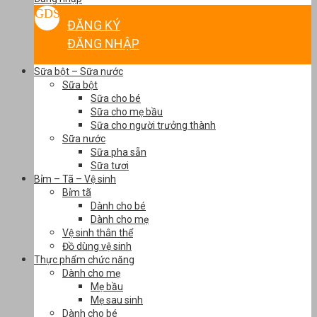
ĐĂNG KÝ
ĐĂNG NHẬP
Sữa bột – Sữa nước
Sữa bột
Sữa cho bé
Sữa cho mẹ bầu
Sữa cho người trưởng thành
Sữa nước
Sữa pha sẵn
Sữa tươi
Bỉm – Tã – Vệ sinh
Bỉm tã
Dành cho bé
Dành cho mẹ
Vệ sinh thân thể
Đồ dùng vệ sinh
Thực phẩm chức năng
Dành cho mẹ
Mẹ bầu
Mẹ sau sinh
Dành cho bé