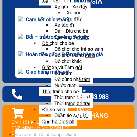
KHÔNG LO VỀ GIÁ
Xe - Nôi - Địu
Xe nôi - Xe đẩy
Xe nôi
Xe đẩy
Cam kết chính hãng
Xe tập đi
Đai - Địu cho bé
Đổi – trả trong vòng 7 ngày
Các loại xe khác
Đồ chơi cho bé
Đồ chơi cho trẻ sơ sinh
Hoàn tiền gấp 10 lần nếu hàng giả.
Đồ chơi thông minh
Đồ chơi khác
Giặt xả và Tắm gội
Giao hàng miễn phí
Sữa tắm
Đồ dùng nhà tắm
Nước giặt
Hotline :
Thời trang cho bé
0965.943.988
Thời trang bé gái
Thời trang bé trai
ĐỊA CHỈ
Đồ sơ sinh
CỬA HÀNG
Quần áo sơ sinh
Combo sơ sinh
CN1: 151 KHU 2, TT.HẬU LỘC.
CN2: MINH THỊNH, MINH LỘC.
Tìm
CN3: NGÃ TƯ HOA LỘC.