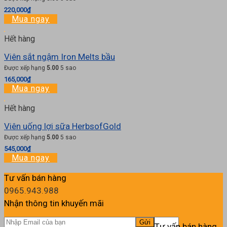
220,000
₫
Mua ngay
Hết hàng
Viên sắt ngậm Iron Melts bầu
Được xếp hạng
5.00
5 sao
165,000
₫
Mua ngay
Hết hàng
Viên uống lợi sữa HerbsofGold
Được xếp hạng
5.00
5 sao
545,000
₫
Mua ngay
Tư vấn bán hàng
0965.943.988
Nhận thông tin khuyến mãi
Tư vấn bán hàng