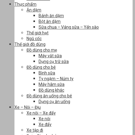
Thực phẩm
Ăn dặm
Bánh ăn dặm
Bột ăn dặm
Sữa chua – Váng sữa – Yến sào
Thế giới hạt
Ngũ cốc
Thế giới đồ dùng
Đồ dùng cho mẹ
Máy vắt sữa
Dụng cụ trữ sữa
Đồ dùng cho bé
Bình sữa
Ty ngậm – Núm ty
Máy hâm sữa
Đồ dùng khác
Đồ dùng ăn uống cho bé
Dụng cụ ăn uống
Xe – Nôi – Địu
Xe nôi – Xe đẩy
Xe nôi
Xe đẩy
Xe tập đi