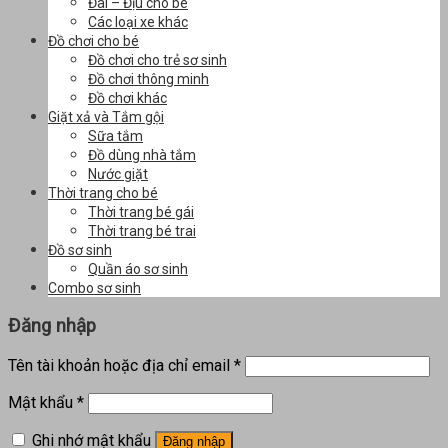
Đai – Địu cho bé
Các loại xe khác
Đồ chơi cho bé
Đồ chơi cho trẻ sơ sinh
Đồ chơi thông minh
Đồ chơi khác
Giặt xả và Tắm gội
Sữa tắm
Đồ dùng nhà tắm
Nước giặt
Thời trang cho bé
Thời trang bé gái
Thời trang bé trai
Đồ sơ sinh
Quần áo sơ sinh
Combo sơ sinh
Đăng nhập
Tên tài khoản hoặc địa chỉ email
*
Mật khẩu
*
Ghi nhớ mật khẩu
Đăng nhập