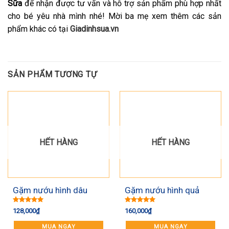
Sữa
để nhận được tư vấn và hỗ trợ sản phẩm phù hợp nhất
cho bé yêu nhà mình nhé! Mời ba mẹ xem thêm các sản
phẩm khác có tại
Giadinhsua.vn
SẢN PHẨM TƯƠNG TỰ
HẾT HÀNG
HẾT HÀNG
Gặm nướu hình dâu
Gặm nướu hình quả
Ange
cam kèm dây Ange
Được xếp
Được xếp
128,000
₫
160,000
₫
hạng
5.00
hạng
5.00
5 sao
5 sao
MUA NGAY
MUA NGAY