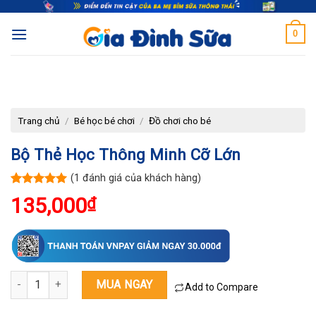
Skip
to
0
content
Trang chủ
/
Bé học bé chơi
/
Đồ chơi cho bé
Bộ Thẻ Học Thông Minh Cỡ Lớn
(
1
đánh giá của khách hàng)
5.00
1
trên 5
135,000
₫
dựa trên
đánh giá
Bộ thẻ học thông minh cỡ lớn số lượng
MUA NGAY
Add to Compare