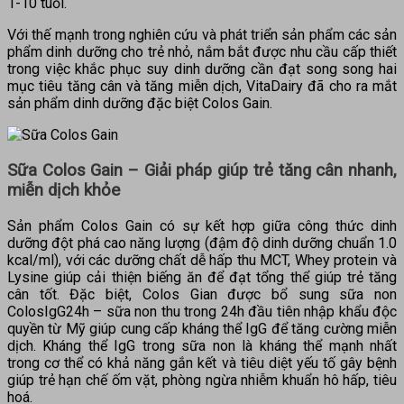
1-10 tuổi.
Với thế mạnh trong nghiên cứu và phát triển sản phẩm các sản
phẩm dinh dưỡng cho trẻ nhỏ, nắm bắt được nhu cầu cấp thiết
trong việc khắc phục suy dinh dưỡng cần đạt song song hai
mục tiêu tăng cân và tăng miễn dịch, VitaDairy đã cho ra mắt
sản phẩm dinh dưỡng đặc biệt Colos Gain.
Sữa Colos Gain – Giải pháp giúp trẻ tăng cân nhanh,
miễn dịch khỏe
Sản phẩm Colos Gain có sự kết hợp giữa công thức dinh
dưỡng đột phá cao năng lượng (đậm độ dinh dưỡng chuẩn 1.0
kcal/ml), với các dưỡng chất dễ hấp thu MCT, Whey protein và
Lysine giúp cải thiện biếng ăn để đạt tổng thể giúp trẻ tăng
cân tốt. Đặc biệt, Colos Gian được bổ sung sữa non
ColosIgG24h – sữa non thu trong 24h đầu tiên nhập khẩu độc
quyền từ Mỹ giúp cung cấp kháng thể IgG để tăng cường miễn
dịch. Kháng thể IgG trong sữa non là kháng thể mạnh nhất
trong cơ thể có khả năng gắn kết và tiêu diệt yếu tố gây bệnh
giúp trẻ hạn chế ốm vặt, phòng ngừa nhiễm khuẩn hô hấp, tiêu
hoá.