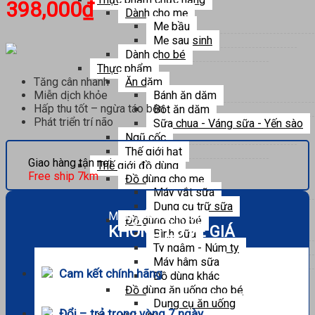
398,000
₫
Dành cho mẹ
Mẹ bầu
Mẹ sau sinh
Dành cho bé
Thực phẩm
Ăn dặm
Tăng cân nhanh
Bánh ăn dặm
Miễn dịch khỏe
Hấp thu tốt – ngừa táo bón
Bột ăn dặm
Phát triển trí não
Sữa chua - Váng sữa - Yến sào
Ngũ cốc
Thế giới hạt
Giao hàng tận nơi
Thế giới đồ dùng
Free ship 7km
Đồ dùng cho mẹ
Máy vắt sữa
Dụng cụ trữ sữa
MUA SẮM THẢ GA
Đồ dùng cho bé
KHÔNG LO VỀ GIÁ
Bình sữa
Ty ngậm - Núm ty
Máy hâm sữa
Cam kết chính hãng
Đồ dùng khác
Đồ dùng ăn uống cho bé
Dụng cụ ăn uống
Đổi – trả trong vòng 7 ngày