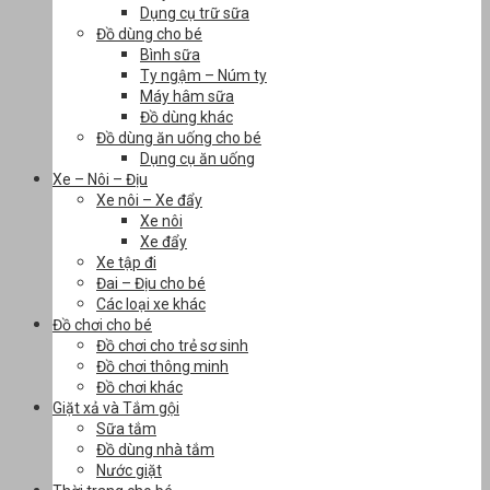
Dụng cụ trữ sữa
Đồ dùng cho bé
Bình sữa
Ty ngậm – Núm ty
Máy hâm sữa
Đồ dùng khác
Đồ dùng ăn uống cho bé
Dụng cụ ăn uống
Xe – Nôi – Địu
Xe nôi – Xe đẩy
Xe nôi
Xe đẩy
Xe tập đi
Đai – Địu cho bé
Các loại xe khác
Đồ chơi cho bé
Đồ chơi cho trẻ sơ sinh
Đồ chơi thông minh
Đồ chơi khác
Giặt xả và Tắm gội
Sữa tắm
Đồ dùng nhà tắm
Nước giặt