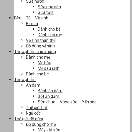
Sữa nước
Sữa pha sẵn
Sữa tươi
Bỉm – Tã – Vệ sinh
Bỉm tã
Dành cho bé
Dành cho mẹ
Vệ sinh thân thể
Đồ dùng vệ sinh
Thực phẩm chức năng
Dành cho mẹ
Mẹ bầu
Mẹ sau sinh
Dành cho bé
Thực phẩm
Ăn dặm
Bánh ăn dặm
Bột ăn dặm
Sữa chua – Váng sữa – Yến sào
Thế giới hạt
Ngũ cốc
Thế giới đồ dùng
Đồ dùng cho mẹ
Máy vắt sữa