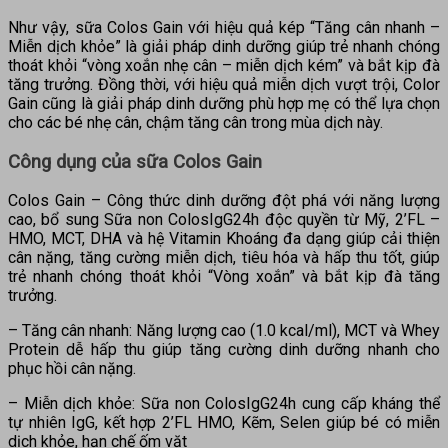
Như vậy, sữa Colos Gain với hiệu quả kép “Tăng cân nhanh –
Miễn dịch khỏe” là giải pháp dinh dưỡng giúp trẻ nhanh chóng
thoát khỏi “vòng xoắn nhẹ cân – miễn dịch kém” và bắt kịp đà
tăng trưởng. Đồng thời, với hiệu quả miễn dịch vượt trội, Color
Gain cũng là giải pháp dinh dưỡng phù hợp mẹ có thể lựa chọn
cho các bé nhẹ cân, chậm tăng cân trong mùa dịch này.
Công dụng của sữa Colos Gain
Colos Gain – Công thức dinh dưỡng đột phá với năng lượng
cao, bổ sung Sữa non ColosIgG24h độc quyền từ Mỹ, 2’FL –
HMO, MCT, DHA và hệ Vitamin Khoáng đa dạng giúp cải thiện
cân nặng, tăng cường miễn dịch, tiêu hóa và hấp thu tốt, giúp
trẻ nhanh chóng thoát khỏi “Vòng xoắn” và bắt kịp đà tăng
trưởng.
– Tăng cân nhanh: Năng lượng cao (1.0 kcal/ml), MCT và Whey
Protein dễ hấp thu giúp tăng cường dinh dưỡng nhanh cho
phục hồi cân nặng.
– Miễn dịch khỏe: Sữa non ColosIgG24h cung cấp kháng thể
tự nhiên IgG, kết hợp 2’FL HMO, Kẽm, Selen giúp bé có miễn
dịch khỏe, hạn chế ốm vặt