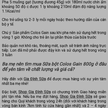
Pha 5 muỗng gạt (tương đương 45g) với 180ml nước chín ấm
khoảng 50 độ c được 1 ly khoảng 210ml đậm độ năng lượng
1.1Kcal/ml
Cho trẻ uống từ 2-3 ly mỗi ngày hoặc theo hướng dẫn của cán
bộ y tế.
Chú ý: Sản phẩm Colos Gain sau khi pha nên sử dụng hết trong
vòng 1 giờ. Không cho trẻ ăn lại phần thừa của bữa trước
Bảo quản nơi khô ráo, thoáng mát, sạch sẽ tránh ánh nắng trực
tiếp. Lon đã mở phải được đậy kín và sử dụng hết trong vòng
3 tuần
Ba mẹ nên tìm mua
Sữa bột Colos Gain 800g
ở đâu
để yên tâm về chất lượng và giá cả?
Hãy đến với
Gia Đình Sữa
để được mua hàng với sự yên tâm
nhất ba mẹ nhé!
Đặc biệt,
Shop Gia Đình Sữa
có chương trình Giao hàng miễn
phí tận nhà. Nếu ba mẹ đặt hàng,
Shop Gia Đình Sữa
sẽ giao
hàng cho Quý khách trong vòng 24h (đối với khách hàng trong
vòng bán kính 7km tính từ cửa hàng gần nhất) và 2 – 4 ngày