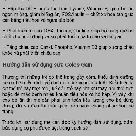
– Hấp thu tốt – ngừa táo bón: Lysine, Vitamin B, giúp bé ăn
ngon miệng, giảm biếng ăn, FOS/Inulin – chất xơ hòa tan giúp
cân bằng tiêu hóa và ngừa táo bón.
– Phát triển trí não: DHA, Taurine, Choline giúp bổ sung dưỡng
chất cho hoạt động và sự phát triển của trí não và thị giác.
– Tăng chiều cao: Canxi, Photpho, Vitamin D3 giúp xương chắc
khỏe và phát triển chiều cao.
Hướng dẫn sử dụng sữa Colos Gain
Thường thì những trẻ có thể trạng gầy còm, thiếu dinh dưỡng
sẽ có hệ miễn dịch yếu hơn các bé cùng lứa tuổi. Biểu hiện là
cơ thể trẻ hay mệt mỏi, uể oải, trẻ hay ốm khi thay đổi thời tiết,
hoặc dễ mắc bệnh nhiễu khuẩn tiêu hóa và hô hấp. Vì vậy khi
cho bé ăn thì mẹ cần phải tính toán liều lượng cho bé dùng
đúng, đủ và đều thì mới giúp bé nhanh chóng phục hồi thể
trạng.
Trước khi sử dụng mẹ cần đọc kỹ hướng dẫn sử dụng, đảm
bảo dụng cụ pha được tiệt trùng sạch sẽ.