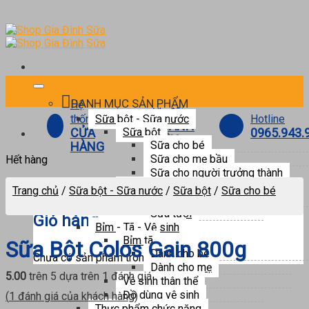
Skip
to
content
DANH MỤC SẢN PHẨM
Hệ
Ưu đãi
Hotline
thống
Sữa bột - Sữa nước
THÀNH
0965.943.
CỬA
Sữa bột
VIÊN
Sữa cho bé
HÀNG
Sữa cho mẹ bầu
Hết hàng
Sữa cho người trưởng thành
0
Sữa nước
Trang chủ
/
Sữa bột - Sữa nước
/
Sữa bột
/
Sữa cho bé
Sữa pha sẵn
Sữa tươi
Giỏ hàng
Bỉm - Tã - Vệ sinh
Bỉm tã
Sữa Bột Colos Gain 800g
Dành cho bé
Chưa có sản phẩm trong giỏ hàng.
Dành cho mẹ
5.00
trên 5 dựa trên
1
đánh giá
Vệ sinh thân thể
Đồ dùng vệ sinh
(
1
đánh giá của khách hàng)
Thực phẩm chức năng