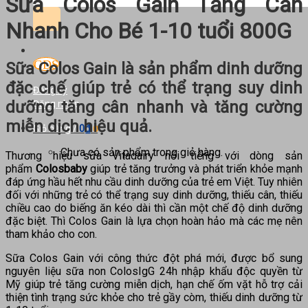
Sữa Colos Gain Tăng Cân
kiếm:
Nhanh Cho Bé 1-10 tuổi 800G
Sữa Colos Gain là sản phẩm dinh dưỡng
đặc chế giúp trẻ có thể trạng suy dinh
Đăng ký
dưỡng tăng cân nhanh và tăng cường
Đăng nhập
miễn dịch hiệu quả.
0
₫
Giỏ hàng /
0
Chưa có sản phẩm trong giỏ hàng.
Thương hiệu sữa Vitadairy nổi tiếng với dòng sản
phẩm
Colosbaby
giúp trẻ tăng trưởng và phát triển khỏe mạnh
đáp ứng hầu hết nhu cầu dinh dưỡng của trẻ em Việt. Tuy nhiên
đối với những trẻ có thể trạng suy dinh dưỡng, thiếu cân, thiếu
chiều cao do biếng ăn kéo dài thì cần một chế độ dinh dưỡng
đặc biệt. Thì Colos Gain là lựa chọn hoàn hảo mà các mẹ nên
tham khảo cho con.
Sữa Colos Gain với công thức đột phá mới, được bổ sung
nguyên liệu sữa non ColosIgG 24h nhập khẩu độc quyền từ
Mỹ giúp trẻ tăng cường miễn dịch, hạn chế ốm vặt hỗ trợ cải
thiện tình trạng sức khỏe cho trẻ gầy còm, thiếu dinh dưỡng từ