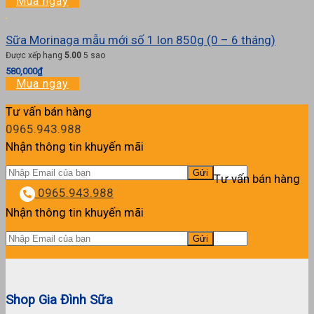
Mua ngay
Sữa Morinaga mẫu mới số 1 lon 850g (0 – 6 tháng)
Được xếp hạng
5.00
5 sao
580,000
₫
Mua ngay
Tư vấn bán hàng
0965.943.988
Nhận thông tin khuyến mãi
Tư vấn bán hàng
0965.943.988
Nhận thông tin khuyến mãi
Shop Gia Đình Sữa