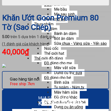
80
Dành cho mẹ
tờ
Mẹ bầu
(Sao
Mẹ sau sinh
Khăn Ướt Goon Premium 80
chép)
Dành cho bé
số
Thực phẩm
Tờ (Sao Chép)
lượng
Ăn dặm
Bánh ăn dặm
5.00
trên 5 dựa trên
1
đánh giá
Bột ăn dặm
Sữa chua - Váng sữa - Yến sào
(
1
đánh giá của khách hàng)
Ngũ cốc
40,000
₫
Thế giới hạt
Thế giới đồ dùng
Đồ dùng cho mẹ
Máy vắt sữa
Dụng cụ trữ sữa
Đồ dùng cho bé
Giao hàng tận nơi
Bình sữa
Free ship 7km
Ty ngậm - Núm ty
Máy hâm sữa
Đồ dùng khác
MUA SẮM THẢ GA
Đồ dùng ăn uống cho bé
KHÔNG LO VỀ GIÁ
Dụng cụ ăn uống