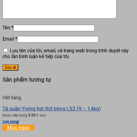
Tên
*
Email
*
Lưu tên của tôi, email, và trang web trong trình duyệt này
cho lần bình luận kế tiếp của tôi.
Sản phẩm tương tự
Hết hàng
Tã quần Yiying hơi thở bông L52 (9 – 14kg)
Được xếp hạng
5.00
5 sao
295,000
₫
Mua ngay