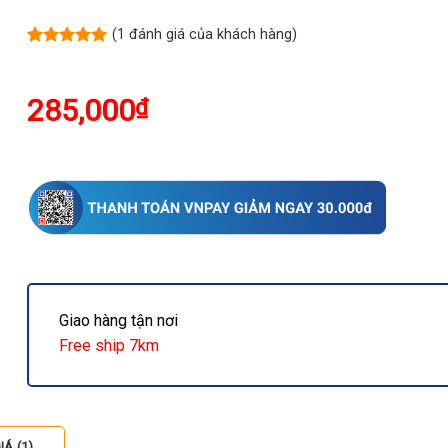
(
1
đánh giá của khách hàng)
5.00
1
trên 5
dựa trên
đánh giá
285,000
₫
Giao hàng tận nơi
Free ship 7km
Á (1)