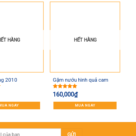
ẾT HÀNG
HẾT HÀNG
ng 2010
Gặm nướu hình quả cam
kèm dây Ange
Được xếp
160,000
₫
hạng
5.00
5 sao
MUA NGAY
MUA NGAY