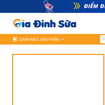
Skip
to
content
Tìm
DANH MỤC SẢN PHẨM
kiế