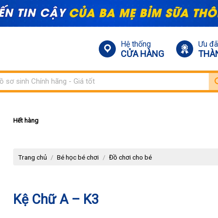
Hệ thống
Ưu đã
CỬA HÀNG
THÀ
m:
Hết hàng
Trang chủ
/
Bé học bé chơi
/
Đồ chơi cho bé
Kệ Chữ A – K3