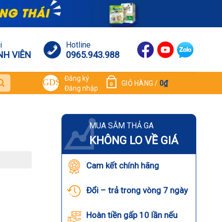
i
Hotline
NH VIÊN
0965.943.988
Đăng ký
0
₫
GIỎ HÀNG /
0
Đăng nhập
MUA SẮM THẢ GA
KHÔNG LO VỀ GIÁ
Cam kết chính hãng
Đổi – trả trong vòng 7 ngày
Hoàn tiền gấp 10 lần nếu