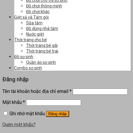
Đồ chơi cho trẻ sơ sinh
Đồ chơi thông minh
Đồ chơi khác
Giặt xả và Tắm gội
Sữa tắm
Đồ dùng nhà tắm
Nước giặt
Thời trang cho bé
Thời trang bé gái
Thời trang bé trai
Đồ sơ sinh
Quần áo sơ sinh
Combo sơ sinh
Đăng nhập
Tên tài khoản hoặc địa chỉ email
*
Mật khẩu
*
Ghi nhớ mật khẩu
Đăng nhập
Quên mật khẩu?