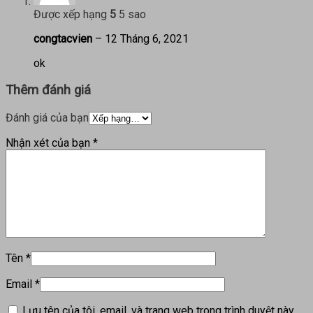
Được xếp hạng
5
5 sao
congtacvien
–
12 Tháng 6, 2021
ok
Thêm đánh giá
Đánh giá của bạn
Nhận xét của bạn
*
Tên
*
Email
*
Lưu tên của tôi, email, và trang web trong trình duyệt này