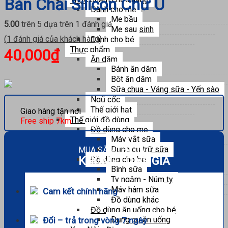
Bàn Chải Silicon Chữ U
Dành cho mẹ
Mẹ bầu
5.00
trên 5 dựa trên
1
đánh giá
Mẹ sau sinh
(
1
đánh giá của khách hàng)
Dành cho bé
Thực phẩm
40,000
₫
Ăn dặm
Bánh ăn dặm
Bột ăn dặm
Sữa chua - Váng sữa - Yến sào
Ngũ cốc
Thế giới hạt
Giao hàng tận nơi
Thế giới đồ dùng
Free ship 7km
Đồ dùng cho mẹ
Máy vắt sữa
Dụng cụ trữ sữa
MUA SẮM THẢ GA
KHÔNG LO VỀ GIÁ
Đồ dùng cho bé
Bình sữa
Ty ngậm - Núm ty
Máy hâm sữa
Cam kết chính hãng
Đồ dùng khác
Đồ dùng ăn uống cho bé
Dụng cụ ăn uống
Đổi – trả trong vòng 7 ngày