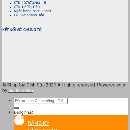
STK: 107873203115
CTK: Đỗ Thị Liên
Ngân hàng: Viettinbank
CN Bắc Thanh Hóa
KẾT NỐI VỚI CHÚNG TÔI
© Shop Gia Đình Sữa 2021 All rights reserved. Powered with
by
Gia Đình Sữa
Tìm
kiếm:
Đăng nhập
ĐĂNG KÝ