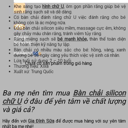
kiếm:
Khe sáng tạo
hình chữ U
, ôm gọn phần răng giúp bé vệ
sinh răng sạch sẽ và dễ dàng.
Có bàn chải đánh răng chữ U việc đánh răng cho bé
không còn là ác mộng nữa.
Đầu bàn chải silicon siêu mềm, massage cực êm, không
gây chảy máu chân răng, tránh viêm tủy răng.
Đăng ký
Răng miệng sạch sẽ
bé mạnh khỏe,
thân thể toàn diện
Đăng nhập
bé hoàn thiện kỹ năng tự lập.
Bàn chải có nhiều màu sắc cho bé: hồng, vàng, xanh
0
₫
Giỏ hàng /
0
dương bé sẽ ngày càng yêu thích việc vệ sinh cá nhân.
Lứa tuổi sử dụng: 2 – 10 tuổi.
Chưa có sản phẩm trong giỏ hàng.
Thương hiệu: Xixa
Xuất xứ: Trung Quốc
Ba mẹ nên tìm mua
Bàn chải silicon
chữ U
ở đâu để yên tâm về chất lượng
và giá cả?
Hãy đến với
Gia Đình Sữa
để được mua hàng với sự yên tâm
nhất ba mẹ nhé!