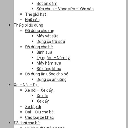
Bột ăn dặm
Sữa chua – Váng sữa – Yến sào
Thế giới hạt
Ngũ cốc
Thế giới đồ dùng
Đồ dùng cho mẹ
Máy vắt sữa
Dụng cụ trữ sữa
Đồ dùng cho bé
Bình sữa
Ty ngậm – Núm ty
Máy hâm sữa
Đồ dùng khác
Đồ dùng ăn uống cho bé
Dụng cụ ăn uống
Xe – Nôi – Địu
Xe nôi – Xe đẩy
Xe nôi
Xe đẩy
Xe tập đi
Đai – Địu cho bé
Các loại xe khác
Đồ chơi cho bé