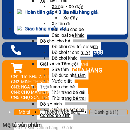
Xe - Nôi - Địu
Xe nôi - Xe đẩy
Hoàn tiền gấp 10 lần nếu hàng giả.
Xe nôi
Xe đẩy
Xe tập đi
Giao hàng miễn phí
Đai - Địu cho bé
Các loại xe khác
Đồ chơi cho bé
Hotline :
Đồ chơi cho trẻ sơ sinh
0965.943.988
Đồ chơi thông minh
Đồ chơi khác
Giặt xả và Tắm gội
ĐỊA CHỈ
Sữa tắm
CỬA HÀNG
Đồ dùng nhà tắm
CN1: 151 KHU 2, TT.HẬU LỘC.
Nước giặt
CN2: MINH THỊNH, MINH LỘC.
Thời trang cho bé
CN3: NGÃ TƯ HOA LỘC.
CN4: CHỢ MÀNH, HƯNG LỘC.
Thời trang bé gái
CN5: CHỢ SƠN, TIẾN LỘC.
Thời trang bé trai
Đồ sơ sinh
Quần áo sơ sinh
Mô tả
Thông tin bổ sung
Đánh giá (1)
Combo sơ sinh
Mô tả sản phẩm
Tìm