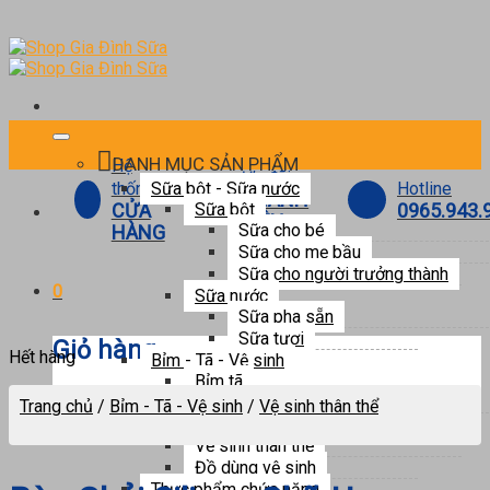
Skip
to
content
DANH MỤC SẢN PHẨM
Hệ
Ưu đãi
Hotline
thống
Sữa bột - Sữa nước
THÀNH
0965.943.
CỬA
Sữa bột
VIÊN
Sữa cho bé
HÀNG
Sữa cho mẹ bầu
Sữa cho người trưởng thành
0
Sữa nước
Sữa pha sẵn
Sữa tươi
Giỏ hàng
Hết hàng
Bỉm - Tã - Vệ sinh
Bỉm tã
Dành cho bé
Trang chủ
/
Bỉm - Tã - Vệ sinh
/
Vệ sinh thân thể
Chưa có sản phẩm trong giỏ hàng.
Dành cho mẹ
Vệ sinh thân thể
Đồ dùng vệ sinh
Thực phẩm chức năng