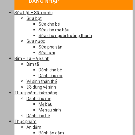
ĐĂNG NHẬP
Sữa bột – Sữa nước
Sữa bột
Sữa cho bé
Sữa cho mẹ bầu
Sữa cho người trưởng thành
Sữa nước
Sữa pha sẵn
Sữa tươi
Bỉm – Tã – Vệ sinh
Bỉm tã
Dành cho bé
Dành cho mẹ
Vệ sinh thân thể
Đồ dùng vệ sinh
Thực phẩm chức năng
Dành cho mẹ
Mẹ bầu
Mẹ sau sinh
Dành cho bé
Thực phẩm
Ăn dặm
Bánh ăn dặm