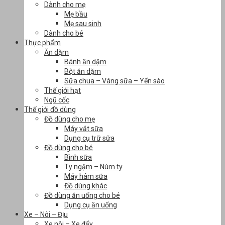
Dành cho mẹ
Mẹ bầu
Mẹ sau sinh
Dành cho bé
Thực phẩm
Ăn dặm
Bánh ăn dặm
Bột ăn dặm
Sữa chua – Váng sữa – Yến sào
Thế giới hạt
Ngũ cốc
Thế giới đồ dùng
Đồ dùng cho mẹ
Máy vắt sữa
Dụng cụ trữ sữa
Đồ dùng cho bé
Bình sữa
Ty ngậm – Núm ty
Máy hâm sữa
Đồ dùng khác
Đồ dùng ăn uống cho bé
Dụng cụ ăn uống
Xe – Nôi – Địu
Xe nôi – Xe đẩy