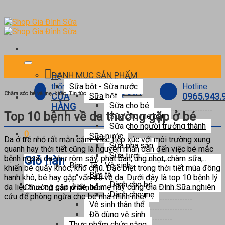
Skip
to
content
DANH MỤC SẢN PHẨM
Hệ
Ưu đãi
Hotline
thống
Sữa bột - Sữa nước
THÀNH
Chăm sóc bé và mẹ
,
khác
,
Tin tức
0965.943.
CỬA
Sữa bột
VIÊN
Sữa cho bé
HÀNG
Top 10 bệnh về da thường gặp ở bé
Sữa cho mẹ bầu
Sữa cho người trưởng thành
0
Sữa nước
Da ở trẻ nhỏ rất mẫn cảm. Việc tiếp xúc với môi trường xung
Sữa pha sẵn
quanh hay thời tiết cũng là nguyên nhân dẫn đến việc bé mắc
Sữa tươi
bệnh ngoài da như rôm sảy, phát ban, ung nhọt, chàm sữa,…
Giỏ hàng
Bỉm - Tã - Vệ sinh
khiến bé quấy khóc, khó chịu. Đặc biệt trong thời tiết mùa đông
Bỉm tã
hanh khô, bé hay gặp vấn đề về da. Dưới đây là top 10 bệnh lý
Dành cho bé
da liễu thường gặp ở bé, ba mẹ hãy cùng Gia Đình Sữa nghiên
Chưa có sản phẩm trong giỏ hàng.
Dành cho mẹ
cứu để phòng ngừa cho bé nhà mình nhé!
Vệ sinh thân thể
Đồ dùng vệ sinh
Thực phẩm chức năng