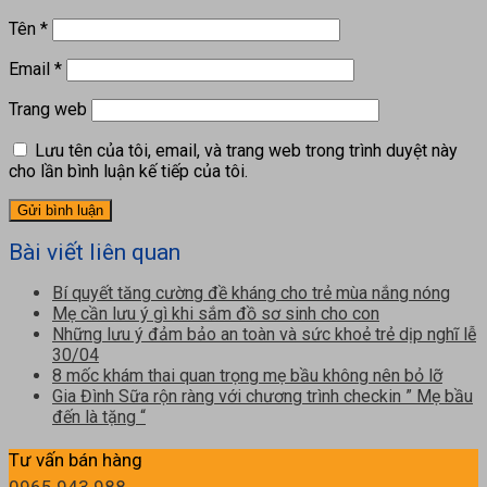
Tên
*
Email
*
Trang web
Lưu tên của tôi, email, và trang web trong trình duyệt này
cho lần bình luận kế tiếp của tôi.
Bài viết liên quan
Bí quyết tăng cường đề kháng cho trẻ mùa nắng nóng
Mẹ cần lưu ý gì khi sắm đồ sơ sinh cho con
Những lưu ý đảm bảo an toàn và sức khoẻ trẻ dịp nghĩ lễ
30/04
8 mốc khám thai quan trọng mẹ bầu không nên bỏ lỡ
Gia Đình Sữa rộn ràng với chương trình checkin ” Mẹ bầu
đến là tặng “
Tư vấn bán hàng