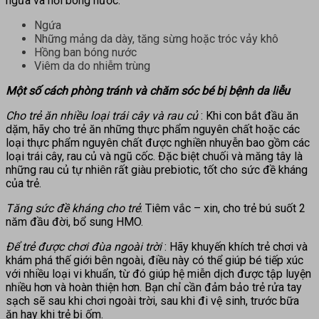
ngứa và nổi bóng nước.
Ngứa
Những mảng da dày, tăng sừng hoặc tróc vảy khô
Hồng ban bóng nước
Viêm da do nhiễm trùng
Một số cách phòng tránh và chăm sóc bé bị bệnh da liễu
Cho trẻ ăn nhiều loại trái cây và rau củ
: Khi con bắt đầu ăn
dặm, hãy cho trẻ ăn những thực phẩm nguyên chất hoặc các
loại thực phẩm nguyên chất được nghiền nhuyễn bao gồm các
loại trái cây, rau củ và ngũ cốc. Đặc biệt chuối và măng tây là
những rau củ tự nhiên rất giàu prebiotic, tốt cho sức đề kháng
của trẻ.
Tăng sức đề kháng cho trẻ
: Tiêm vắc – xin, cho trẻ bú suốt 2
năm đầu đời, bổ sung HMO.
Để trẻ được chơi đùa ngoài trời
: Hãy khuyến khích trẻ chơi và
khám phá thế giới bên ngoài, điều này có thể giúp bé tiếp xúc
với nhiều loại vi khuẩn, từ đó giúp hệ miễn dịch được tập luyện
nhiều hơn và hoàn thiện hơn. Bạn chỉ cần đảm bảo trẻ rửa tay
sạch sẽ sau khi chơi ngoài trời, sau khi đi vệ sinh, trước bữa
ăn hay khi trẻ bị ốm.