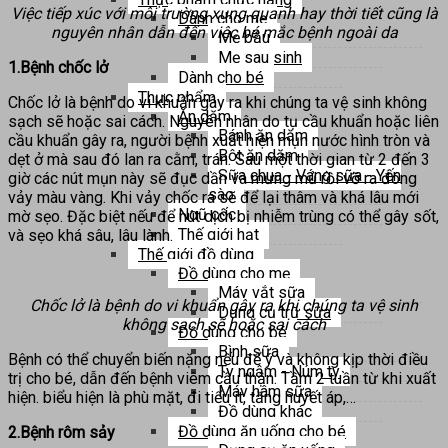
Việc tiếp xúc với môi trường xung quanh hay thời tiết cũng là
Dành cho mẹ
nguyên nhân dẫn đến việc bé mắc bệnh ngoài da
Mẹ bầu
Mẹ sau sinh
1.Bệnh chốc lở
Dành cho bé
Thực phẩm
Chốc lở là bệnh do vi khuẩn gây ra khi chúng ta vệ sinh không
Ăn dặm
sạch sẽ hoặc sai cách. Nguyên nhân do tụ cầu khuẩn hoặc liên
Bánh ăn dặm
cầu khuẩn gây ra, người bệnh xuất hiện mụn nước hình tròn và
Bột ăn dặm
dẹt ở mà sau đó lan ra cằm, trán. Sau một thời gian từ 2 đến 3
Sữa chua - Váng sữa - Yến
giờ các nút mụn này sẽ đục dần và mưng mủ rồi vỡ ra đóng
sào
vảy màu vàng. Khi vảy chốc ra sẽ để lại thâm và khá lâu mới
Ngũ cốc
mờ sẹo. Đặc biệt nếu để nút dịch bị nhiễm trùng có thể gây sốt,
Thế giới hạt
và sẹo khá sâu, lâu lành.
Thế giới đồ dùng
Đồ dùng cho mẹ
Máy vắt sữa
Chốc lở là bệnh do vi khuẩn gây ra khi chúng ta vệ sinh
Dụng cụ trữ sữa
không sạch sẽ hoặc sai cách
Đồ dùng cho bé
Bình sữa
Bệnh có thể chuyển biến nặng nếu để ý và không kịp thời điều
Ty ngậm - Núm ty
trị cho bé, dẫn đến bệnh viêm cầu thận. Tầm 2 tuần từ khi xuất
Máy hâm sữa
hiện. biểu hiện là phù mặt, đi tiểu ít, tăng huyết áp,…
Đồ dùng khác
Đồ dùng ăn uống cho bé
2.Bệnh rôm sảy