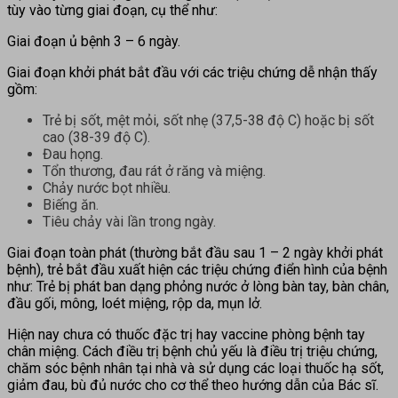
tùy vào từng giai đoạn, cụ thể như:
Giai đoạn ủ bệnh 3 – 6 ngày.
Giai đoạn khởi phát bắt đầu với các triệu chứng dễ nhận thấy
gồm:
Trẻ bị sốt, mệt mỏi, sốt nhẹ (37,5-38 độ C) hoặc bị sốt
cao (38-39 độ C).
Đau họng.
Tổn thương, đau rát ở răng và miệng.
Chảy nước bọt nhiều.
Biếng ăn.
Tiêu chảy vài lần trong ngày.
Giai đoạn toàn phát (thường bắt đầu sau 1 – 2 ngày khởi phát
bệnh), trẻ bắt đầu xuất hiện các triệu chứng điển hình của bệnh
như: Trẻ bị phát ban dạng phỏng nước ở lòng bàn tay, bàn chân,
đầu gối, mông, loét miệng, rộp da, mụn lở.
Hiện nay chưa có thuốc đặc trị hay vaccine phòng bệnh tay
chân miệng. Cách điều trị bệnh chủ yếu là điều trị triệu chứng,
chăm sóc bệnh nhân tại nhà và sử dụng các loại thuốc hạ sốt,
giảm đau, bù đủ nước cho cơ thể theo hướng dẫn của Bác sĩ.