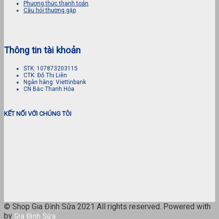
Phương thức thanh toán
Câu hỏi thường gặp
Thông tin tài khoản
STK: 107873203115
CTK: Đỗ Thị Liên
Ngân hàng: Viettinbank
CN Bắc Thanh Hóa
KẾT NỐI VỚI CHÚNG TÔI
© Shop Gia Đình Sữa 2021 All rights reserved. Powered with
by
Gia Đình Sữa