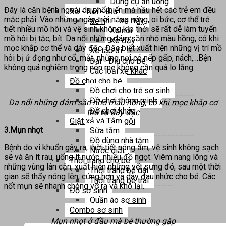
Dụng cụ ăn uống
Đây là căn bệnh ngoài da phổ biến mà hầu hết các trẻ em đều
Xe - Nôi - Địu
mắc phải. Vào những ngày trời nắng nóng, oi bức, cơ thể trẻ
Xe nôi - Xe đẩy
tiết nhiều mồ hôi và vệ sinh không kịp thời sẽ rất dễ làm tuyến
Xe nôi
mồ hôi bị tắc, bít. Da nổi những đám sần nhỏ màu hồng, có khi
Xe đẩy
mọc khắp cơ thể và dày đặc. Đặc biệt xuất hiện những vị trí mồ
Xe tập đi
hôi bị ứ đọng như cổ, mặt, những nơi có nếp gấp, nách,…Bện
Đai - Địu cho bé
không quá nghiêm trọng nên mẹ không cần quá lo lắng.
Các loại xe khác
Đồ chơi cho bé
Đồ chơi cho trẻ sơ sinh
Đồ chơi thông minh
Da nổi những đám sần nhỏ màu hồng, có khi mọc khắp cơ
Đồ chơi khác
thể và dày đặc
Giặt xả và Tắm gội
3.Mụn nhọt
Sữa tắm
Đồ dùng nhà tắm
Bệnh do vi khuẩn gây ra, thời tiết nóng ẩm, vệ sinh không sạch
Nước giặt
sẽ và ăn ít rau, uống ít nước, nhiều đồ ngọt. Viêm nang lông và
Thời trang cho bé
những vùng lân cận, xuất hiện những vết sưng đỏ, sau một thời
Thời trang bé gái
gian sẽ thấy nóng lên, cứng hơn và dây đau nhức cho bé. Các
Thời trang bé trai
nốt mụn sẽ nhanh chóng vỡ ra và khô lại.
Đồ sơ sinh
Quần áo sơ sinh
Combo sơ sinh
Mụn nhọt ở đầu mà bé thường gặp