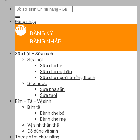
Tìm
kiếm:
Đăng nhập
ĐĂNG KÝ
ĐĂNG NHẬP
Sữa bột – Sữa nước
Sữa bột
Sữa cho bé
Sữa cho mẹ bầu
Sữa cho người trưởng thành
Sữa nước
Sữa pha sẵn
Sữa tươi
Bỉm – Tã – Vệ sinh
Bỉm tã
Dành cho bé
Dành cho mẹ
Vệ sinh thân thể
Đồ dùng vệ sinh
Thực phẩm chức năng