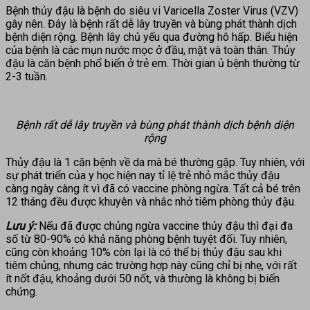
Bệnh thủy đậu là bệnh do siêu vi Varicella Zoster Virus (VZV)
gây nên. Đây là bệnh rất dễ lây truyền và bùng phát thành dịch
bệnh diện rộng. Bệnh lây chủ yếu qua đường hô hấp. Biểu hiện
của bệnh là các mụn nước mọc ở đầu, mặt và toàn thân. Thủy
đậu là căn bệnh phổ biến ở trẻ em. Thời gian ủ bệnh thường từ
2-3 tuần.
Bệnh rất dễ lây truyền và bùng phát thành dịch bệnh diện
rộng
Thủy đậu là 1 căn bệnh về da mà bé thường gặp. Tuy nhiên, với
sự phát triển của y học hiện nay tỉ lệ trẻ nhỏ mắc thủy đậu
càng ngày càng ít vì đã có vaccine phòng ngừa. Tất cả bé trên
12 tháng đều được khuyên và nhắc nhở tiêm phòng thủy đậu.
Lưu ý:
Nếu đã được chủng ngừa vaccine thủy đậu thì đại đa
số từ 80-90% có khả năng phòng bệnh tuyệt đối. Tuy nhiên,
cũng còn khoảng 10% còn lại là có thể bị thủy đậu sau khi
tiêm chủng, nhưng các trường hợp này cũng chỉ bị nhẹ, với rất
ít nốt đậu, khoảng dưới 50 nốt, và thường là không bị biến
chứng.