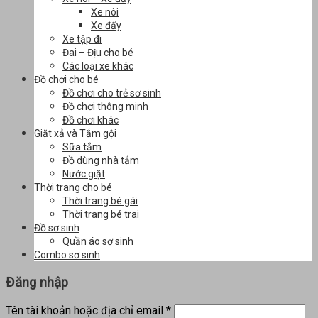
Xe nôi
Xe đẩy
Xe tập đi
Đai – Địu cho bé
Các loại xe khác
Đồ chơi cho bé
Đồ chơi cho trẻ sơ sinh
Đồ chơi thông minh
Đồ chơi khác
Giặt xả và Tắm gội
Sữa tắm
Đồ dùng nhà tắm
Nước giặt
Thời trang cho bé
Thời trang bé gái
Thời trang bé trai
Đồ sơ sinh
Quần áo sơ sinh
Combo sơ sinh
Đăng nhập
Tên tài khoản hoặc địa chỉ email
*