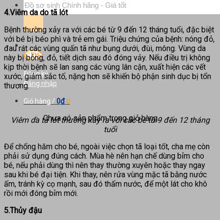
Tìm
kiếm:
4.Viêm da do tã lót
Bệnh thường xảy ra với các bé từ 9 đến 12 tháng tuổi, đặc biệt
với bé bị béo phì và trẻ em gái. Triệu chứng của bệnh: nóng đỏ,
đau rát các vùng quấn tã như bụng dưới, đùi, mông. Vùng da
này bị bỏng, đỏ, tiết dịch sau đó đóng vảy. Nếu điều trị không
kịp thời bệnh sẽ lan sang các vùng lân cận, xuất hiện các vết
Đăng ký
xước, giảm sắc tố, nặng hơn sẽ khiến bộ phận sinh dục bị tổn
Đăng nhập
thương.
0
₫
Giỏ hàng /
0
Chưa có sản phẩm trong giỏ hàng.
Viêm da tã lót thường xảy ra với các bé từ 9 đến 12 tháng
tuổi
Để chống hăm cho bé, ngoài việc chọn tã loại tốt, cha mẹ còn
phải sử dụng đúng cách. Mùa hè nên hạn chế dùng bỉm cho
bé, nếu phải dùng thì nên thay thường xuyên hoặc thay ngay
sau khi bé đại tiện. Khi thay, nên rửa vùng mặc tã bằng nước
ấm, tránh kỳ cọ mạnh, sau đó thấm nước, để một lát cho khô
rồi mới đóng bỉm mới.
5.Thủy đậu