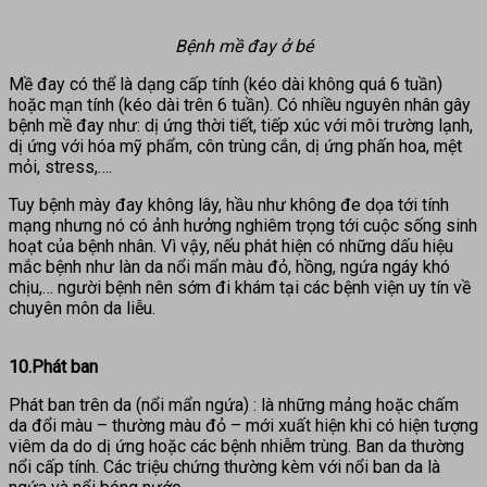
Bệnh mề đay ở bé
Mề đay có thể là dạng cấp tính (kéo dài không quá 6 tuần)
hoặc mạn tính (kéo dài trên 6 tuần). Có nhiều nguyên nhân gây
bệnh mề đay như: dị ứng thời tiết, tiếp xúc với môi trường lạnh,
dị ứng với hóa mỹ phẩm, côn trùng cắn, dị ứng phấn hoa, mệt
mỏi, stress,….
Tuy bệnh mày đay không lây, hầu như không đe dọa tới tính
mạng nhưng nó có ảnh hưởng nghiêm trọng tới cuộc sống sinh
hoạt của bệnh nhân. Vì vậy, nếu phát hiện có những dấu hiệu
mắc bệnh như làn da nổi mẩn màu đỏ, hồng, ngứa ngáy khó
chịu,… người bệnh nên sớm đi khám tại các bệnh viện uy tín về
chuyên môn da liễu.
10.Phát ban
Phát ban trên da (nổi mẩn ngứa) : là những mảng hoặc chấm
da đổi màu – thường màu đỏ – mới xuất hiện khi có hiện tượng
viêm da do dị ứng hoặc các bệnh nhiễm trùng. Ban da thường
nổi cấp tính. Các triệu chứng thường kèm với nổi ban da là