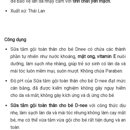
để bảo vệ làn da nhạy cảm với
tinh chất yến mạch.
Xuất xứ: Thái Lan
Công dụng
Sữa tắm gội toàn thân cho bé Dnee có chứa các thành
phần tự nhiên như nước khoáng,
mật ong, vitamin E
nuôi
dưỡng, làm sạch nhẹ nhàng, giúp trẻ sơ sinh có làn da và
mái tóc luôn mềm mại, suôn mượt. Không chứa Paraben.
Độ pH của Sữa tắm gội toàn thân cho bé D-nee đạt mức
cân bằng, đã được kiểm nghiệm không gây nguy hiểm
cho da và mắt, không gây kích ứng và dị ứng cho bé.
Sữa tắm gội toàn thân cho bé D-nee
với công thức dịu
nhẹ, làm sạch làn da và mái tóc nhưng không làm cay mắt
bé, mẹ có thể vừa tắm vừa gội cho bé rất tiện dụng và an
toàn.