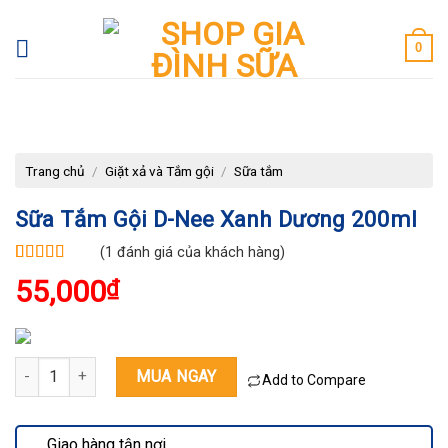
Skip
to
0
content
Trang chủ
/
Giặt xả và Tắm gội
/
Sữa tắm
Sữa Tắm Gội D-Nee Xanh Dương 200ml
(
1
đánh giá của khách hàng)
5.00
1
trên 5
55,000
₫
dựa trên
đánh giá
Sữa tắm gội D-nee xanh dương 200ml số lượng
MUA NGAY
Add to Compare
Giao hàng tận nơi