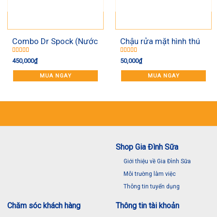
Combo Dr Spock (Nước
Chậu rửa mặt hình thú
giặt+ rửa bình+ tắm
gấp gọn
Được xếp
Được xếp
450,000
₫
50,000
₫
gội)
hạng
5.00
5
hạng
5.00
5
sao
sao
MUA NGAY
MUA NGAY
Shop Gia Đình Sữa
Giới thiệu về Gia Đình Sữa
Môi trường làm việc
Thông tin tuyển dụng
Chăm sóc khách hàng
Thông tin tài khoản