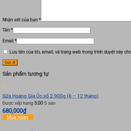
Nhận xét của bạn
*
Tên
*
Email
*
Lưu tên của tôi, email, và trang web trong trình duyệt này cho 
Sản phẩm tương tự
Sữa Hoàng Gia Úc số 2 900g (6 – 12 tháng)
Được xếp hạng
5.00
5 sao
680,000
₫
Mua ngay