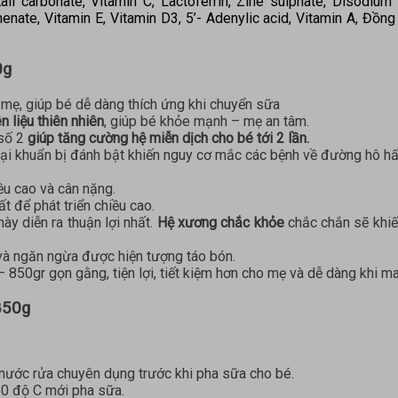
ali carbonate, Vitamin C, Lactoferrin, Zine sulphate, Disodium 
enate, Vitamin E, Vitamin D3, 5’- Adenylic acid, Vitamin A, Đồng 
0g
mẹ, giúp bé dễ dàng thích ứng khi chuyển sữa
n liệu thiên nhiên
, giúp bé khỏe mạnh – mẹ an tâm.
 số 2
giúp tăng cường hệ miễn dịch cho bé tới 2 lần.
 hại khuẩn bị đánh bật khiến nguy cơ mắc các bệnh về đường hô hấ
ều cao và cân nặng.
 để phát triển chiều cao.
này diễn ra thuận lợi nhất.
Hệ xương chắc khỏe
chắc chắn sẽ khiế
ẩn và ngăn ngừa được hiện tượng táo bón.
 850gr gọn gằng, tiện lợi, tiết kiệm hơn cho mẹ và dễ dàng khi m
850g
nước rửa chuyên dụng trước khi pha sữa cho bé.
50 độ C mới pha sữa.