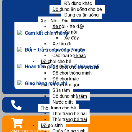
Đồ dùng khác
Đồ dùng ăn uống cho bé
Dụng cụ ăn uống
Xe - Nôi - Địu
Xe nôi - Xe đẩy
Xe nôi
Cam kết chính hãng
Xe đẩy
Xe tập đi
Đổi – trả trong vòng 7 ngày
Đai - Địu cho bé
Các loại xe khác
Đồ chơi cho bé
Hoàn tiền gấp 10 lần nếu hàng giả.
Đồ chơi cho trẻ sơ sinh
Đồ chơi thông minh
Đồ chơi khác
Giao hàng miễn phí
Giặt xả và Tắm gội
Sữa tắm
Đồ dùng nhà tắm
Nước giặt
Thời trang cho bé
Thời trang bé gái
Thời trang bé trai
Đồ sơ sinh
Quần áo sơ sinh
CN1: 151 KHU 2, TT.HẬU LỘC.