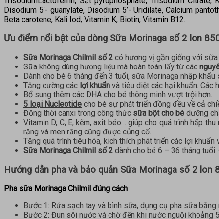
TrisodiumLactoferrin, Sắt pyrophosphate, Trisodium Citrate, K
Disodium 5’- guanylate, Disodium 5’- Uridilate, Calcium pantoth
Beta carotene, Kali Iod, Vitamin K, Biotin, Vitamin B12.
Ưu điểm nổi bật của dòng Sữa Morinaga số 2 lon 85
Sữa Morinaga Chilmil số 2
có hương vị gần giống với sữa 
Sữa không dùng hương liệu mà hoàn toàn lấy từ các
nguyê
Dành cho bé 6 tháng đến 3 tuổi, sữa Morinaga nhập khẩu
Tăng cường các
lợi khuẩn
và tiêu diệt các hại khuẩn. Các
Bổ sung thêm các DHA cho bé thông minh vượt trội hơn.
5 loại Nucleotide
cho bé sự phát triển đồng đều về cả chi
Đồng thời canxi trong công thức
sữa bột cho bé
dưỡng chất
Vitamin D, C, E, kẽm, axit béo… giúp cho quá trình hấp thu 
răng và men răng cũng được củng cố.
Tăng quá trình tiêu hóa, kích thích phát triển các lợi khu
Sữa Morinaga Chilmil số 2
dành cho bé 6 – 36 tháng tuổi –
Hướng dẫn pha và bảo quản Sữa Morinaga số 2 lon 
Pha sữa Morinaga Chilmil đúng cách
Bước 1: Rửa sạch tay và bình sữa, dụng cụ pha sữa bằng 
Bước 2: Đun sôi nước và chờ đến khi nước nguội khoảng 