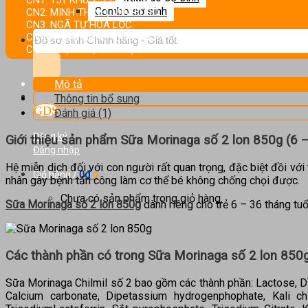
Combo sơ sinh
CN2: MINH THỊNH, MINH LỘC.
CN3: NGÃ TƯ HOA LỘC.
Tìm
CN4: CHỢ MÀNH, HƯNG LỘC.
kiếm:
CN5: CHỢ SƠN, TIẾN LỘC.
Mô tả
Thông tin bổ sung
Đánh giá (1)
Đăng ký
Giới thiệu sản phẩm Sữa Morinaga số 2 lon 850g (6 –
Đăng nhập
Hệ miễn dịch đối với con người rất quan trọng, đặc biệt đồi với 
0
₫
Giỏ hàng /
0
nhân gây bệnh tấn công làm cơ thể bé không chống chọi được.
Chưa có sản phẩm trong giỏ hàng.
Sữa Morinaga số 2 lon 850g
dành riêng cho trẻ 6 – 36 tháng tuổi
Các thành phần có trong Sữa Morinaga số 2 lon 850
Sữa Morinaga Chilmil số 2 bao gồm các thành phần: Lactose, Dầ
Calcium carbonate, Dipetassium hydrogenphophate, Kali chl