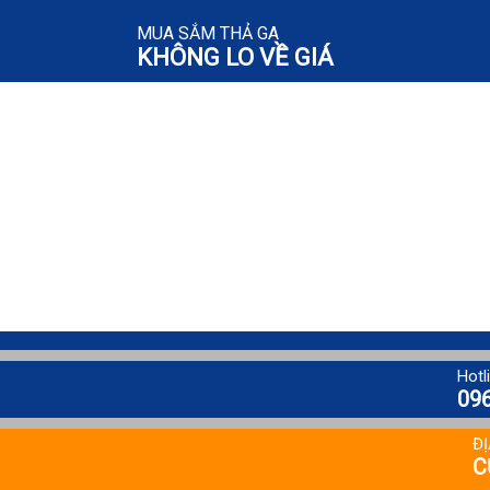
MUA SẮM THẢ GA
KHÔNG LO VỀ GIÁ
Hotli
096
ĐỊ
C