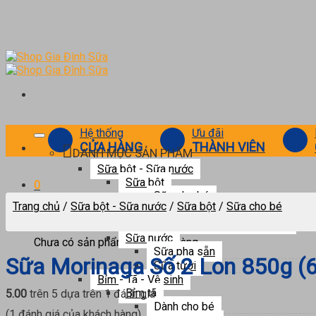
Skip
to
content
Hệ thống
Ưu đãi
CỬA HÀNG
THÀNH VIÊN
DANH MỤC SẢN PHẨM
Sữa bột - Sữa nước
Sữa bột
0
Sữa cho bé
Trang chủ
/
Sữa bột - Sữa nước
/
Sữa bột
/
Sữa cho bé
Sữa cho mẹ bầu
Giỏ hàng
Sữa cho người trưởng thành
Sữa nước
Chưa có sản phẩm trong giỏ hàng.
Sữa pha sẵn
Sữa Morinaga Số 2 Lon 850g (
Sữa tươi
Bỉm - Tã - Vệ sinh
Bỉm tã
5.00
trên 5 dựa trên
1
đánh giá
Dành cho bé
(
1
đánh giá của khách hàng)