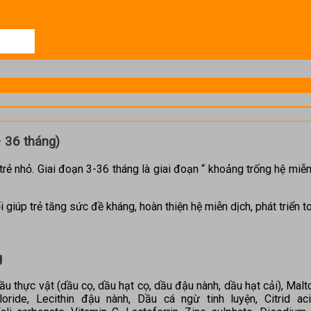
 36 tháng)
trẻ nhỏ. Giai đoạn 3-36 tháng là giai đoạn “ khoảng trống hệ miễn
 giúp trẻ tăng sức đề kháng, hoàn thiện hệ miễn dịch, phát triển toà
g
u thực vật (dầu cọ, dầu hạt cọ, dầu đậu nành, dầu hạt cải), Mal
oride, Lecithin đậu nành, Dầu cá ngừ tinh luyện, Citrid aci