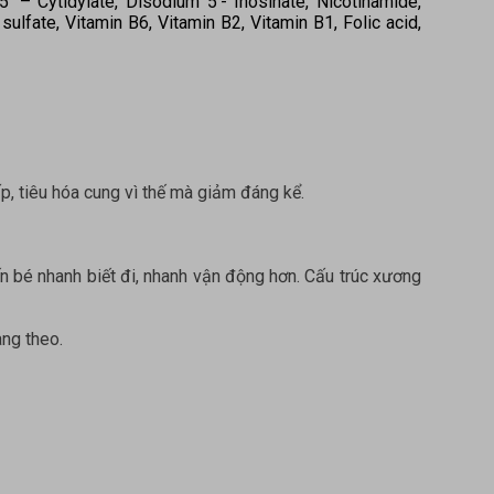
5’ – Cytidylate, Disodium 5’- Inosinate, Nicotinamide,
sulfate, Vitamin B6, Vitamin B2, Vitamin B1, Folic acid,
p, tiêu hóa cung vì thế mà giảm đáng kể.
n bé nhanh biết đi, nhanh vận động hơn. Cấu trúc xương
ang theo.