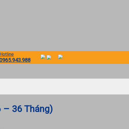
Hotline
0965.943.988
6 – 36 Tháng)