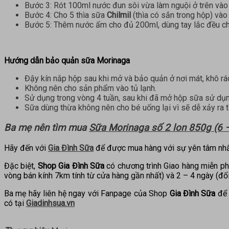
Bước 3: Rót 100ml nước đun sôi vừa làm nguội ở trên vào
Bước 4: Cho 5 thìa sữa
Chilmil
(thìa có sắn trong hộp) vào
Bước 5: Thêm nước ấm cho đủ 200ml, dùng tay lắc đều cho 
Hướng dẫn bảo quản sữa Morinaga
Đậy kín nắp hộp sau khi mở và bảo quản ở nơi mát, khô ráo
Không nên cho sản phẩm vào tủ lạnh.
Sử dụng trong vòng 4 tuần, sau khi đã mở hộp sữa sử dụn
Sữa dùng thừa không nên cho bé uống lại vì sẽ dễ xảy ra t
Ba mẹ nên tìm mua
Sữa Morinaga số 2 lon 850g (6 
Hãy đến với
Gia Đình Sữa
để được mua hàng với sự yên tâm nhấ
Đặc biệt,
Shop Gia Đình Sữa
có chương trình Giao hàng miễn ph
vòng bán kính 7km tính từ cửa hàng gần nhất) và 2 – 4 ngày (đối
Ba mẹ hãy liên hệ ngay với Fanpage của Shop
Gia Đình Sữa
để 
có tại
Giadinhsua.vn