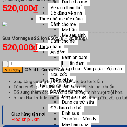
Dành cho mẹ
520,000
₫
Vệ sinh thân thể
Đồ dùng vệ sinh
Thực phẩm chức năng
Dành cho mẹ
Mẹ bầu
Mẹ sau sinh
Sữa Morinaga số 2 lon 850g (6 – 36 tháng)
Dành cho bé
520,000
₫
Thực phẩm
Ăn dặm
Bánh ăn dặm
Bột ăn dặm
Sữa
Sữa chua - Váng sữa - Yến sào
Morinaga
Add to Compare
Added
Mua ngay
số
Ngũ cốc
2
Thế giới hạt
Giúp tăng cường hệ miễn dịch cho bé tới 2 lần.
lon
Thế giới đồ dùng
Tăng cường các lợi khuẩn và tiêu diệt các hại khuẩn
850g
Đồ dùng cho mẹ
Bổ sung thêm các DHA cho bé thông minh vượt trội hơn.
(6
Máy vắt sữa
5 loại Nucleotide cho bé sự phát triển đồng đều về cả chi
-
Dụng cụ trữ sữa
36
Đồ dùng cho bé
tháng)
Bình sữa
Giao hàng tận nơi
số
Ty ngậm - Núm ty
Free ship 7km
lượng
Máy hâm sữa