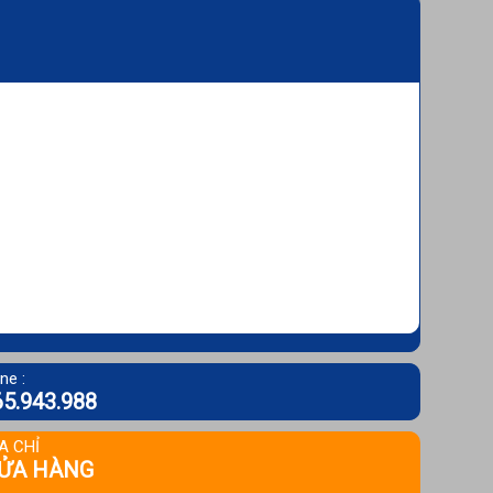
ne :
5.943.988
A CHỈ
ỬA HÀNG