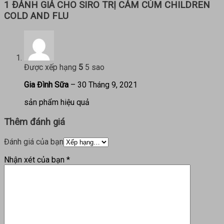
1 ĐÁNH GIÁ CHO
SIRO TRỊ CẢM CÚM CHILDREN
COLD AND FLU
Được xếp hạng
5
5 sao
Gia Đình Sữa
–
30 Tháng 9, 2021
sản phẩm hiệu quả
Thêm đánh giá
Đánh giá của bạn
Nhận xét của bạn
*