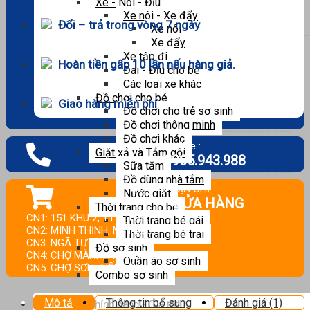
Xe - Nôi - Địu
Xe nôi - Xe đẩy
Đổi – trả trong vòng 7 ngày
Xe nôi
Xe đẩy
Xe tập đi
Hoàn tiền gấp 10 lần nếu hàng giả.
Đai - Địu cho bé
Các loại xe khác
Đồ chơi cho bé
Giao hàng miễn phí
Đồ chơi cho trẻ sơ sinh
Đồ chơi thông minh
Đồ chơi khác
Hotline :
Giặt xả và Tắm gội
0965.943.988
Sữa tắm
Đồ dùng nhà tắm
ĐỊA CHỈ
Nước giặt
CỬA HÀNG
Thời trang cho bé
CN1: 151 KHU 2, TT.HẬU LỘC.
Thời trang bé gái
CN2: MINH THỊNH, MINH LỘC.
Thời trang bé trai
CN3: NGÃ TƯ HOA LỘC.
Đồ sơ sinh
CN4: CHỢ MÀNH, HƯNG LỘC.
Quần áo sơ sinh
CN5: CHỢ SƠN, TIẾN LỘC.
Combo sơ sinh
Tìm
Mô tả
Thông tin bổ sung
Đánh giá (1)