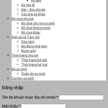
Xe đẩy
Xe tập đi
Đai – Địu cho bé
Các loại xe khác
Đồ chơi cho bé
Đồ chơi cho trẻ sơ sinh
Đồ chơi thông minh
Đồ chơi khác
Giặt xả và Tắm gội
Sữa tắm
Đồ dùng nhà tắm
Nước giặt
Thời trang cho bé
Thời trang bé gái
Thời trang bé trai
Đồ sơ sinh
Quần áo sơ sinh
Combo sơ sinh
Đăng nhập
Tên tài khoản hoặc địa chỉ email
*
Mật khẩu
*