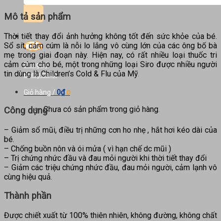
kiếm:
Mô tả sản phẩm
Thời tiết thay đổi ảnh hưởng không tốt đến sức khỏe của bé.
Sổ sít, cảm cúm là nỗi lo lắng vô cùng lớn của các ông bố bà
mẹ trong giai đoạn này. Hiện nay, có rất nhiều loại thuốc tri
cảm cúm cho bé, một trong những loại Siro được nhiều người
Đăng ký
tin dùng là Children’s Cold & Flu của Mỹ.
Đăng nhập
0
₫
Giỏ hàng /
0
Chưa có sản phẩm trong giỏ hàng.
Công dụng
– Giảm sổ mũi, điều trị những cơn ho nhẹ , hắt hơi kéo dài của
bé.
– Chống buồn nôn và ói mửa ( vì hạn chế dc mũi )
– Trị chứng nhức đầu và đau mỏi người khi thời tiết thay đổi
– Giảm các triệu chứng nhức đầu, đau mỏi người, cảm lạnh vô
cùng hiệu quả.
Thành phần
Được chiết xuất từ 100% thiên nhiên, không đường, không chất