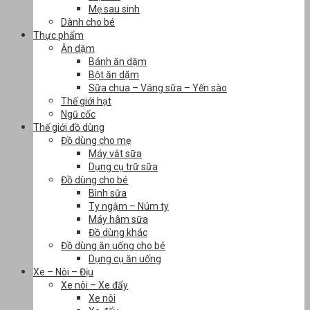
Mẹ sau sinh
Dành cho bé
Thực phẩm
Ăn dặm
Bánh ăn dặm
Bột ăn dặm
Sữa chua – Váng sữa – Yến sào
Thế giới hạt
Ngũ cốc
Thế giới đồ dùng
Đồ dùng cho mẹ
Máy vắt sữa
Dụng cụ trữ sữa
Đồ dùng cho bé
Bình sữa
Ty ngậm – Núm ty
Máy hâm sữa
Đồ dùng khác
Đồ dùng ăn uống cho bé
Dụng cụ ăn uống
Xe – Nôi – Địu
Xe nôi – Xe đẩy
Xe nôi