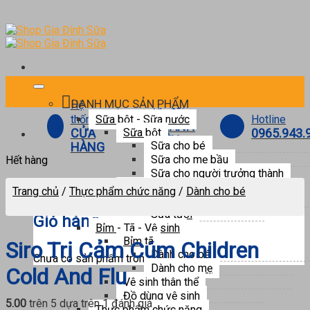
Skip
to
content
DANH MỤC SẢN PHẨM
Hệ
Ưu đãi
Hotline
thống
Sữa bột - Sữa nước
THÀNH
0965.943.
CỬA
Sữa bột
VIÊN
Sữa cho bé
HÀNG
Sữa cho mẹ bầu
Hết hàng
Sữa cho người trưởng thành
0
Sữa nước
Trang chủ
/
Thực phẩm chức năng
/
Dành cho bé
Sữa pha sẵn
Sữa tươi
Giỏ hàng
Bỉm - Tã - Vệ sinh
Bỉm tã
Siro Trị Cảm Cúm Children
Dành cho bé
Chưa có sản phẩm trong giỏ hàng.
Dành cho mẹ
Cold And Flu
Vệ sinh thân thể
Đồ dùng vệ sinh
5.00
trên 5 dựa trên
1
đánh giá
Thực phẩm chức năng