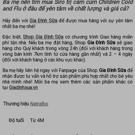
Ba mẹ nên tìm mua
Siro trị cảm cúm Children Cold
and Flu
ở đâu để yên tâm về chất lượng và giá cả?
Hãy đến với
Gia Đình Sữa
để được mua hàng với sự yên tâm
nhất ba mẹ nhé!
Đặc biệt,
Shop Gia Đình Sữa
có chương trình Giao hàng miễn
phí tận nhà. Nếu ba mẹ đặt hàng, Shop
Gia Đình Sữa
sẽ giao
hàng cho Quý khách trong vòng 24h (đối với khách hàng trong
vòng bán kính 7km tính từ cửa hàng gần nhất) và 2 – 4 ngày
(đối với khách hàng ở các khu vực khác).
Ba mẹ hãy liên hệ ngay với Fanpage của Shop
Gia Đình Sữa
để
nhận được tư vấn và hỗ trợ sản phẩm phù hợp nhất cho bé yêu
nhà mình nhé! Mời ba mẹ xem thêm các sản phẩm khác có
tại
Giadinhsua.vn
Thương hiệu
NatraBio
Độ tuổi
Từ 4M