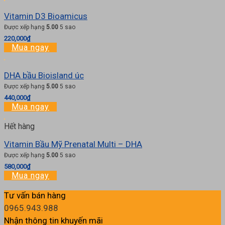
Vitamin D3 Bioamicus
Được xếp hạng
5.00
5 sao
220,000
₫
Mua ngay
DHA bầu Bioisland úc
Được xếp hạng
5.00
5 sao
440,000
₫
Mua ngay
Hết hàng
Vitamin Bầu Mỹ Prenatal Multi – DHA
Được xếp hạng
5.00
5 sao
580,000
₫
Mua ngay
Tư vấn bán hàng
0965.943.988
Nhận thông tin khuyến mãi