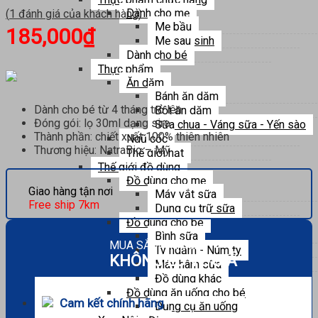
Dành cho mẹ
(
1
đánh giá của khách hàng)
Mẹ bầu
185,000
₫
Mẹ sau sinh
Dành cho bé
Thực phẩm
Ăn dặm
Bánh ăn dặm
Dành cho bé từ 4 tháng trở lên
Bột ăn dặm
Đóng gói: lọ 30ml dạng siro
Sữa chua - Váng sữa - Yến sào
Thành phần: chiết xuất 100% thiên nhiên
Ngũ cốc
Thương hiệu: NatraBio – Mỹ
Thế giới hạt
Thế giới đồ dùng
Đồ dùng cho mẹ
Giao hàng tận nơi
Máy vắt sữa
Free ship 7km
Dụng cụ trữ sữa
Đồ dùng cho bé
Bình sữa
MUA SẮM THẢ GA
Ty ngậm - Núm ty
KHÔNG LO VỀ GIÁ
Máy hâm sữa
Đồ dùng khác
Đồ dùng ăn uống cho bé
Cam kết chính hãng
Dụng cụ ăn uống