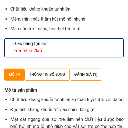
90,000₫.
Chất liệu kháng khuẩn tự nhiên
Mềm, mịn, mát, thấm hút mồ hôi nhanh
Màu sắc tươi sáng, họa tiết bắt mắt
Giao hàng tận nơi
Free ship 7km
MÔ TẢ
THÔNG TIN BỔ SUNG
ĐÁNH GIÁ (1)
Mô tả sản phẩm
Chất liệu kháng khuẩn tự nhiên an toàn tuyệt đối với da bé
Đặc tính kháng khuẩn tốt sau nhiều lần giặt
Mặt cắt ngang của sợi tre làm nên chất liệu được bao
phủ bởi những lỗ nhỏ giúp cho vải sợi tre có thể hấp thụ