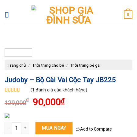
Skip
to
0
content
-30%
Trang chủ
/
Thời trang cho bé
/
Thời trang bé gái
Judoby – Bộ Cài Vai Cộc Tay JB225
(
1
đánh giá của khách hàng)
5.00
1
trên 5
Giá
Giá
90,000
₫
₫
dựa trên
129,000
đánh giá
gốc
hiện
là:
tại
Judoby - Bộ cài vai cộc tay JB225 số lượng
129,000₫.
là:
MUA NGAY
Add to Compare