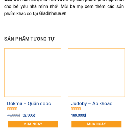
cho bé yêu nhà mình nhé! Mời ba mẹ xem thêm các sản
phẩm khác có tại
Giadinhsua.vn
SẢN PHẨM TƯƠNG TỰ
-30%
Dokma – Quần sooc
Judoby – Áo khoác
cotton DQ658S
bomber D19 – JA266
Được xếp
Được xếp
Giá
Giá
75,000
₫
52,500
₫
189,000
₫
hạng
5.00
5
hạng
5.00
5
gốc
hiện
sao
sao
là:
tại
MUA NGAY
MUA NGAY
75,000₫.
là: