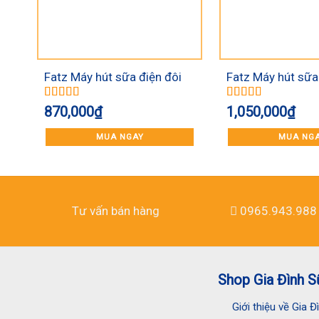
Fatz Máy hút sữa điện đôi
Fatz Máy hút sữa
Chorus 1 FB1181MX
Single 1 FB1009
Được xếp
Được xếp
870,000
₫
1,050,000
₫
hạng
5.00
5
hạng
5.00
5
sao
sao
MUA NGAY
MUA NG
Tư vấn bán hàng
0965.943.988
Shop Gia Đình S
Giới thiệu về Gia 