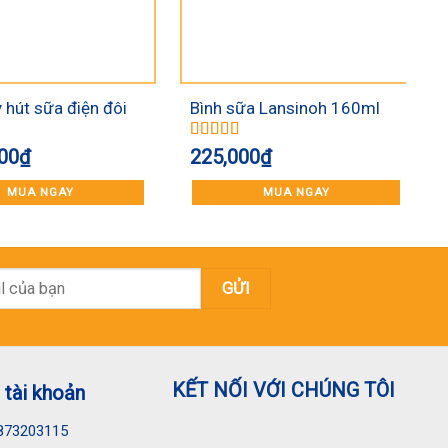
 hút sữa điện đôi
Bình sữa Lansinoh 160ml
FB1110RH
Được xếp
00
₫
225,000
₫
5
hạng
5.00
5
sao
MUA NGAY
MUA NGAY
KẾT NỐI VỚI CHÚNG TÔI
 tài khoản
873203115