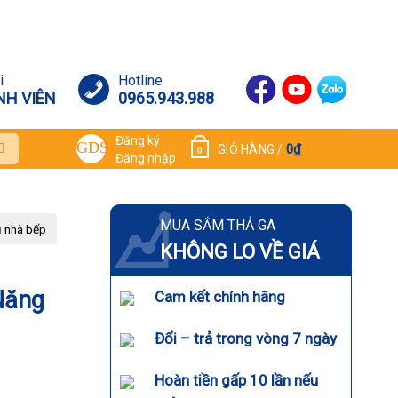
i
Hotline
NH VIÊN
0965.943.988
Đăng ký
0
₫
GIỎ HÀNG /
0
Đăng nhập
MUA SẮM THẢ GA
 nhà bếp
KHÔNG LO VỀ GIÁ
Năng
Cam kết chính hãng
Đổi – trả trong vòng 7 ngày
Hoàn tiền gấp 10 lần nếu