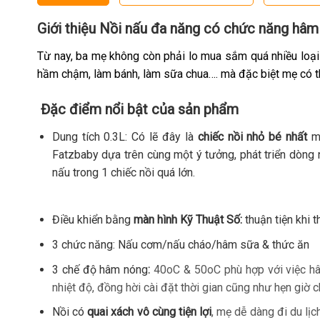
Giới thiệu Nồi nấu đa năng có chức năng h
Từ nay, ba mẹ không còn phải lo mua sắm quá nhiều loạ
hầm chậm, làm bánh, làm sữa chua…. mà đặc biệt mẹ có th
Đặc điểm nổi bật của sản phẩ​m
Dung tích 0.3L: Có lẽ đây là
chiếc nồi nhỏ bé nhất
mà
Fatzbaby dựa trên cùng một ý tưởng, phát triển dòng
nấu trong 1 chiếc nồi quá lớn.
Điều khiển bằng
màn hình Kỹ Thuật Số
:
thuận tiện khi 
3 chức năng: Nấu cơm/nấu cháo/hâm sữa & thức ăn
3 chế độ hâm nóng
:
40oC & 50oC phù hợp với việc ha
nhiệt độ, đồng hời cài đặt thời gian cũng như hẹn giờ 
Nồi có
quai xách vô cùng tiện lợi
, mẹ dễ dàng đi du lị