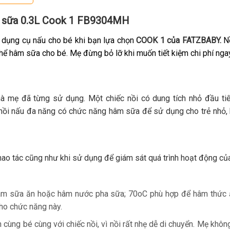
âm sữa 0.3L Cook 1 FB9304MH
i dụng cụ nấu cho bé khi bạn lựa chọn
COOK 1 của FATZBABY.
Nồ
ể hâm sữa cho bé. Mẹ đừng bỏ lỡ khi muốn tiết kiệm chi phí nga
 mẹ đã từng sử dụng. Một chiếc nồi có dung tích nhỏ đầu tiên
 nồi nấu đa năng có chức năng hâm sữa để sử dụng cho trẻ nhỏ,
thao tác cũng như khi sử dụng để giám sát quá trình hoạt động của
̂m sữa ăn hoặc hâm nước pha sữa; 70oC phù hợp để hâm thứ
cho chức năng này.
ch cùng bé cùng với chiếc nồi, vì nồi rất nhẹ dễ di chuyển. Mẹ kh