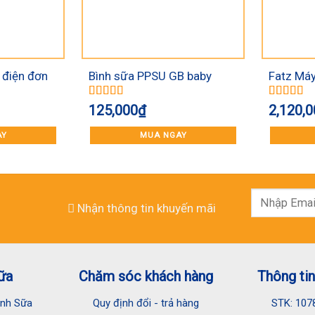
 điện đơn
Bình sữa PPSU GB baby
Fatz Máy
RH
120ml
Dual 1 
Được xếp
Được xếp
125,000
₫
2,120,0
hạng
5.00
5
hạng
5.00
sao
sao
AY
MUA NGAY
Nhận thông tin khuyến mãi
ữa
Chăm sóc khách hàng
Thông tin
Đình Sữa
Quy định đổi - trả hàng
STK: 107