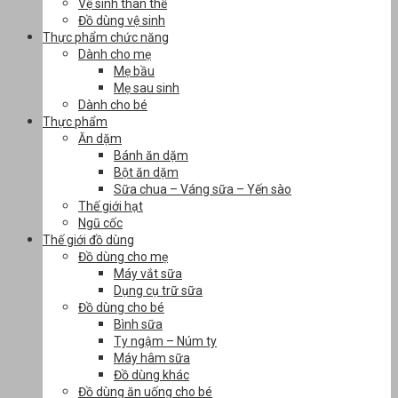
Vệ sinh thân thể
Đồ dùng vệ sinh
Thực phẩm chức năng
Dành cho mẹ
Mẹ bầu
Mẹ sau sinh
Dành cho bé
Thực phẩm
Ăn dặm
Bánh ăn dặm
Bột ăn dặm
Sữa chua – Váng sữa – Yến sào
Thế giới hạt
Ngũ cốc
Thế giới đồ dùng
Đồ dùng cho mẹ
Máy vắt sữa
Dụng cụ trữ sữa
Đồ dùng cho bé
Bình sữa
Ty ngậm – Núm ty
Máy hâm sữa
Đồ dùng khác
Đồ dùng ăn uống cho bé