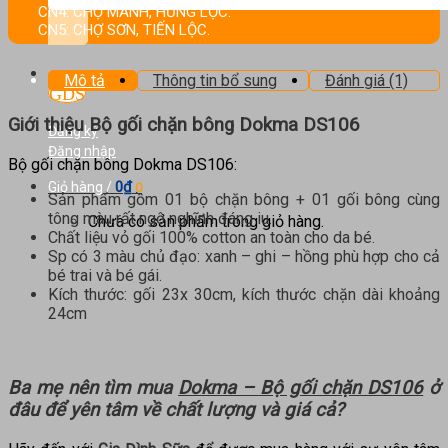
kiếm:
CN4: CHỢ MÀNH, HƯNG LỘC.
CN5: CHỢ SƠN, TIẾN LỘC.
Mô tả
Thông tin bổ sung
Đánh giá (1)
Giới thiệu Bộ gối chặn bông Dokma DS106
Đăng ký
Đăng nhập
Bộ gối chặn bông Dokma DS106:
0
₫
Giỏ hàng /
0
Sản phẩm gồm 01 bộ chặn bông + 01 gối bông cùng
tông màu rất ngộ nghĩnh đáng iu.
Chưa có sản phẩm trong giỏ hàng.
Chất liệu vỏ gối 100% cotton an toàn cho da bé.
Sp có 3 màu chủ đạo: xanh – ghi – hồng phù hợp cho cả
bé trai và bé gái.
Kích thước: gối 23x 30cm, kích thước chặn dài khoảng
24cm
Ba mẹ nên tìm mua
Dokma – Bộ gối chặn DS106
ở
đâu để yên tâm về chất lượng và giá cả?