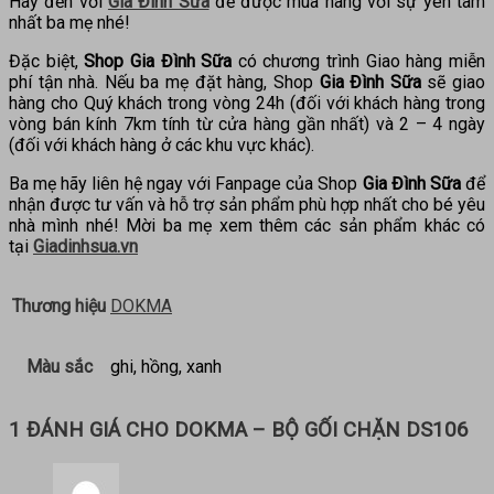
Hãy đến với
Gia Đình Sữa
để được mua hàng với sự yên tâm
nhất ba mẹ nhé!
Đặc biệt,
Shop Gia Đình Sữa
có chương trình Giao hàng miễn
phí tận nhà. Nếu ba mẹ đặt hàng, Shop
Gia Đình Sữa
sẽ giao
hàng cho Quý khách trong vòng 24h (đối với khách hàng trong
vòng bán kính 7km tính từ cửa hàng gần nhất) và 2 – 4 ngày
(đối với khách hàng ở các khu vực khác).
Ba mẹ hãy liên hệ ngay với Fanpage của Shop
Gia Đình Sữa
để
nhận được tư vấn và hỗ trợ sản phẩm phù hợp nhất cho bé yêu
nhà mình nhé! Mời ba mẹ xem thêm các sản phẩm khác có
tại
Giadinhsua.vn
Thương hiệu
DOKMA
Màu sắc
ghi, hồng, xanh
1 ĐÁNH GIÁ CHO
DOKMA – BỘ GỐI CHẶN DS106