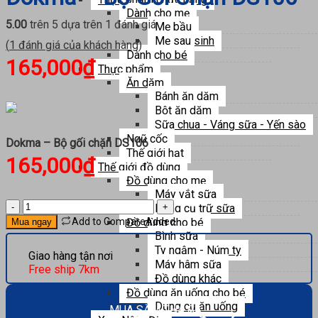
Dành cho mẹ
5.00
trên 5 dựa trên
1
đánh giá
Mẹ bầu
Mẹ sau sinh
(
1
đánh giá của khách hàng)
Dành cho bé
165,000
₫
Thực phẩm
Ăn dặm
Bánh ăn dặm
Bột ăn dặm
Sữa chua - Váng sữa - Yến sào
Ngũ cốc
Dokma – Bộ gối chặn DS106
Thế giới hạt
165,000
₫
Thế giới đồ dùng
Đồ dùng cho mẹ
Máy vắt sữa
Dokma
Dụng cụ trữ sữa
-
Đồ dùng cho bé
Add to Compare
Added
Mua ngay
Bộ
Bình sữa
gối
Ty ngậm - Núm ty
Giao hàng tận nơi
chặn
Máy hâm sữa
Free ship 7km
DS106
Đồ dùng khác
số
Đồ dùng ăn uống cho bé
lượng
Dụng cụ ăn uống
MUA SẮM THẢ GA