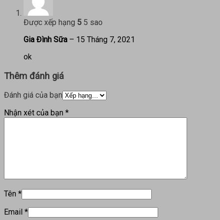
Được xếp hạng
5
5 sao
Gia Đình Sữa
–
15 Tháng 7, 2021
ok
Thêm đánh giá
Đánh giá của bạn
Nhận xét của bạn
*
Tên
*
Email
*