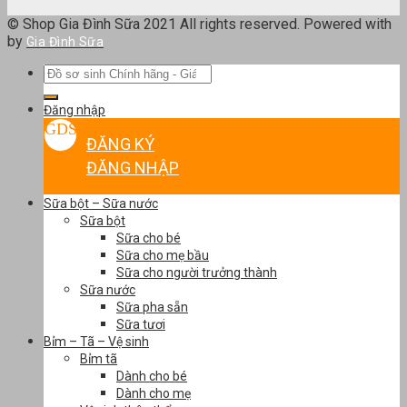
© Shop Gia Đình Sữa 2021 All rights reserved. Powered with
by
Gia Đình Sữa
Tìm
kiếm:
Đăng nhập
ĐĂNG KÝ
ĐĂNG NHẬP
Sữa bột – Sữa nước
Sữa bột
Sữa cho bé
Sữa cho mẹ bầu
Sữa cho người trưởng thành
Sữa nước
Sữa pha sẵn
Sữa tươi
Bỉm – Tã – Vệ sinh
Bỉm tã
Dành cho bé
Dành cho mẹ