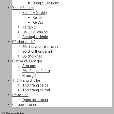
Dụng cụ ăn uống
Xe – Nôi – Địu
Xe nôi – Xe đẩy
Xe nôi
Xe đẩy
Xe tập đi
Đai – Địu cho bé
Các loại xe khác
Đồ chơi cho bé
Đồ chơi cho trẻ sơ sinh
Đồ chơi thông minh
Đồ chơi khác
Giặt xả và Tắm gội
Sữa tắm
Đồ dùng nhà tắm
Nước giặt
Thời trang cho bé
Thời trang bé gái
Thời trang bé trai
Đồ sơ sinh
Quần áo sơ sinh
Combo sơ sinh