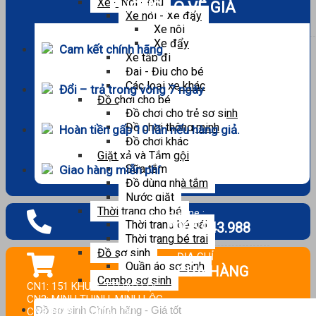
Xe - Nôi - Địu
KHÔNG LO VỀ GIÁ
Xe nôi - Xe đẩy
Xe nôi
Xe đẩy
Cam kết chính hãng
Xe tập đi
Đai - Địu cho bé
Các loại xe khác
Đổi – trả trong vòng 7 ngày
Đồ chơi cho bé
Đồ chơi cho trẻ sơ sinh
Đồ chơi thông minh
Hoàn tiền gấp 10 lần nếu hàng giả.
Đồ chơi khác
Giặt xả và Tắm gội
Sữa tắm
Giao hàng miễn phí
Đồ dùng nhà tắm
Nước giặt
Thời trang cho bé
Hotline :
Thời trang bé gái
0965.943.988
Thời trang bé trai
Đồ sơ sinh
ĐỊA CHỈ
Quần áo sơ sinh
CỬA HÀNG
Combo sơ sinh
CN1: 151 KHU 2, TT.HẬU LỘC.
CN2: MINH THỊNH, MINH LỘC.
Tìm
CN3: NGÃ TƯ HOA LỘC.