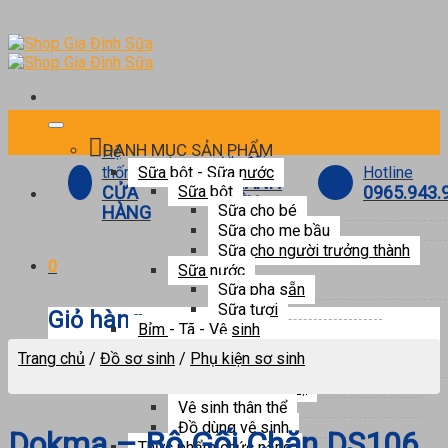
Skip
to
content
DANH MỤC SẢN PHẨM
Hệ
Ưu đãi
Hotline
thống
Sữa bột - Sữa nước
THÀNH
0965.943.
CỬA
Sữa bột
VIÊN
Sữa cho bé
HÀNG
Sữa cho mẹ bầu
Sữa cho người trưởng thành
0
Sữa nước
Sữa pha sẵn
Sữa tươi
Giỏ hàng
Bỉm - Tã - Vệ sinh
Bỉm tã
Trang chủ
/
Đồ sơ sinh
/
Phụ kiện sơ sinh
Dành cho bé
Chưa có sản phẩm trong giỏ hàng.
Dành cho mẹ
Vệ sinh thân thể
Đồ dùng vệ sinh
Dokma – Bộ Gối Chặn DS106
Thực phẩm chức năng