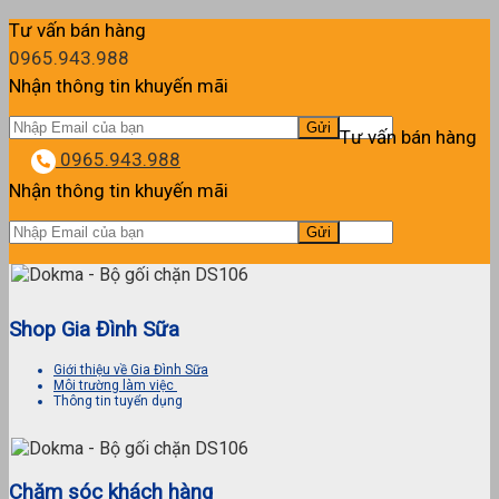
là:
tại
145,000₫.
là:
Tư vấn bán hàng
101,500₫.
0965.943.988
Nhận thông tin khuyến mãi
Tư vấn bán hàng
0965.943.988
Nhận thông tin khuyến mãi
Shop Gia Đình Sữa
Giới thiệu về Gia Đình Sữa
Môi trường làm việc
Thông tin tuyển dụng
Chăm sóc khách hàng