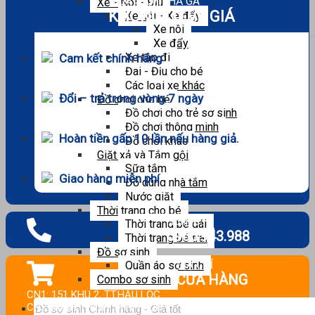
MUA SẮM THẢ GA
Xe - Nôi - Địu
KHÔNG LO VỀ GIÁ
Xe nôi - Xe đẩy
Xe nôi
Xe đẩy
Xe tập đi
Cam kết chính hãng
Đai - Địu cho bé
Các loại xe khác
Đổi – trả trong vòng 7 ngày
Đồ chơi cho bé
Đồ chơi cho trẻ sơ sinh
Đồ chơi thông minh
Hoàn tiền gấp 10 lần nếu hàng giả.
Đồ chơi khác
Giặt xả và Tắm gội
Sữa tắm
Giao hàng miễn phí
Đồ dùng nhà tắm
Nước giặt
Thời trang cho bé
Hotline :
Thời trang bé gái
0965.943.988
Thời trang bé trai
Đồ sơ sinh
ĐỊA CHỈ
Quần áo sơ sinh
CỬA HÀNG
Combo sơ sinh
CN1: 151 KHU 2, TT.HẬU LỘC.
Tìm
CN2: MINH THỊNH, MINH LỘC.