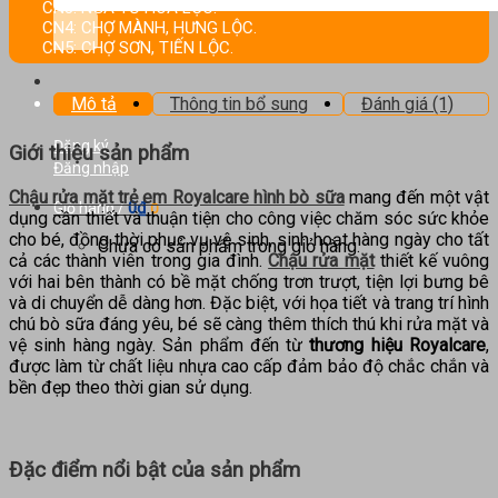
kiếm:
CN3: NGÃ TƯ HOA LỘC.
CN4: CHỢ MÀNH, HƯNG LỘC.
CN5: CHỢ SƠN, TIẾN LỘC.
Mô tả
Thông tin bổ sung
Đánh giá (1)
Đăng ký
Giới thiệu sản phẩm
Đăng nhập
Chậu rửa mặt trẻ em Royalcare hình bò sữa
mang đến một vật
0
₫
Giỏ hàng /
0
dụng cần thiết và thuận tiện cho công việc chăm sóc sức khỏe
cho bé, đồng thời phục vụ vệ sinh, sinh hoạt hàng ngày cho tất
Chưa có sản phẩm trong giỏ hàng.
cả các thành viên trong gia đình.
Chậu rửa mặt
thiết kế vuông
với hai bên thành có bề mặt chống trơn trượt, tiện lợi bưng bê
và di chuyển dễ dàng hơn. Đặc biệt, với họa tiết và trang trí hình
chú bò sữa đáng yêu, bé sẽ càng thêm thích thú khi rửa mặt và
vệ sinh hàng ngày. Sản phẩm đến từ
thương hiệu Royalcare
,
được làm từ chất liệu nhựa cao cấp đảm bảo độ chắc chắn và
bền đẹp theo thời gian sử dụng.
Đặc điểm nổi bật của sản phẩm