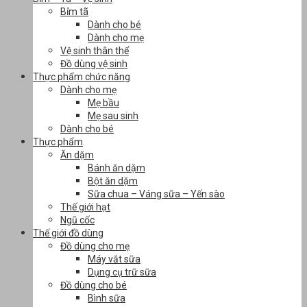
Bỉm tã
Dành cho bé
Dành cho mẹ
Vệ sinh thân thể
Đồ dùng vệ sinh
Thực phẩm chức năng
Dành cho mẹ
Mẹ bầu
Mẹ sau sinh
Dành cho bé
Thực phẩm
Ăn dặm
Bánh ăn dặm
Bột ăn dặm
Sữa chua – Váng sữa – Yến sào
Thế giới hạt
Ngũ cốc
Thế giới đồ dùng
Đồ dùng cho mẹ
Máy vắt sữa
Dụng cụ trữ sữa
Đồ dùng cho bé
Bình sữa