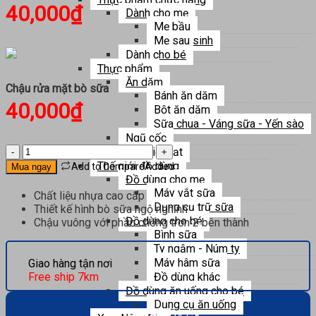
40,000
₫
Dành cho mẹ
Mẹ bầu
Mẹ sau sinh
Dành cho bé
Thực phẩm
Ăn dặm
Chậu rửa mặt bò sữa
Bánh ăn dặm
40,000
₫
Bột ăn dặm
Sữa chua - Váng sữa - Yến sào
Ngũ cốc
Chậu
Thế giới hạt
rửa
Thế giới đồ dùng
Add to Compare
Added
Mua ngay
mặt
Đồ dùng cho mẹ
bò
Máy vắt sữa
Chất liệu nhựa cao cấp
sữa
Dụng cụ trữ sữa
Thiết kế hình bò sữa ngộ nghĩnh
số
Đồ dùng cho bé
Chậu vuông với phần chống trơn 2 bên thành
lượng
Bình sữa
Ty ngậm - Núm ty
Máy hâm sữa
Giao hàng tận nơi
Đồ dùng khác
Free ship 7km
Đồ dùng ăn uống cho bé
Dụng cụ ăn uống