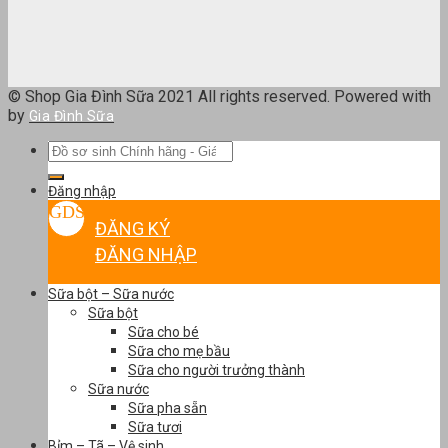
© Shop Gia Đình Sữa 2021 All rights reserved. Powered with
by
Gia Đình Sữa
Tìm
kiếm:
Đăng nhập
ĐĂNG KÝ
ĐĂNG NHẬP
Sữa bột – Sữa nước
Sữa bột
Sữa cho bé
Sữa cho mẹ bầu
Sữa cho người trưởng thành
Sữa nước
Sữa pha sẵn
Sữa tươi
Bỉm – Tã – Vệ sinh