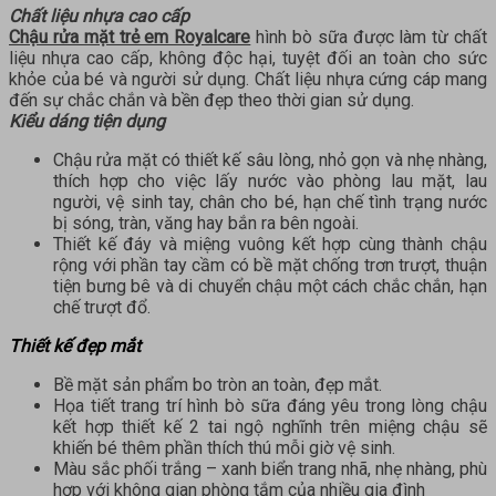
Chất liệu nhựa cao cấp
Chậu rửa mặt trẻ em Royalcare
hình bò sữa được làm từ chất
liệu nhựa cao cấp, không độc hại, tuyệt đối an toàn cho sức
khỏe của bé và người sử dụng. Chất liệu nhựa cứng cáp mang
đến sự chắc chắn và bền đẹp theo thời gian sử dụng.
Kiểu dáng tiện dụng
Chậu rửa mặt có thiết kế sâu lòng, nhỏ gọn và nhẹ nhàng,
thích hợp cho việc lấy nước vào phòng lau mặt, lau
người, vệ sinh tay, chân cho bé, hạn chế tình trạng nước
bị sóng, tràn, văng hay bắn ra bên ngoài.
Thiết kế đáy và miệng vuông kết hợp cùng thành chậu
rộng với phần tay cầm có bề mặt chống trơn trượt, thuận
tiện bưng bê và di chuyển chậu một cách chắc chắn, hạn
chế trượt đổ.
Thiết kế đẹp mắt
Bề mặt sản phẩm bo tròn an toàn, đẹp mắt.
Họa tiết trang trí hình bò sữa đáng yêu trong lòng chậu
kết hợp thiết kế 2 tai ngộ nghĩnh trên miệng chậu sẽ
khiến bé thêm phần thích thú mỗi giờ vệ sinh.
Màu sắc phối trắng – xanh biển trang nhã, nhẹ nhàng, phù
hợp với không gian phòng tắm của nhiều gia đình