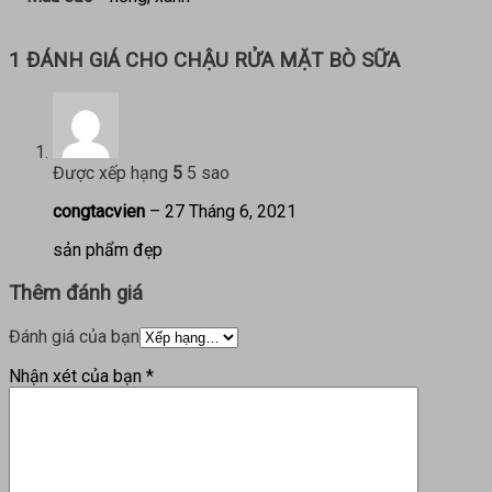
1 ĐÁNH GIÁ CHO
CHẬU RỬA MẶT BÒ SỮA
Được xếp hạng
5
5 sao
congtacvien
–
27 Tháng 6, 2021
sản phẩm đẹp
Thêm đánh giá
Đánh giá của bạn
Nhận xét của bạn
*