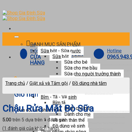
Skip
to
content
DANH MỤC SẢN PHẨM
Hệ
Ưu đãi
Hotline
thống
Sữa bột - Sữa nước
THÀNH
0965.943.
CỬA
Sữa bột
VIÊN
Sữa cho bé
HÀNG
Sữa cho mẹ bầu
Sữa cho người trưởng thành
0
Sữa nước
Trang chủ
/
Giặt xả và Tắm gội
/
Đồ dùng nhà tắm
Sữa pha sẵn
Sữa tươi
Giỏ hàng
Bỉm - Tã - Vệ sinh
Bỉm tã
Chậu Rửa Mặt Bò Sữa
Dành cho bé
Chưa có sản phẩm trong giỏ hàng.
Dành cho mẹ
5.00
trên 5 dựa trên
1
đánh giá
Vệ sinh thân thể
Đồ dùng vệ sinh
(
1
đánh giá của khách hàng)
Thực phẩm chức năng