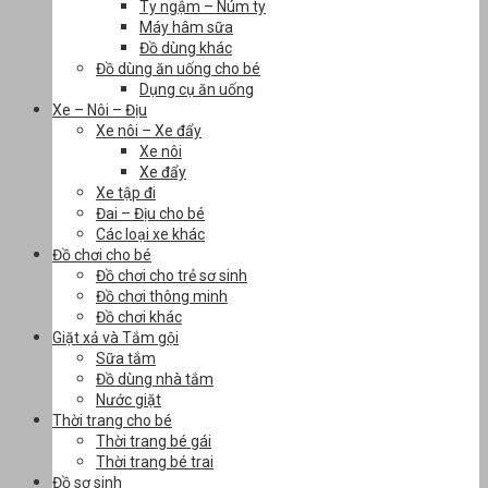
Ty ngậm – Núm ty
Máy hâm sữa
Đồ dùng khác
Đồ dùng ăn uống cho bé
Dụng cụ ăn uống
Xe – Nôi – Địu
Xe nôi – Xe đẩy
Xe nôi
Xe đẩy
Xe tập đi
Đai – Địu cho bé
Các loại xe khác
Đồ chơi cho bé
Đồ chơi cho trẻ sơ sinh
Đồ chơi thông minh
Đồ chơi khác
Giặt xả và Tắm gội
Sữa tắm
Đồ dùng nhà tắm
Nước giặt
Thời trang cho bé
Thời trang bé gái
Thời trang bé trai
Đồ sơ sinh