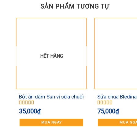
SẢN PHẨM TƯƠNG TỰ
HẾT HÀNG
Bột ăn dặm Sun vị sữa chuối
Sữa chua Bledina 
6+ (120g)
Được xếp
Được xếp
35,000
₫
75,000
₫
hạng
5.00
5
hạng
5.00
5
sao
sao
MUA NGAY
MUA NG