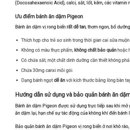
(Docosahexaenoic Acid), calci, sắt, Iốt, kẽm, các vitamin n
Ưu điểm bánh ăn dặm Pigeon
Bánh ăn dặm vị rong biển
rất dễ tan
, thơm ngon, bổ dưỡng 
Thích hợp cho trẻ sơ sinh trong thời gian cai sữa muộn
Không có màu thực phẩm,
không chất bảo quản
hoặc h
Có chứa sắt, một chất dinh dưỡng cần thiết không phải 
Chứa 30mg canxi mỗi gói.
Dạng bánh ngọt
dễ ăn
với kích thước bằng lòng bàn ta
Hướng dẫn sử dụng và bảo quản bánh ăn dặ
Bánh ăn dặm Pigeon được sử dụng trực tiếp sau khi mở 
ăn dặm lại, hạn chế sự tác động của không khí đến bánh
Bảo quản bánh ăn dặm Pigeon vị rong biển ở nơi khô ráo, th