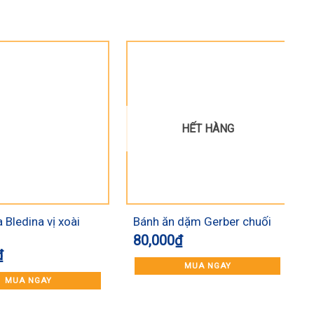
HẾT HÀNG
 Bledina vị xoài
Bánh ăn dặm Gerber chuối
80,000
₫
₫
5
MUA NGAY
MUA NGAY