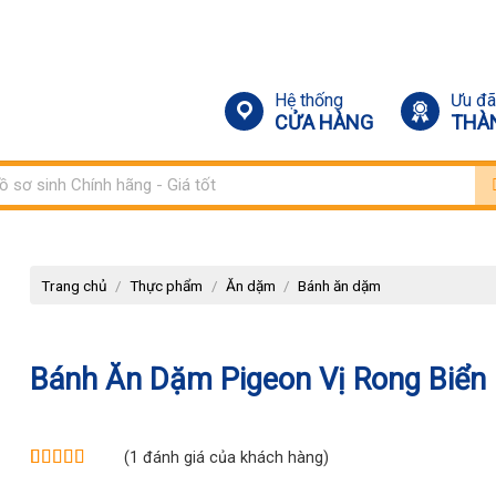
Hệ thống
Ưu đã
CỬA HÀNG
THÀ
m:
Trang chủ
/
Thực phẩm
/
Ăn dặm
/
Bánh ăn dặm
Bánh Ăn Dặm Pigeon Vị Rong Biển
(
1
đánh giá của khách hàng)
5.00
1
trên 5