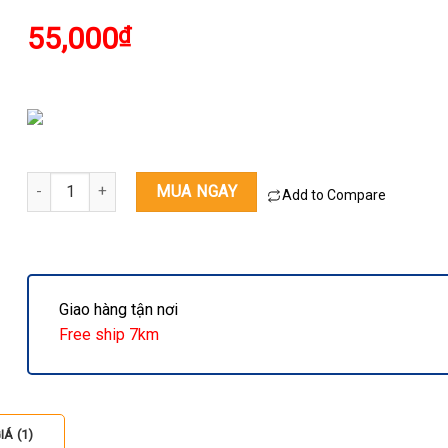
dựa trên
đánh giá
55,000
₫
Bánh ăn dặm Pigeon vị rong biển 6M+ số lượng
MUA NGAY
Add to Compare
Giao hàng tận nơi
Free ship 7km
Á (1)