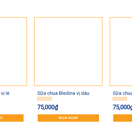
vị lê
Sữa chua Bledina vị dâu
Sữa chua
Được xếp
Được xếp
75,000
₫
75,000
hạng
5.00
5
hạng
5.00
sao
sao
AY
MUA NGAY