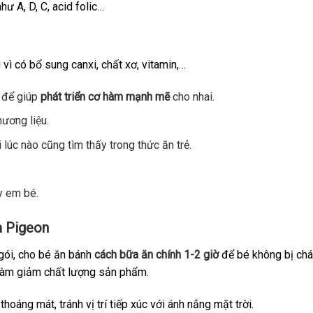
hư A, D, C, acid folic…
vì có bổ sung canxi, chất xơ, vitamin,…
 để giúp
phát triển cơ hàm mạnh mẽ
cho nhai.
ương liệu.
lúc nào cũng tìm thấy trong thức ăn trẻ.
y em bé.
m Pigeon
gói, cho bé ăn bánh
cách bữa ăn chính 1-2 giờ
để bé không bị chán
 làm giảm chất lượng sản phẩm.
oáng mát, tránh vị trí tiếp xúc với ánh nắng mặt trời.