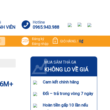
i
Hotline
NH VIÊN
0965.943.988
Đăng ký
0
₫
GIỎ HÀNG /
0
Đăng nhập
MUA SẮM THẢ GA
KHÔNG LO VỀ GIÁ
Cam kết chính hãng
 6M+
Đổi – trả trong vòng 7 ngày
Hoàn tiền gấp 10 lần nếu