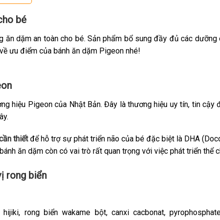
cho bé
 ăn dặm an toàn cho bé. Sản phẩm bổ sung đầy đủ các dưỡng chất 
u về ưu điểm của bánh ăn dặm Pigeon nhé!
geon
ng hiệu Pigeon của Nhật Bản. Đây là thương hiệu uy tín, tin cậy
ây.
cần thiết
để hỗ trợ sự phát triển não của bé đặc biệt là DHA (Docos
bánh ăn dặm còn có vai trò rất quan trọng với việc phát triển thể 
ị rong biển
t hijiki, rong biển wakame bột, canxi cacbonat, pyrophosp