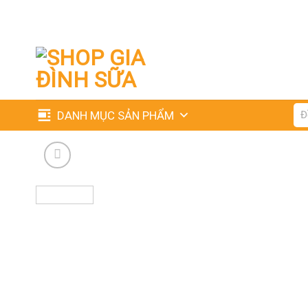
Skip
to
content
Tìm
DANH MỤC SẢN PHẨM
kiế