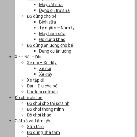
Máy vắt sữa
Dụng cụ trữ sữa
Đồ dùng cho bé
Bình sữa
Ty ngậm – Núm ty
Máy hâm sữa
Đồ dùng khác
Đồ dùng ăn uống cho bé
Dụng cụ ăn uống
Xe – Nôi – Địu
Xe nôi – Xe đẩy
Xe nôi
Xe đẩy
Xe tập đi
Đai – Địu cho bé
Các loại xe khác
Đồ chơi cho bé
Đồ chơi cho trẻ sơ sinh
Đồ chơi thông minh
Đồ chơi khác
Giặt xả và Tắm gội
Sữa tắm
Đồ dùng nhà tắm