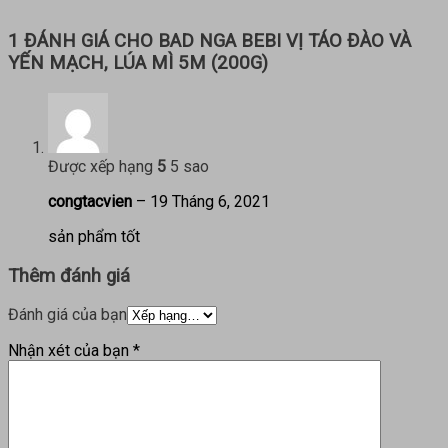
1 ĐÁNH GIÁ CHO
BAD NGA BEBI VỊ TÁO ĐÀO VÀ
YẾN MẠCH, LÚA MÌ 5M (200G)
Được xếp hạng
5
5 sao
congtacvien
–
19 Tháng 6, 2021
sản phẩm tốt
Thêm đánh giá
Đánh giá của bạn
Nhận xét của bạn
*