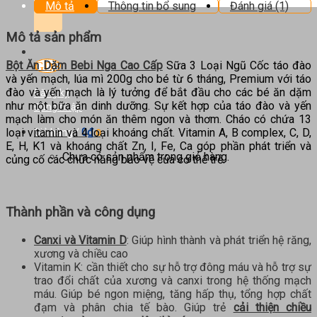
kiếm:
Mô tả
Thông tin bổ sung
Đánh giá (1)
Mô tả sản phẩm
Bột Ăn Dặm Bebi Nga Cao Cấp
Sữa 3 Loại Ngũ Cốc táo đào
và yến mạch, lúa mì 200g cho bé từ 6 tháng, Premium với táo
đào và yến mạch là lý tưởng để bắt đầu cho các bé ăn dặm
Đăng ký
như một bữa ăn dinh dưỡng. Sự kết hợp của táo đào và yến
Đăng nhập
mạch làm cho món ăn thêm ngon và thơm. Cháo có chứa 13
0
₫
loại vitamin và 4 loại khoáng chất. Vitamin A, B complex, C, D,
Giỏ hàng /
0
E, H, K1 và khoáng chất Zn, I, Fe, Ca góp phần phát triển và
Chưa có sản phẩm trong giỏ hàng.
củng cố các chức năng bảo vệ của cơ thể trẻ.
Thành phần và công dụng
Canxi và Vitamin D
: Giúp hình thành và phát triển hệ răng,
xương và chiều cao
Vitamin K: cần thiết cho sự hỗ trợ đông máu và hỗ trợ sự
trao đổi chất của xương và canxi trong hệ thống mạch
máu. Giúp bé ngon miệng, tăng hấp thụ, tổng hợp chất
đạm và phân chia tế bào. Giúp trẻ
cải thiện chiều