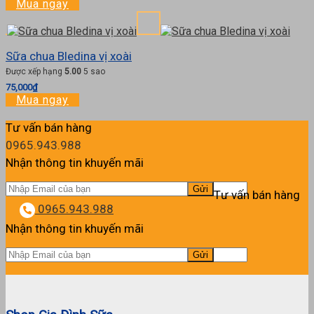
Mua ngay
Sữa chua Bledina vị xoài
Được xếp hạng
5.00
5 sao
75,000
₫
Mua ngay
Tư vấn bán hàng
0965.943.988
Nhận thông tin khuyến mãi
Tư vấn bán hàng
0965.943.988
Nhận thông tin khuyến mãi