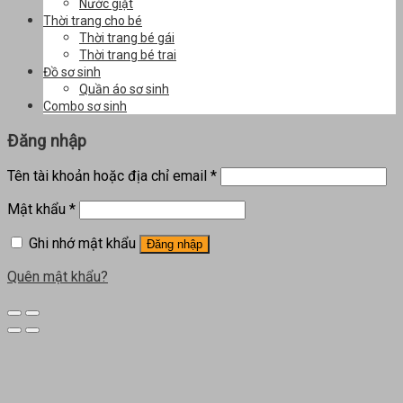
Nước giặt
Thời trang cho bé
Thời trang bé gái
Thời trang bé trai
Đồ sơ sinh
Quần áo sơ sinh
Combo sơ sinh
Đăng nhập
Tên tài khoản hoặc địa chỉ email
*
Mật khẩu
*
Ghi nhớ mật khẩu
Đăng nhập
Quên mật khẩu?