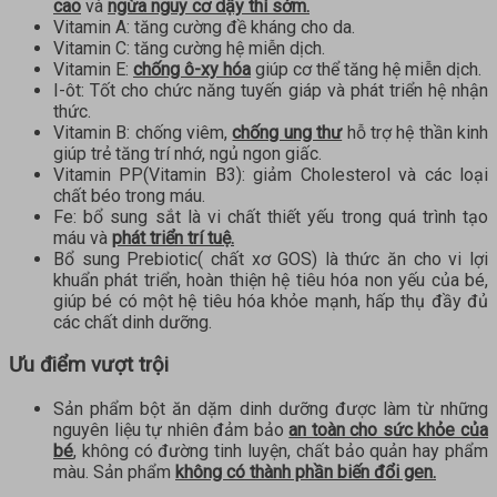
cao
và
ngừa nguy cơ dậy thì sớm.
Vitamin A: tăng cường đề kháng cho da.
Vitamin C: tăng cường hệ miễn dịch.
Vitamin E:
chống ô-xy hóa
giúp cơ thể tăng hệ miễn dịch.
I-ôt: Tốt cho chức năng tuyến giáp và phát triển hệ nhận
thức.
Vitamin B: chống viêm,
chống ung thư
hỗ trợ hệ thần kinh
giúp trẻ tăng trí nhớ, ngủ ngon giấc.
Vitamin PP(Vitamin B3): giảm Cholesterol và các loại
chất béo trong máu.
Fe: bổ sung sắt là vi chất thiết yếu trong quá trình tạo
máu và
phát triển trí tuệ.
Bổ sung Prebiotic( chất xơ GOS) là thức ăn cho vi lợi
khuẩn phát triển, hoàn thiện hệ tiêu hóa non yếu của bé,
giúp bé có một hệ tiêu hóa khỏe mạnh, hấp thụ đầy đủ
các chất dinh dưỡng.
Ưu điểm vượt trội
Sản phẩm bột ăn dặm dinh dưỡng được làm từ những
nguyên liệu tự nhiên đảm bảo
an toàn cho sức khỏe của
bé
, không có đường tinh luyện, chất bảo quản hay phẩm
màu. Sản phẩm
không có thành phần biến đổi gen.