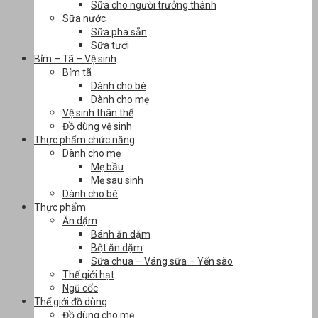
Sữa cho người trưởng thành
Sữa nước
Sữa pha sẵn
Sữa tươi
Bỉm – Tã – Vệ sinh
Bỉm tã
Dành cho bé
Dành cho mẹ
Vệ sinh thân thể
Đồ dùng vệ sinh
Thực phẩm chức năng
Dành cho mẹ
Mẹ bầu
Mẹ sau sinh
Dành cho bé
Thực phẩm
Ăn dặm
Bánh ăn dặm
Bột ăn dặm
Sữa chua – Váng sữa – Yến sào
Thế giới hạt
Ngũ cốc
Thế giới đồ dùng
Đồ dùng cho mẹ