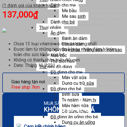
Dành cho mẹ
(
1
đánh giá của khách hàng)
Mẹ bầu
137,000
₫
Mẹ sau sinh
Dành cho bé
Thực phẩm
Ăn dặm
Bánh ăn dặm
Chứa 13 loại vitamin và 4 loại khoáng chất
Bột ăn dặm
Được làm từ những nguyên liệu tự nhiên đảm bảo an
Sữa chua - Váng sữa - Yến sào
toàn cho sức khỏe của bé
Ngũ cốc
Không có thành phần biến đổi gen
Thế giới hạt
Date: Tháng 12/2021
Thế giới đồ dùng
Đồ dùng cho mẹ
Máy vắt sữa
Giao hàng tận nơi
Dụng cụ trữ sữa
Free ship 7km
Đồ dùng cho bé
Bình sữa
Ty ngậm - Núm ty
MUA SẮM THẢ GA
Máy hâm sữa
KHÔNG LO VỀ GIÁ
Đồ dùng khác
Đồ dùng ăn uống cho bé
Dụng cụ ăn uống
Cam kết chính hãng