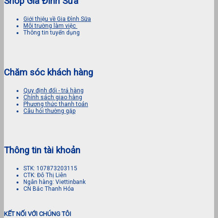
Shop Gia Đình Sữa
Giới thiệu về Gia Đình Sữa
Môi trường làm việc
Thông tin tuyển dụng
Chăm sóc khách hàng
Quy định đổi - trả hàng
Chính sách giao hàng
Phương thức thanh toán
Câu hỏi thường gặp
Thông tin tài khoản
STK: 107873203115
CTK: Đỗ Thị Liên
Ngân hàng: Viettinbank
CN Bắc Thanh Hóa
KẾT NỐI VỚI CHÚNG TÔI