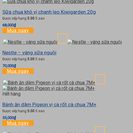
Sữa chua khô vị chanh leo Kiwigarden 20g
Được xếp hạng
5.00
5 sao
68,000
₫
Mua ngay
Nestle – váng sữa nguội
Được xếp hạng
5.00
5 sao
70,000
₫
Mua ngay
Hết hàng
Bánh ăn dặm Pigeon vị cà rốt cà chua 7M+
Được xếp hạng
5.00
5 sao
55,000
₫
Mua ngay