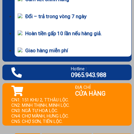
Đổi – trả trong vòng 7 ngày
Hoàn tiền gấp 10 lần nếu hàng giả.
Giao hàng miễn phí
Hotline :
0965.943.988
ĐỊA CHỈ
CỬA HÀNG
CN1: 151 KHU 2, TT.HẬU LỘC.
CN2: MINH THỊNH, MINH LỘC.
CN3: NGÃ TƯ HOA LỘC.
CN4: CHỢ MÀNH, HƯNG LỘC.
CN5: CHỢ SƠN, TIẾN LỘC.