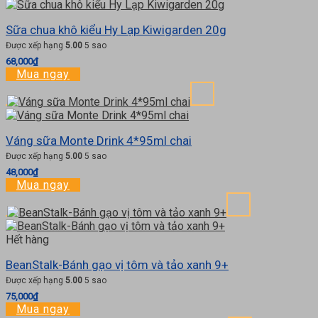
Sữa chua khô kiểu Hy Lạp Kiwigarden 20g
Được xếp hạng
5.00
5 sao
68,000
₫
Mua ngay
Váng sữa Monte Drink 4*95ml chai
Được xếp hạng
5.00
5 sao
48,000
₫
Mua ngay
Hết hàng
BeanStalk-Bánh gạo vị tôm và tảo xanh 9+
Được xếp hạng
5.00
5 sao
75,000
₫
Mua ngay