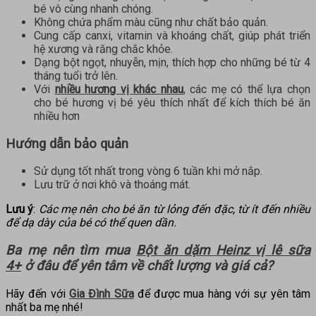
bé vô cùng nhanh chóng.
Không chứa phẩm màu cũng như chất bảo quản.
Cung cấp canxi, vitamin và khoáng chất, giúp phát triển
hệ xương và răng chắc khỏe.
Dạng bột ngọt, nhuyễn, mịn, thích hợp cho những bé từ 4
tháng tuổi trở lên.
Với
nhiều hương vị khác nhau
, các mẹ có thể lựa chọn
cho bé hương vị bé yêu thích nhất để kích thích bé ăn
nhiều hơn
Hướng dẫn bảo quản
Sử dụng tốt nhất trong vòng 6 tuần khi mở nắp.
Lưu trữ ở nơi khô và thoáng mát.
Lưu ý
:
Các mẹ nên cho bé ăn từ lỏng đến đặc, từ ít đến nhiều
để dạ dày của bé có thể quen dần.
Ba mẹ nên tìm mua
Bột ăn dặm Heinz vị lê sữa
4+
ở đâu để yên tâm về chất lượng và giá cả?
Hãy đến với
Gia Đình Sữa
để được mua hàng với sự yên tâm
nhất ba mẹ nhé!