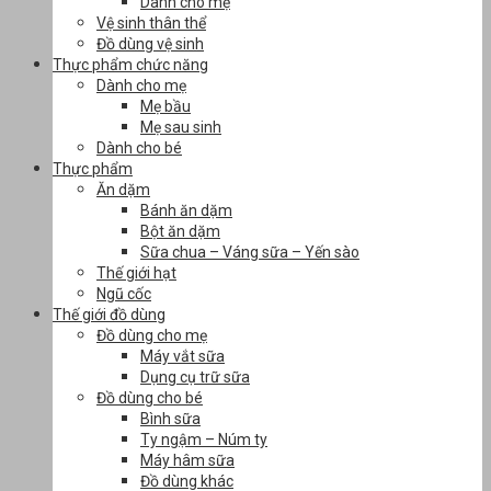
Dành cho mẹ
Vệ sinh thân thể
Đồ dùng vệ sinh
Thực phẩm chức năng
Dành cho mẹ
Mẹ bầu
Mẹ sau sinh
Dành cho bé
Thực phẩm
Ăn dặm
Bánh ăn dặm
Bột ăn dặm
Sữa chua – Váng sữa – Yến sào
Thế giới hạt
Ngũ cốc
Thế giới đồ dùng
Đồ dùng cho mẹ
Máy vắt sữa
Dụng cụ trữ sữa
Đồ dùng cho bé
Bình sữa
Ty ngậm – Núm ty
Máy hâm sữa
Đồ dùng khác