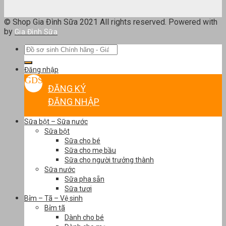
© Shop Gia Đình Sữa 2021 All rights reserved. Powered with
by
Gia Đình Sữa
Tìm
kiếm:
Đăng nhập
ĐĂNG KÝ
ĐĂNG NHẬP
Sữa bột – Sữa nước
Sữa bột
Sữa cho bé
Sữa cho mẹ bầu
Sữa cho người trưởng thành
Sữa nước
Sữa pha sẵn
Sữa tươi
Bỉm – Tã – Vệ sinh
Bỉm tã
Dành cho bé