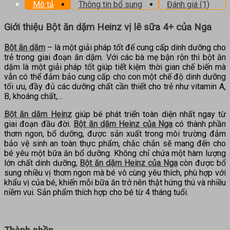
Mô tả
Thông tin bổ sung
Đánh giá (1)
Giới thiệu Bột ăn dặm Heinz vị lê sữa 4+ của Nga
Bột ăn dặm
– là một giải pháp tốt để cung cấp dinh dưỡng cho
trẻ trong giai đoạn ăn dặm. Với các bà mẹ bận rộn thì bột ăn
dặm là một giải pháp tốt giúp tiết kiệm thời gian chế biến mà
vẫn có thể đảm bảo cung cấp cho con một chế độ dinh dưỡng
tối ưu, đầy đủ các dưỡng chất cần thiết cho trẻ như vitamin A,
B, khoáng chất,…
Bột ăn dặm Heinz
giúp bé phát triển toàn diện nhất ngay từ
giai đoạn đầu đời.
Bột ăn dặm Heinz
của Nga
có thành phần
thơm ngon, bổ dưỡng, được sản xuất trong môi trường đảm
bảo vệ sinh an toàn thực phẩm, chắc chắn sẽ mang đến cho
bé yêu một bữa ăn bổ dưỡng. Không chỉ chứa một hàm lượng
lớn chất dinh dưỡng,
Bột ăn dặm Heinz của Nga
còn được bổ
sung nhiều vị thơm ngon mà bé vô cùng yêu thích, phù hợp với
khẩu vị của bé, khiến mỗi bữa ăn trở nên thật hứng thú và nhiều
niềm vui. Sản phẩm thích hợp cho bé từ 4 tháng tuổi.