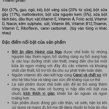
Thành phần
Bột (37%, gạo, ngô, kê), bột váng sữa (20% từ sữa), bột sữa
gầy (17%), maltodextrin, bột sữa nguyên kem (5%), sữa bột
tách béo, dầu thực vật,Vitamin E, Vitamin A, Folic acid, Vitamin
D, Niacin, kẽm sulphate, sắt, Vitamin B6, Vitamin B12,Thiamin,
Vitamin C, Riboflavin., canxi cacbonat… (tùy vào từng vị khác
nhau)
Đặc điểm nổi bật của sản phẩm
Bột ăn dặm Heinz của Nga
được chế biến từ những
nguyên liệu thơm ngon, bổ dưỡng cùng sự bổ sung hợp
lý các loại dưỡng chất cần thiết, mang đến cho bé một
bữa ăn ngon miệng với đầy đủ các vitamin và khoáng
chất cần thiết, hỗ trợ tối đa cho sự phát triển toàn diện.
Nguồn vitamin dồi dào kết hợp cùng
Canxi và chất xơ
, tốt
cho hệ tiêu hóa và nâng cao sức đề kháng của cơ thể.
Là sản phẩm được chế biến sẵn để ăn bổ sung thêm
cùng sữa mẹ, cháo có hương vị hấp dẫn nổi bật của
chuối,
kích thích vị giác
, khiến bé ăn ngoan và ngon
miệng hơn.
Sản phẩm được đóng gói cẩn thận, vệ sinh, tiện lợi khi
sử dụng và mang đi, bố mẹ dễ dàng chuẩn bị bữa ăn cho