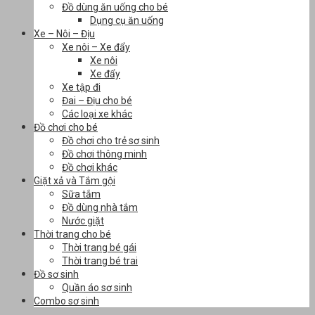
Đồ dùng ăn uống cho bé
Dụng cụ ăn uống
Xe – Nôi – Địu
Xe nôi – Xe đẩy
Xe nôi
Xe đẩy
Xe tập đi
Đai – Địu cho bé
Các loại xe khác
Đồ chơi cho bé
Đồ chơi cho trẻ sơ sinh
Đồ chơi thông minh
Đồ chơi khác
Giặt xả và Tắm gội
Sữa tắm
Đồ dùng nhà tắm
Nước giặt
Thời trang cho bé
Thời trang bé gái
Thời trang bé trai
Đồ sơ sinh
Quần áo sơ sinh
Combo sơ sinh