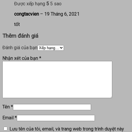
Được xếp hạng
5
5 sao
congtacvien
–
19 Tháng 6, 2021
tốt
Thêm đánh giá
Đánh giá của bạn
Nhận xét của bạn
*
Tên
*
Email
*
Lưu tên của tôi, email, và trang web trong trình duyệt này