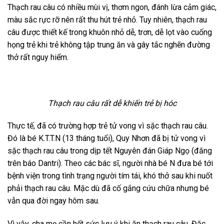
Thạch rau câu có nhiều mùi vị, thơm ngon, đánh lừa cảm giác,
màu sắc rực rỡ nên rất thu hút trẻ nhỏ. Tuy nhiên, thạch rau
câu được thiết kế trong khuôn nhỏ dễ, trơn, dễ lọt vào cuống
họng trẻ khi trẻ không tập trung ăn và gây tắc nghẽn đường
thở rất nguy hiểm.
Thạch rau câu rất dễ khiến trẻ bị hóc
Thực tế, đã có trường hợp trẻ tử vong vì sặc thạch rau câu.
Đó là bé K.T.T.N (13 tháng tuổi), Quy Nhơn đã bị tử vong vì
sặc thạch rau câu trong dịp tết Nguyên đán Giáp Ngọ (đăng
trên báo Dantri). Theo các bác sĩ, người nhà bé N đưa bé tới
bệnh viện trong tình trạng người tím tái, khó thở sau khi nuốt
phải thạch rau câu. Mặc dù đã cố gắng cứu chữa nhưng bé
vẫn qua đời ngay hôm sau.
Vì vậy, cha mẹ cần hết sức lưu ý khi ăn thạch rau câu. Đặc