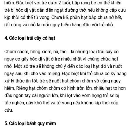
hiểm. Đặc biệt với trẻ dưới 2 tuổi, bắp rang bơ có thể khiến
trẻ bị hóc dị vật dẫn đến ngạt đường thở, nếu không cấp cứu
kịp thời có thể tử vong. Chưa kể, phần hạt bắp chưa nở hết,
rất cứng và nhỏ là mối nguy hiểm hàng đầu với trẻ nhỏ.
4. Các loại trái cây có hạt
Chôm chôm, hồng xiêm, na, táo… là những loại trái cây có
nguy cơ gây hóc dị vật ở trẻ nhiều nhất vì chúng chứa hạt
nhỏ. Một số trẻ sẽ không chú ý đến các loại hạt đó và nuốt
ngay sau khi cho vào miệng. Đặc biệt khi trẻ chưa có kỹ năng
xử lý thức ăn tốt, trẻ sẽ nuốt hạt chôm chôm vô cùng nguy
hiểm. Riêng hạt chôm chôm có hình tròn lớn, nhiều hạt to hơn
đầu ngón tay cái người lớn, khi lọt vào vòm họng trẻ sẽ bị
tắc nghẽn, gây khó thở và tử vong nếu không kịp thời cấp
cứu.
5. Các loại bánh quy mềm