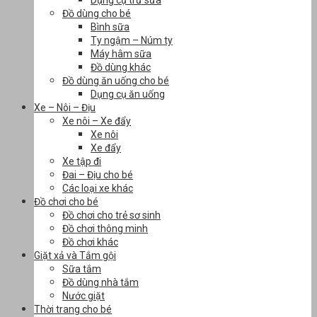
Dụng cụ trữ sữa
Đồ dùng cho bé
Bình sữa
Ty ngậm – Núm ty
Máy hâm sữa
Đồ dùng khác
Đồ dùng ăn uống cho bé
Dụng cụ ăn uống
Xe – Nôi – Địu
Xe nôi – Xe đẩy
Xe nôi
Xe đẩy
Xe tập đi
Đai – Địu cho bé
Các loại xe khác
Đồ chơi cho bé
Đồ chơi cho trẻ sơ sinh
Đồ chơi thông minh
Đồ chơi khác
Giặt xả và Tắm gội
Sữa tắm
Đồ dùng nhà tắm
Nước giặt
Thời trang cho bé