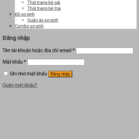
Thời trang bé gái
Thời trang bé trai
Đồ sơ sinh
Quần áo sơ sinh
Combo sơ sinh
Đăng nhập
Tên tài khoản hoặc địa chỉ email
*
Mật khẩu
*
Ghi nhớ mật khẩu
Đăng nhập
Quên mật khẩu?