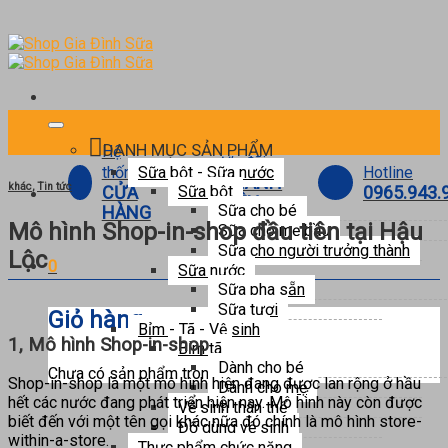
Skip
to
content
DANH MỤC SẢN PHẨM
Hệ
Ưu đãi
Hotline
thống
Sữa bột - Sữa nước
THÀNH
khác
,
Tin tức
0965.943.
CỬA
Sữa bột
VIÊN
Sữa cho bé
HÀNG
Mô hình Shop-in-shop đầu tiên tại Hậu
Sữa cho mẹ bầu
Sữa cho người trưởng thành
Lộc
0
Sữa nước
Sữa pha sẵn
Sữa tươi
Giỏ hàng
Bỉm - Tã - Vệ sinh
1, Mô hình Shop-in-shop
Bỉm tã
Dành cho bé
Chưa có sản phẩm trong giỏ hàng.
Shop-in-shop là một mô hình hiện đang được lan rộng ở hầu
Dành cho mẹ
hết các nước đang phát triển hiện nay. Mô hình này còn được
Vệ sinh thân thể
biết đến với một tên gọi khác nữa đó chính là mô hình store-
Đồ dùng vệ sinh
within-a-store.
Thực phẩm chức năng