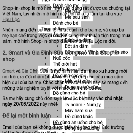
Dành cho mẹ
Shop-in-shop là mô hình hiện nay đang rất được ưa chuộng tại
Mẹ bầu
Việt Nam, tuy nhiên mô hình này còn khá lạ lẫm tại khu vực
Mẹ sau sinh
Hậu Lộc
.
Dành cho bé
Thực phẩm
Nhằm mang đến sự tiện lợi nhất dành cho ba mẹ, và giúp ba
Ăn dặm
mẹ hạn chế trong việc di chuyển cũng như thuận tiện trong mua
Bánh ăn dặm
sắm, mô hình Shop-in-shop đầu tiên tại Hậu Lộc ra đời.
Bột ăn dặm
Sữa chua - Váng sữa - Yến sào
2, Gmart và Gia Đình Sữa trong mô hình Shop-in-
Ngũ cốc
shop
Thế giới hạt
Thế giới đồ dùng
Gmart
và
Gia Đình Sữa
là mô hình hiện đại theo xu hướng mới
Đồ dùng cho mẹ
nói trên, ra đời nhằm phục vụ và đáp ứng nhu cầu mua sắm
Máy vắt sữa
hiện đại của ba mẹ. Chắc chắn với sự ra đời này sẽ mang đến
Dụng cụ trữ sữa
những trải nghiệm tuyệt vời nhất dành cho ba mẹ.
Đồ dùng cho bé
Ba mẹ hãy cùng chờ đón sự kiện đặc biệt này vào
chủ nhật
Bình sữa
ngày 20/03/2022
này nhé!
Ty ngậm - Núm ty
Máy hâm sữa
Để lại một bình luận
Đồ dùng khác
Đồ dùng ăn uống cho bé
Email của bạn sẽ không được hiển thị công khai.
Các trường
Dụng cụ ăn uống
bắt buộc được đánh dấu
*