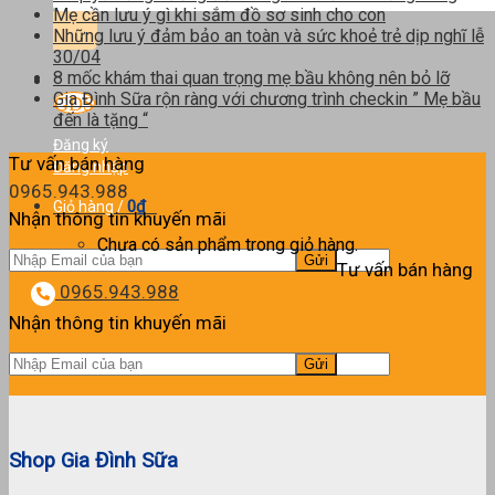
kiếm:
Mẹ cần lưu ý gì khi sắm đồ sơ sinh cho con
Những lưu ý đảm bảo an toàn và sức khoẻ trẻ dịp nghĩ lễ
30/04
8 mốc khám thai quan trọng mẹ bầu không nên bỏ lỡ
Gia Đình Sữa rộn ràng với chương trình checkin ” Mẹ bầu
đến là tặng “
Đăng ký
Tư vấn bán hàng
Đăng nhập
0965.943.988
0
₫
Giỏ hàng /
0
Nhận thông tin khuyến mãi
Chưa có sản phẩm trong giỏ hàng.
Tư vấn bán hàng
0965.943.988
Nhận thông tin khuyến mãi
Shop Gia Đình Sữa