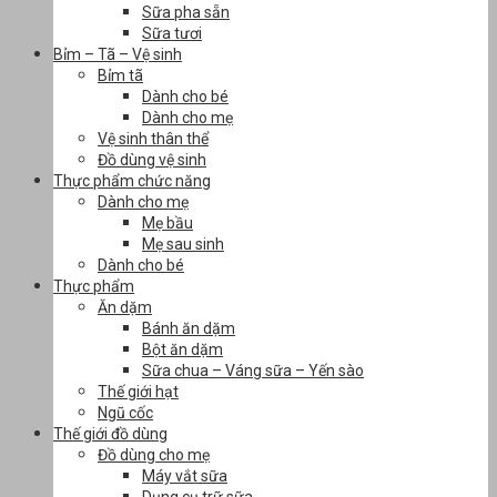
Sữa pha sẵn
Sữa tươi
Bỉm – Tã – Vệ sinh
Bỉm tã
Dành cho bé
Dành cho mẹ
Vệ sinh thân thể
Đồ dùng vệ sinh
Thực phẩm chức năng
Dành cho mẹ
Mẹ bầu
Mẹ sau sinh
Dành cho bé
Thực phẩm
Ăn dặm
Bánh ăn dặm
Bột ăn dặm
Sữa chua – Váng sữa – Yến sào
Thế giới hạt
Ngũ cốc
Thế giới đồ dùng
Đồ dùng cho mẹ
Máy vắt sữa