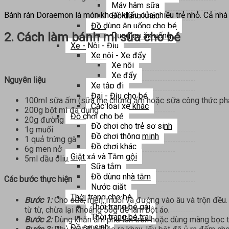
Máy hâm sữa
Bánh rán Doraemon là món khoái khẩu của nhiều trẻ nhỏ. Cả nhà 
Đồ dùng khác
Đồ dùng ăn uống cho bé
2. Cách làm bánh mì sữa cho bé
Dụng cụ ăn uống
Xe - Nôi - Địu
Xe nôi - Xe đẩy
Xe nôi
Xe đẩy
Nguyên liệu
Xe tập đi
Đai - Địu cho bé
100ml sữa ấm (sữa mẹ chưng ấm hoặc sữa công thức ph
Các loại xe khác
200g bột mì đa dụng
Đồ chơi cho bé
20g đường
Đồ chơi cho trẻ sơ sinh
1g muối
Đồ chơi thông minh
1 quả trứng gà
Đồ chơi khác
6g men nở
Giặt xả và Tắm gội
5ml dầu oliu.
Sữa tắm
Đồ dùng nhà tắm
Các bước thực hiện
Nước giặt
Thời trang cho bé
Bước 1:
Cho sữa, men, muối và đường vào âu và trộn đều. S
Thời trang bé gái
từ từ, chừa lại khoảng 50g để làm bột áo.
Thời trang bé trai
Bước 2:
Dùng khăn ẩm phủ lên trên hoặc dùng màng bọc th
Đồ sơ sinh