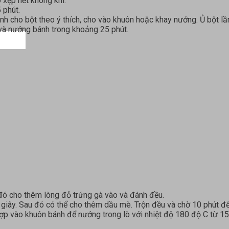
 xẹp hết không khí.
 phút.
h cho bột theo ý thích, cho vào khuôn hoặc khay nướng. Ủ bột lần
 và nướng bánh trong khoảng 25 phút.
đó cho thêm lòng đỏ trứng gà vào và đánh đều.
 giây. Sau đó có thể cho thêm dầu mè. Trộn đều và chờ 10 phút 
p vào khuôn bánh để nướng trong lò với nhiệt độ 180 độ C từ 15