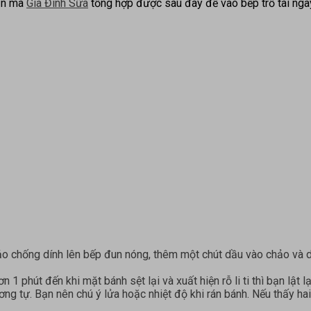
iản mà
Gia Đình Sữa
tổng hợp được sau đây để vào bếp trổ tài nga
ảo chống dính lên bếp đun nóng, thêm một chút dầu vào chảo và d
phút đến khi mặt bánh sệt lại và xuất hiện rỗ li ti thì bạn lật lạ
ng tự. Bạn nên chú ý lửa hoặc nhiệt độ khi rán bánh. Nếu thấy hai