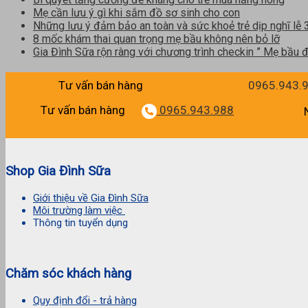
Mẹ cần lưu ý gì khi sắm đồ sơ sinh cho con
Những lưu ý đảm bảo an toàn và sức khoẻ trẻ dịp nghĩ lễ
8 mốc khám thai quan trọng mẹ bầu không nên bỏ lỡ
Gia Đình Sữa rộn ràng với chương trình checkin ” Mẹ bầu đ
Tư vấn bán hàng
0965.943.
Tư vấn bán hàng
0965.943.988
Shop Gia Đình Sữa
Giới thiệu về Gia Đình Sữa
Môi trường làm việc
Thông tin tuyển dụng
Chăm sóc khách hàng
Quy định đổi - trả hàng