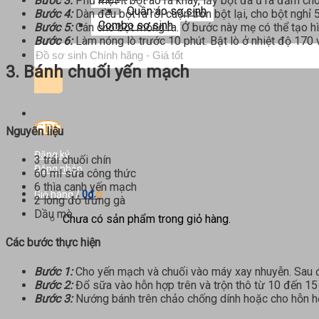
Bước 3:
Phủ một ít bột áo ra khay, lấy bột đã ủ ra đấm cho
Quần áo sơ sinh
Bước 4:
Dàn đều bột ra rồi cuộn tròn bột lại, cho bột nghỉ 5
Combo sơ sinh
Bước 5:
Cán cho bột mỏng ra. Ở bước này mẹ có thể tạo hìn
Bước 6:
Làm nóng lò trước 10 phút. Bật lò ở nhiệt độ 170
Tìm
kiếm:
3. Bánh chuối yến mạch
Nguyên liệu
Đăng ký
3 trái chuối chín
Đăng nhập
60 ml sữa công thức
6 thìa canh yến mạch
0
₫
Giỏ hàng /
0
2 lòng đỏ trứng gà
Dầu mè
Chưa có sản phẩm trong giỏ hàng.
Các bước thực hiện
Bước 1:
Cho yến mạch và chuối vào máy xay nhuyễn. Sau 
Bước 2:
Đổ sữa vào hỗn hợp trên và trộn thô từ 10 đến 15
Bước 3:
Nướng bánh trên chảo chống dính hoặc cho hỗn hợ