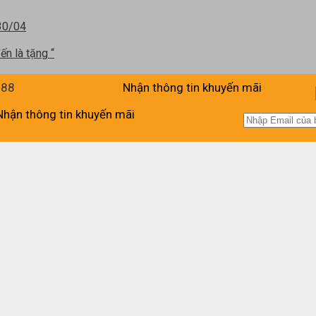
 30/04
ến là tặng “
988
Nhận thông tin khuyến mãi
Nhận thông tin khuyến mãi