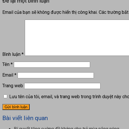
Để lại một bình luận
Email của bạn sẽ không được hiển thị công khai.
Các trường bắ
Bình luận
*
Tên
*
Email
*
Trang web
Lưu tên của tôi, email, và trang web trong trình duyệt này cho 
Bài viết liên quan
Bí quyết tăng cường đề kháng cho trẻ mùa nắng nóng