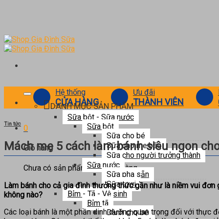
Skip
to
content
Hệ thống
Ưu đãi
CỬA HÀNG
THÀNH VIÊN
DANH MỤC SẢN PHẨM
Sữa bột - Sữa nước
Tin tức
Sữa bột
0
Sữa cho bé
Mách mẹ 5 cách làm bánh siêu ngon cho 
Sữa cho mẹ bầu
Giỏ hàng
Sữa cho người trưởng thành
Sữa nước
Chưa có sản phẩm trong giỏ hàng.
Sữa pha sẵn
Sữa tươi
Làm bánh cho cả gia đình thưởng thức gần như là niềm vui đơn gi
Bỉm - Tã - Vệ sinh
không nào?
Bỉm tã
Các loại bánh là một phần dinh dưỡng quan trọng đối với thực
Dành cho bé