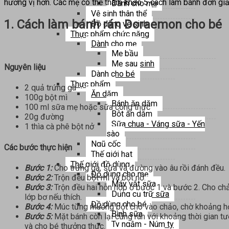
hương vị hơn. Các mẹ có thể tham khảo 5 cách làm bánh đơn g
Dành cho mẹ
Vệ sinh thân thể
1. Cách làm bánh rán Doraemon cho bé
Đồ dùng vệ sinh
Thực phẩm chức năng
Dành cho mẹ
Mẹ bầu
Mẹ sau sinh
Nguyên liệu
Dành cho bé
Thực phẩm
2 quả trứng gà
Ăn dặm
100g bột mì
Bánh ăn dặm
100 ml sữa mẹ hoặc sữa công thức
Bột ăn dặm
20g đường
Sữa chua - Váng sữa - Yến
1 thìa cà phê bột nở
sào
Ngũ cốc
Các bước thực hiện
Thế giới hạt
Thế giới đồ dùng
Bước 1:
Cho trứng gà, sữa và đường vào âu rồi đánh đều.
Đồ dùng cho mẹ
Bước 2:
Trộn đều bột mì và bột nở.
Máy vắt sữa
Bước 3:
Trộn đều hai hỗn hợp ở bước 1 và bước 2. Cho ch
Dụng cụ trữ sữa
lớp bơ nếu thích.
Đồ dùng cho bé
Bước 4:
Múc từng muỗng bột cho vào chảo, chờ khoảng hơn 1 
Bình sữa
Bước 5:
Mặt bánh còn lại cũng rán với khoảng thời gian tươ
Ty ngậm - Núm ty
và cho bé thưởng thức.