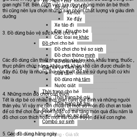
Xe - Nôi - Địu
gian nghỉ Tết. Bên cạnh việc lựa chọn những món ăn bé thích
Xe nôi - Xe đẩy
thì cũng nên lựa chọn những sản phẩm chất lượng và giàu dinh
Xe nôi
dưỡng
Xe đẩy
Xe tập đi
Đai - Địu cho bé
3. Đồ dùng bảo vệ sức khoẻ cho trẻ
Các loại xe khác
Đồ chơi cho bé
Đồ chơi cho trẻ sơ sinh
Đồ chơi thông minh
Các đồ dùng cần thiết như nước rửa tay khô, khẩu trang, thuốc ,
Đồ chơi khác
thực phẩm chức năng, khăn ướt, khăn khô cần được chuẩn bị
Giặt xả và Tắm gội
đầy đủ. Đây là những thứ cần thiết để trẻ sử dụng bất cứ khi
Sữa tắm
nào
Đồ dùng nhà tắm
Nước giặt
Thời trang cho bé
4. Những món đồ chơi con thích
Thời trang bé gái
Tết là dịp bé có nhiều thời gian cạnh gia đình và những người
Thời trang bé trai
thân yêu. Vì vậy mẹ nên chuẩn bị một số món đồ chơi an toàn
Đồ sơ sinh
để có thể chơi cùng con hoặc có thể tặng món quà đầu năm là
Quần áo sơ sinh
đồ chơi con thích hoặc một vài cuốn truyện để kể con nghe.
Combo sơ sinh
Tìm
5. Các đồ dùng hằng ngày