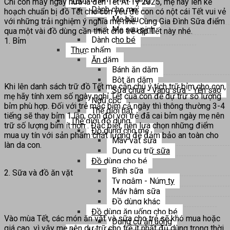
Chỉ còn mấy ngày nữa là đến Tết Ất Tỵ 2025, mẹ hãy lên kế
Dành cho mẹ
hoạch chuẩn bị đồ Tết cho con yêu để con có nột cái Tết vui vẻ
Mẹ bầu
với những trải nghiệm ý nghĩa mẹ nhé. Cùng Gia Đình Sữa điểm
Mẹ sau sinh
qua một vài đồ dùng cần thiết cho trẻ dịp Tết này nhé.
Dành cho bé
1. Bỉm
Thực phẩm
Ăn dặm
Bánh ăn dặm
Bột ăn dặm
Khi lên danh sách trữ đồ Tết mẹ cần chú ý tích trữ bỉm cho con,
Sữa chua - Váng sữa - Yến sào
mẹ hãy tính xem số ngày nghỉ Tết của con để dự trữ số lượng
Ngũ cốc
bỉm phù hợp. Đối với trẻ mặc bỉm cả ngày thì thông thường 3-4
Thế giới hạt
tiếng sẽ thay bỉm 1 lần, còn đối với trẻ đã cai bỉm ngày mẹ nên
Thế giới đồ dùng
trữ số lượng bỉm ít hơn . Đặc biệt, nên lựa chọn những điểm
Đồ dùng cho mẹ
mua uy tín với sản phẩm chất lượng để đảm bảo an toàn cho
Máy vắt sữa
làn da con.
Dụng cụ trữ sữa
Đồ dùng cho bé
Bình sữa
2. Sữa và đồ ăn vặt
Ty ngậm - Núm ty
Máy hâm sữa
Đồ dùng khác
Đồ dùng ăn uống cho bé
Vào mùa Tết, các món ăn vặt và sữa cho trẻ sẽ khó mua hoặc
Dụng cụ ăn uống
giá cao, vì vậy mẹ nên dự trữ cho trẻ ít nhất đủ dùng trong thời