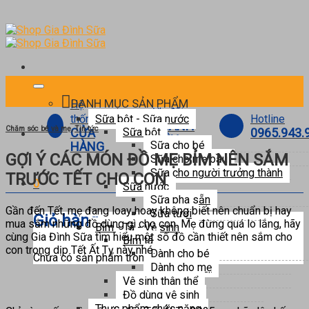
Skip
to
content
DANH MỤC SẢN PHẨM
Hệ
Ưu đãi
Hotline
thống
Sữa bột - Sữa nước
THÀNH
Chăm sóc bé và mẹ
,
Tin tức
0965.943.
CỬA
Sữa bột
VIÊN
Sữa cho bé
HÀNG
GỢI Ý CÁC MÓN ĐỒ MẸ BỈM NÊN SẮM
Sữa cho mẹ bầu
Sữa cho người trưởng thành
TRƯỚC TẾT CHO CON
0
Sữa nước
Sữa pha sẵn
Gần đến Tết, mẹ đang loay hoay không biết nên chuẩn bị hay
Sữa tươi
Giỏ hàng
mua sắm những đồ dùng gì cho con. Mẹ đừng quá lo lắng, hãy
Bỉm - Tã - Vệ sinh
cùng Gia Đình Sữa tìm hiểu một số đồ cần thiết nên sắm cho
Bỉm tã
con trong dịp Tết Ất Tỵ này nhé.
Dành cho bé
Chưa có sản phẩm trong giỏ hàng.
Dành cho mẹ
Vệ sinh thân thể
Đồ dùng vệ sinh
Thực phẩm chức năng