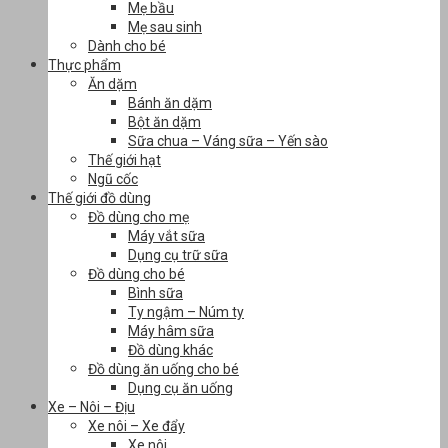
Mẹ bầu
Mẹ sau sinh
Dành cho bé
Thực phẩm
Ăn dặm
Bánh ăn dặm
Bột ăn dặm
Sữa chua – Váng sữa – Yến sào
Thế giới hạt
Ngũ cốc
Thế giới đồ dùng
Đồ dùng cho mẹ
Máy vắt sữa
Dụng cụ trữ sữa
Đồ dùng cho bé
Bình sữa
Ty ngậm – Núm ty
Máy hâm sữa
Đồ dùng khác
Đồ dùng ăn uống cho bé
Dụng cụ ăn uống
Xe – Nôi – Địu
Xe nôi – Xe đẩy
Xe nôi