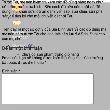
kiếm:
Trước Tết, mẹ nên kiểm tra xem các đồ dùng hằng ngày như
sữa tắm, nước rửa bình….Bên cạnh đó nên sắm một số đồ
dụng như khăn sữa, đồ ăn dặm, yến sào, sữa chua, sữa pha
sẵn để tiện lợi cho mỗi chuyến đi chơi Tết.
Trên đây, là một số gợi ý của Gia Đình Sữa về các đồ dùng mà
Đăng ký
mẹ nên sắm trước Tết cho con. Mẹ nên lưu ý để chuẩn bị cho
Đăng nhập
con mẹ nhé.
0
₫
Giỏ hàng /
0
Để lại một bình luận
Chưa có sản phẩm trong giỏ hàng.
Email của bạn sẽ không được hiển thị công khai.
Các trường
bắt buộc được đánh dấu
*
Bình luận
*