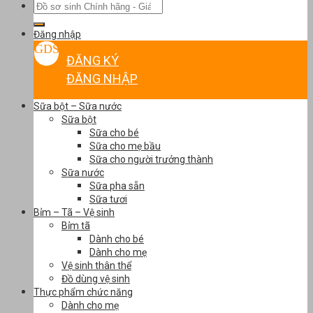
Tìm
kiếm:
Đăng nhập
ĐĂNG KÝ
ĐĂNG NHẬP
Sữa bột – Sữa nước
Sữa bột
Sữa cho bé
Sữa cho mẹ bầu
Sữa cho người trưởng thành
Sữa nước
Sữa pha sẵn
Sữa tươi
Bỉm – Tã – Vệ sinh
Bỉm tã
Dành cho bé
Dành cho mẹ
Vệ sinh thân thể
Đồ dùng vệ sinh
Thực phẩm chức năng
Dành cho mẹ