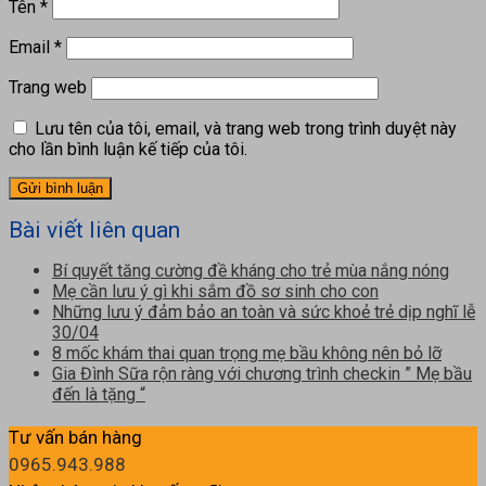
Tên
*
Email
*
Trang web
Lưu tên của tôi, email, và trang web trong trình duyệt này
cho lần bình luận kế tiếp của tôi.
Bài viết liên quan
Bí quyết tăng cường đề kháng cho trẻ mùa nắng nóng
Mẹ cần lưu ý gì khi sắm đồ sơ sinh cho con
Những lưu ý đảm bảo an toàn và sức khoẻ trẻ dịp nghĩ lễ
30/04
8 mốc khám thai quan trọng mẹ bầu không nên bỏ lỡ
Gia Đình Sữa rộn ràng với chương trình checkin ” Mẹ bầu
đến là tặng “
Tư vấn bán hàng
0965.943.988