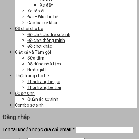
Xe đẩy
Xe tập đi
Đai – Địu cho bé
Các loại xe khác
Đồ chơi cho bé
Đồ chơi cho trẻ sơ sinh
Đồ chơi thông minh
Đồ chơi khác
Giặt xả và Tắm gội
Sữa tắm
Đồ dùng nhà tắm
Nước giặt
Thời trang cho bé
Thời trang bé gái
Thời trang bé trai
Đồ sơ sinh
Quần áo sơ sinh
Combo sơ sinh
Đăng nhập
Tên tài khoản hoặc địa chỉ email
*