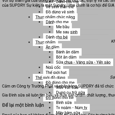
Với sự tham gia của đông đảo các Quý Đối tác, Đại lý và các Sh
Dành cho mẹ
của SUPDRY. Sự kiện ra mắt Supdry Ultra chính là cơ hội để GI
Vệ sinh thân thể
Đồ dùng vệ sinh
Thực phẩm chức năng
Dành cho mẹ
Mẹ bầu
Mẹ sau sinh
Dành cho bé
Kh
Thực phẩm
Ăn dặm
Bánh ăn dặm
Bột ăn dặm
Sữa chua - Váng sữa - Yến sào
Ngũ cốc
Thế giới hạt
Sa
Thế giới đồ dùng
Đồ dùng cho mẹ
Cảm ơn Công ty Trường Phát và nhãn hàng SUPDRY đã tổ chức sự
Máy vắt sữa
Dụng cụ trữ sữa
Gia Đình sữa sẽ luôn tìm hiểu và đưa sản phẩm chất lượng , thư
Đồ dùng cho bé
Bình sữa
Để lại một bình luận
Ty ngậm - Núm ty
Máy hâm sữa