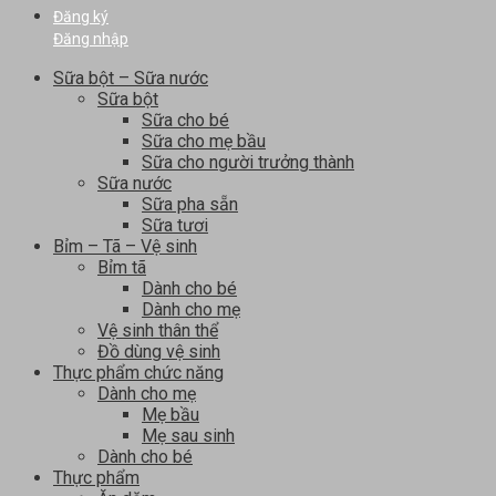
Đăng ký
Đăng nhập
Sữa bột – Sữa nước
Sữa bột
Sữa cho bé
Sữa cho mẹ bầu
Sữa cho người trưởng thành
Sữa nước
Sữa pha sẵn
Sữa tươi
Bỉm – Tã – Vệ sinh
Bỉm tã
Dành cho bé
Dành cho mẹ
Vệ sinh thân thể
Đồ dùng vệ sinh
Thực phẩm chức năng
Dành cho mẹ
Mẹ bầu
Mẹ sau sinh
Dành cho bé
Thực phẩm