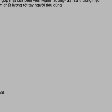
 sự góp mặt của Diễn viên Mạnh Trường- đại sứ thương hiệu
 chất lượng tới tay người tiêu dùng.
ất.