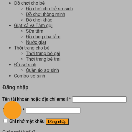
Đồ chơi cho bé
Đồ chơi cho trẻ sơ sinh
Đồ chơi thông minh
Đồ chơi khác
Giặt xả và Tắm gội
Sữa tắm
Đồ dùng nhà tắm
Nước giặt
Thời trang cho bé
Thời trang bé gái
Thời trang bé trai
Đồ sơ sinh
Quần áo sơ sinh
Combo sơ sinh
Đăng nhập
Tên tài khoản hoặc địa chỉ email
*
Mật khẩu
*
Ghi nhớ mật khẩu
Đăng nhập