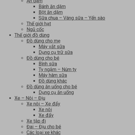
Ăn dặm
Bánh ăn dặm
Bột ăn dặm
Sữa chua – Váng sữa – Yến sào
Thế giới hạt
Ngũ cốc
Thế giới đồ dùng
Đồ dùng cho mẹ
Máy vắt sữa
Dụng cụ trữ sữa
Đồ dùng cho bé
Bình sữa
Ty ngậm – Núm ty
Máy hâm sữa
Đồ dùng khác
Đồ dùng ăn uống cho bé
Dụng cụ ăn uống
Xe – Nôi – Địu
Xe nôi – Xe đẩy
Xe nôi
Xe đẩy
Xe tập đi
Đai – Địu cho bé
Các loại xe khác