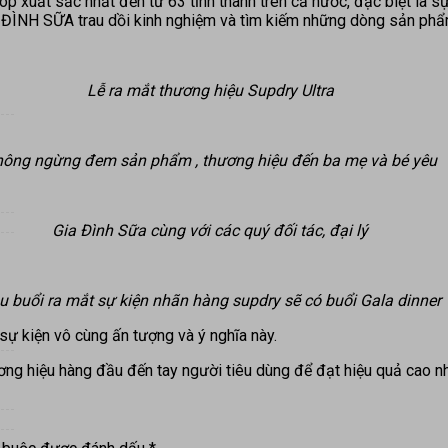
op xuất sắc nhất đến từ 63 tỉnh thành trên cả nước, đặc biệt là
A ĐÌNH SỮA trau dồi kinh nghiệm và tìm kiếm những dòng sản phẩm
Lễ ra mắt thương hiệu Supdry Ultra
ông ngừng đem sản phẩm , thương hiệu đến ba mẹ và bé yêu
Gia Đình Sữa cùng với các quý đối tác, đại lý
u buổi ra mắt sự kiện nhãn hàng supdry sẽ có buổi Gala dinner
 kiện vô cùng ấn tượng và ý nghĩa này.
ơng hiệu hàng đầu đến tay người tiêu dùng để đạt hiệu quả cao nh