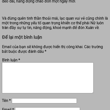
dẻo dai, năng động chào đón một ngày mới.
Và đừng quên tinh thần thoải mái, lạc quan vui vẻ cũng chính là
một trong những yếu tố quan trọng khiến cơ thể phái Nữ luôn
tràn đầy sự tự tin, năng động, khoẻ mạnh để đón Xuân về.
Để lại một bình luận
Email của bạn sẽ không được hiển thị công khai.
Các trường
bắt buộc được đánh dấu
*
Bình luận
*
Tên
*
Email
*