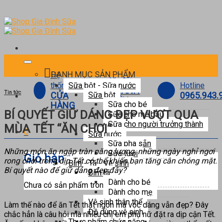
Skip
to
content
DANH MỤC SẢN PHẨM
Hệ
Ưu đãi
Hotline
thống
Sữa bột - Sữa nước
THÀNH
Tin tức
0965.943.
CỬA
Sữa bột
VIÊN
Sữa cho bé
HÀNG
BÍ QUYẾT GIỮ DÁNG ĐẸP VƯỢT QUA
Sữa cho mẹ bầu
Sữa cho người trưởng thành
MÙA TẾT “ĂN CHƠI”
0
Sữa nước
Sữa pha sẵn
Những món ăn ngập tràn năng lượng, những ngày nghỉ ngơi
Sữa tươi
Giỏ hàng
rong chơi trong dịp Tết có thể khiến bạn tăng cân chóng mặt.
Bỉm - Tã - Vệ sinh
Bí quyết nào để giữ dáng đẹp đây?
Bỉm tã
Dành cho bé
Chưa có sản phẩm trong giỏ hàng.
Dành cho mẹ
Vệ sinh thân thể
Làm thế nào để ăn Tết thật ngon mà vóc dáng vẫn đẹp? Đây
Đồ dùng vệ sinh
chắc hẳn là câu hỏi mà nhiều chị em phụ nữ đặt ra dịp cận Tết.
Thực phẩm chức năng