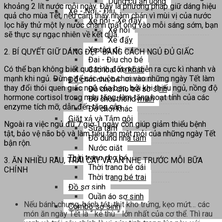
Dụng cụ ăn uống
khoảng 2 lít nước mỗi ngày. Đây là phương pháp giữ dáng hiệu
Xe - Nôi - Địu
quả cho mùa Tết, nếu cảm tháy nhàm chán vì mùi vị của nước
Xe nôi - Xe đẩy
lọc hãy thử một ly nước chanh mật ong vào mỗi sáng sớm, bạn
Xe nôi
sẽ thực sự ngạc nhiên về kết quả.
Xe đẩy
Xe tập đi
2. BÍ QUYẾT GIỮ DÁNG ĐẸP BẰNG CÁCH NGỦ ĐỦ GIẤC
Đai - Địu cho bé
Có thể bạn không biết quá trình đốt mỡ diễn ra cực kì nhanh và
Các loại xe khác
mạnh khi ngủ. Đừng để các cuộc chơi vào những ngày Tết làm
Đồ chơi cho bé
thay đổi thói quen giấc ngủ của bạn, bởi khi thiếu ngủ, nồng độ
Đồ chơi cho trẻ sơ sinh
hormone cortisol trong máu tăng, làm tăng hoạt tính của các
Đồ chơi thông minh
enzyme tích mỡ, dẫn đến tăng cân.
Đồ chơi khác
Giặt xả và Tắm gội
Ngoài ra việc ngủ đủ 7 giờ 1 ngày còn giúp giảm thiểu bệnh
Sữa tắm
tật, bảo vệ não bộ và làm tiêu tan mệt mỏi của những ngày Tết
Đồ dùng nhà tắm
bận rộn.
Nước giặt
Thời trang cho bé
3. ĂN NHIỀU RAU, TRÁI CÂY VÀ ĂN NHẸ TRƯỚC MỖI BỮA
Thời trang bé gái
CHÍNH
Thời trang bé trai
Đồ sơ sinh
Quần áo sơ sinh
Nếu bánh chưng, bánh tét, thịt kho trứng, kẹo mứt… các
Combo sơ sinh
món ăn ngày Tết là “ kẻ thù ” lớn nhất của cơ thể. Thì rau