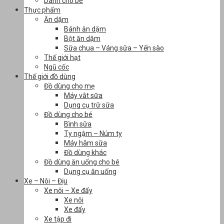
Dành cho bé
Thực phẩm
Ăn dặm
Bánh ăn dặm
Bột ăn dặm
Sữa chua – Váng sữa – Yến sào
Thế giới hạt
Ngũ cốc
Thế giới đồ dùng
Đồ dùng cho mẹ
Máy vắt sữa
Dụng cụ trữ sữa
Đồ dùng cho bé
Bình sữa
Ty ngậm – Núm ty
Máy hâm sữa
Đồ dùng khác
Đồ dùng ăn uống cho bé
Dụng cụ ăn uống
Xe – Nôi – Địu
Xe nôi – Xe đẩy
Xe nôi
Xe đẩy
Xe tập đi