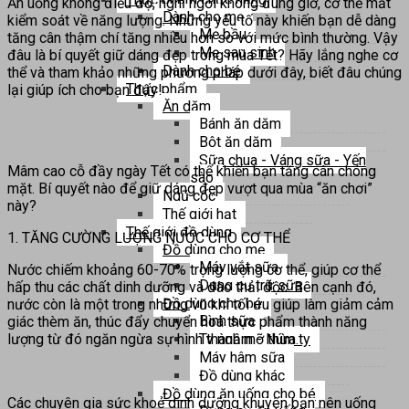
Ăn uống không điều độ, nghỉ ngơi không đúng giờ, cơ thể mất
Dành cho mẹ
kiểm soát về năng lượng. Những yếu tố này khiến bạn dễ dàng
Mẹ bầu
tăng cân thậm chí tăng nhiều hơn so với mức bình thường. Vậy
Mẹ sau sinh
đâu là bí quyết giữ dáng đẹp trong mùa Tết? Hãy lắng nghe cơ
Dành cho bé
thể và tham khảo những phương pháp dưới đây, biết đâu chúng
Thực phẩm
lại giúp ích cho bạn đấy!
Ăn dặm
Bánh ăn dặm
Bột ăn dặm
Sữa chua - Váng sữa - Yến
Mâm cao cỗ đầy ngày Tết có thể khiến bạn tăng cân chóng
sào
mặt. Bí quyết nào để giữ dáng đẹp vượt qua mùa “ăn chơi”
Ngũ cốc
này?
Thế giới hạt
Thế giới đồ dùng
1. TĂNG CƯỜNG LƯỢNG NƯỚC CHO CƠ THỂ
Đồ dùng cho mẹ
Máy vắt sữa
Nước chiếm khoảng 60-70% trọng lượng cơ thể, giúp cơ thể
Dụng cụ trữ sữa
hấp thu các chất dinh dưỡng và đào thải độc. Bên cạnh đó,
Đồ dùng cho bé
nước còn là một trong những vũ khí tối ưu giúp làm giảm cảm
Bình sữa
giác thèm ăn, thúc đẩy chuyển hoá thực phẩm thành năng
lượng từ đó ngăn ngừa sự hình thành mỡ thừa.
Ty ngậm - Núm ty
Máy hâm sữa
Đồ dùng khác
Đồ dùng ăn uống cho bé
Các chuyên gia sức khoẻ dinh dưỡng khuyên bạn nên uống