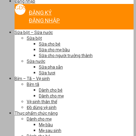
Đăng nhập
ĐĂNG KÝ
ĐĂNG NHẬP
Sữa bột – Sữa nước
Sữa bột
Sữa cho bé
Sữa cho mẹ bầu
Sữa cho người trưởng thành
Sữa nước
Sữa pha sẵn
Sữa tươi
Bỉm – Tã – Vệ sinh
Bỉm tã
Dành cho bé
Dành cho mẹ
Vệ sinh thân thể
Đồ dùng vệ sinh
Thực phẩm chức năng
Dành cho mẹ
Mẹ bầu
Mẹ sau sinh