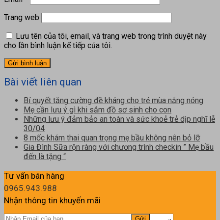
Trang web
Lưu tên của tôi, email, và trang web trong trình duyệt này
cho lần bình luận kế tiếp của tôi.
Bài viết liên quan
Bí quyết tăng cường đề kháng cho trẻ mùa nắng nóng
Mẹ cần lưu ý gì khi sắm đồ sơ sinh cho con
Những lưu ý đảm bảo an toàn và sức khoẻ trẻ dịp nghĩ lễ
30/04
8 mốc khám thai quan trọng mẹ bầu không nên bỏ lỡ
Gia Đình Sữa rộn ràng với chương trình checkin ” Mẹ bầu
đến là tặng “
Tư vấn bán hàng
0965.943.988
Nhận thông tin khuyến mãi