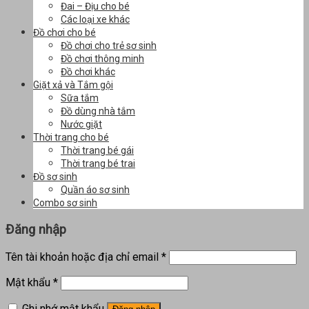
Đai – Địu cho bé
Các loại xe khác
Đồ chơi cho bé
Đồ chơi cho trẻ sơ sinh
Đồ chơi thông minh
Đồ chơi khác
Giặt xả và Tắm gội
Sữa tắm
Đồ dùng nhà tắm
Nước giặt
Thời trang cho bé
Thời trang bé gái
Thời trang bé trai
Đồ sơ sinh
Quần áo sơ sinh
Combo sơ sinh
Đăng nhập
Tên tài khoản hoặc địa chỉ email
*
Mật khẩu
*
Ghi nhớ mật khẩu