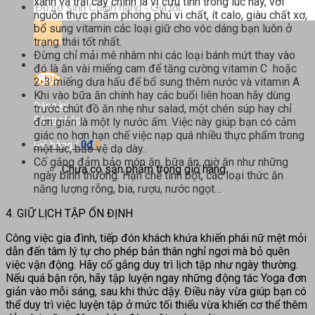
xanh và trái cây chính là vị cứu tinh trong lúc này, với
Tìm
nguồn thực phẩm phong phú vi chất, ít calo, giàu chất xơ,
kiếm:
bổ sung vitamin các loại giữ cho vóc dáng bạn luôn ở
trạng thái tốt nhất.
Đừng chỉ mải mê nhâm nhi các loại bánh mứt thay vào
đó là ăn vài miếng cam để tăng cường vitamin C hoặc
2-3 miếng dưa hấu để bổ sung thêm nước và vitamin A
Khi vào bữa ăn chính hay các buổi liên hoan hãy dùng
Đăng ký
trước chút đồ ăn nhẹ như salad, một chén súp hay chỉ
Đăng nhập
đơn giản là một ly nước ấm. Việc này giúp bạn có cảm
giác no hơn hạn chế việc nạp quá nhiều thực phẩm trong
0
₫
Giỏ hàng /
0
một lúc, bảo vệ dạ dày..
Cố gắng đảm bảo món ăn, bữa ăn, giờ ăn như những
Chưa có sản phẩm trong giỏ hàng.
ngày bình thường. Hạn chế tinh bột, các loại thức ăn
năng lượng rỗng, bia, rượu, nước ngọt…
4. GIỮ LỊCH TẬP ỔN ĐỊNH
Công việc gia đình, tiếp đón khách khứa khiến phái nữ mệt mỏi
dẫn đến tâm lý tự cho phép bản thân nghỉ ngơi mà bỏ quên
việc vận động. Hãy cố gắng duy trì lịch tập như ngày thường.
Nếu quá bận rộn, hãy tập luyện ngay những động tác Yoga đơn
giản vào mỗi sáng, sau khi thức dậy. Điều này vừa giúp bạn có
thể duy trì việc luyện tập ở mức tối thiểu vừa khiến cơ thể thêm