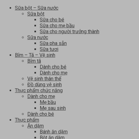
Sữa bột – Sữa nước
Sữa bột
Sữa cho bé
Sữa cho mẹ bầu
Sữa cho người trưởng thành
Sữa nước
Sữa pha sẵn
Sữa tươi
Bỉm – Tã – Vệ sinh
Bỉm tã
Dành cho bé
Dành cho mẹ
Vệ sinh thân thể
Đồ dùng vệ sinh
Thực phẩm chức năng
Dành cho mẹ
Mẹ bầu
Mẹ sau sinh
Dành cho bé
Thực phẩm
Ăn dặm
Bánh ăn dặm
Bột ăn dặm