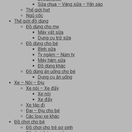
Sữa chua – Váng sữa – Yến sào
Thế giới hạt
Ngũ cốc
Thế giới đồ dùng
Đồ dùng cho mẹ
Máy vắt sữa
Dụng cụ trữ sữa
Đồ dùng cho bé
Bình sữa
Ty ngậm – Núm ty
Máy hâm sữa
Đồ dùng khác
Đồ dùng ăn uống cho bé
Dụng cụ ăn uống
Xe – Nôi – Địu
Xe nôi – Xe đẩy
Xe nôi
Xe đẩy
Xe tập đi
Đai – Địu cho bé
Các loại xe khác
Đồ chơi cho bé
Đồ chơi cho trẻ sơ sinh