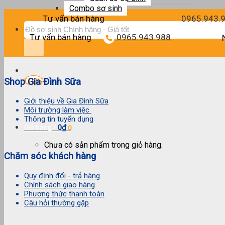
Combo sơ sinh
Tư vấn bán hàng
0965.943.
Tìm
kiếm:
Tư vấn bán hàng
0965.943.988
Shop Gia Đình Sữa
Đăng ký
Giới thiệu về Gia Đình Sữa
Đăng nhập
Môi trường làm việc
Thông tin tuyển dụng
0
₫
Giỏ hàng /
0
Chưa có sản phẩm trong giỏ hàng.
Chăm sóc khách hàng
Quy định đổi - trả hàng
Chính sách giao hàng
Phương thức thanh toán
Câu hỏi thường gặp