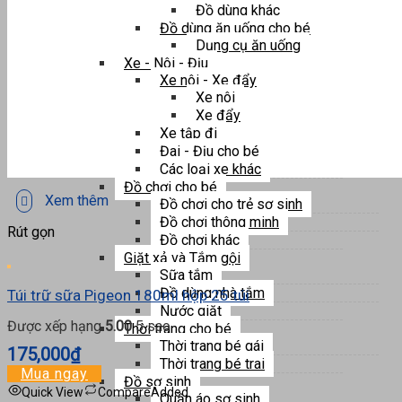
Đồ dùng khác
Đồ dùng ăn uống cho bé
Dụng cụ ăn uống
Xe - Nôi - Địu
Xe nôi - Xe đẩy
Xe nôi
Xe đẩy
Xe tập đi
Đai - Địu cho bé
Các loại xe khác
Đồ chơi cho bé
Xem thêm
Đồ chơi cho trẻ sơ sinh
Đồ chơi thông minh
Rút gọn
Đồ chơi khác
Giặt xả và Tắm gội
Sữa tắm
Đồ dùng nhà tắm
Túi trữ sữa Pigeon 180ml hộp 25 túi
Nước giặt
Được xếp hạng
5.00
5 sao
Thời trang cho bé
Thời trang bé gái
175,000
₫
Thời trang bé trai
Mua ngay
Đồ sơ sinh
Quick View
Compare
Added
Quần áo sơ sinh