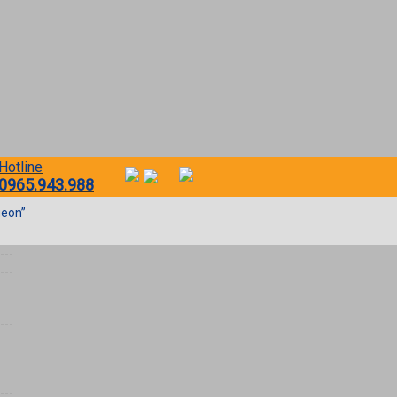
Hotline
0965.943.988
geon”