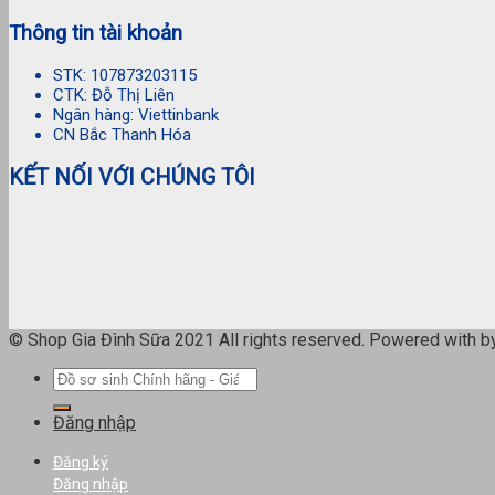
Thông tin tài khoản
STK: 107873203115
CTK: Đỗ Thị Liên
Ngân hàng: Viettinbank
CN Bắc Thanh Hóa
KẾT NỐI VỚI CHÚNG TÔI
© Shop Gia Đình Sữa 2021 All rights reserved. Powered with 
Tìm
kiếm:
Đăng nhập
Đăng ký
Đăng nhập