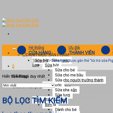
Skip
to
content
Hệ thống
Ưu đãi
CỬA HÀNG
THÀNH VIÊN
DANH MỤC SẢN PHẨM
Sữa bột - Sữa nước
Trang chủ
/
Sản phẩm được gắn thẻ “túi trữ sữa Pi
Lọc
Sữa bột
0
Sữa cho bé
Trang chủ
/
Sản phẩm được gắn thẻ “túi trữ sữa Pigeon”
Sữa cho mẹ bầu
Hiển thị kết quả duy nhất
Giỏ hàng
Lọc
Sữa cho người trưởng thành
Sữa nước
Chưa có sản phẩm trong giỏ hàng.
Sữa pha sẵn
Sữa tươi
BỘ LỌC TÌM KIẾM
Bỉm - Tã - Vệ sinh
Bỉm tã
Dành cho bé