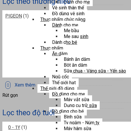
Lọc theo thương hiệu
Dành cho mẹ
Vệ sinh thân thể
Đồ dùng vệ sinh
PIGEON
(1)
Thực phẩm chức năng
Dành cho mẹ
Mẹ bầu
Mẹ sau sinh
Dành cho bé
Thực phẩm
Ăn dặm
Bánh ăn dặm
Bột ăn dặm
Sữa chua - Váng sữa - Yến sào
Ngũ cốc
Thế giới hạt
Xem thêm
Thế giới đồ dùng
Đồ dùng cho mẹ
Rút gọn
Máy vắt sữa
Dụng cụ trữ sữa
Lọc theo độ tuổi
Đồ dùng cho bé
Bình sữa
Ty ngậm - Núm ty
0 - 1Y
(1)
Máy hâm sữa