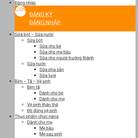
Đăng nhập
ĐĂNG KÝ
ĐĂNG NHẬP
Sữa bột – Sữa nước
Sữa bột
Sữa cho bé
Sữa cho mẹ bầu
Sữa cho người trưởng thành
Sữa nước
Sữa pha sẵn
Sữa tươi
Bỉm – Tã – Vệ sinh
Bỉm tã
Dành cho bé
Dành cho mẹ
Vệ sinh thân thể
Đồ dùng vệ sinh
Thực phẩm chức năng
Dành cho mẹ
Mẹ bầu
Mẹ sau sinh