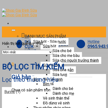
Skip
to
content
DANH MỤC SẢN PHẨM
Hệ
Ưu đãi
Hotline
thống
Sữa bột - Sữa nước
Hiển thị kết quả duy nhất
THÀNH
0965.943.
CỬA
Sữa bột
VIÊN
Sữa cho bé
HÀNG
Sữa cho mẹ bầu
Sữa cho người trưởng thành
0
BỘ LỌC TÌM KIẾM
Sữa nước
Sữa pha sẵn
Sữa tươi
Giỏ hàng
Lọc theo thương hiệu
Bỉm - Tã - Vệ sinh
Bỉm tã
Dành cho bé
Chưa có sản phẩm trong giỏ hàng.
Burine
(1)
Dành cho mẹ
Vệ sinh thân thể
Đồ dùng vệ sinh
Thực phẩm chức năng