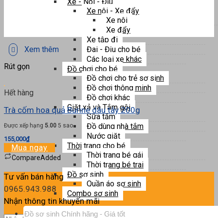
Xe - Nôi - Địu
Xe nôi - Xe đẩy
Xe nôi
Xe đẩy
Xe tập đi
Xem thêm
Đai - Địu cho bé
Các loại xe khác
Rút gọn
Đồ chơi cho bé
Đồ chơi cho trẻ sơ sinh
Đồ chơi thông minh
Hết hàng
Đồ chơi khác
Giặt xả và Tắm gội
Trà cốm hoa quả Burine dâu tây 200g
Sữa tắm
Đồ dùng nhà tắm
Được xếp hạng
5.00
5 sao
Nước giặt
155,000
₫
Thời trang cho bé
Mua ngay
Thời trang bé gái
Compare
Added
Thời trang bé trai
Đồ sơ sinh
Tư vấn bán hàng
Quần áo sơ sinh
0965.943.988
Combo sơ sinh
Nhận thông tin khuyến mãi
Tìm