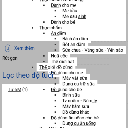
Dành cho mẹ
Mẹ bầu
Mẹ sau sinh
Dành cho bé
Thực phẩm
Ăn dặm
Bánh ăn dặm
Bột ăn dặm
Xem thêm
Sữa chua - Váng sữa - Yến sào
Ngũ cốc
Rút gọn
Thế giới hạt
Thế giới đồ dùng
Đồ dùng cho mẹ
Lọc theo độ tuổi
Máy vắt sữa
Dụng cụ trữ sữa
Từ 6M
(1)
Đồ dùng cho bé
Bình sữa
Ty ngậm - Núm ty
Máy hâm sữa
Đồ dùng khác
Đồ dùng ăn uống cho bé
Dụng cụ ăn uống