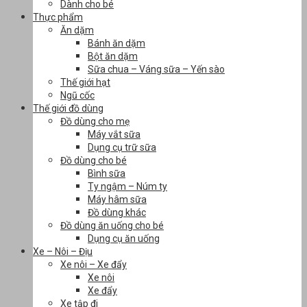
Dành cho bé
Thực phẩm
Ăn dặm
Bánh ăn dặm
Bột ăn dặm
Sữa chua – Váng sữa – Yến sào
Thế giới hạt
Ngũ cốc
Thế giới đồ dùng
Đồ dùng cho mẹ
Máy vắt sữa
Dụng cụ trữ sữa
Đồ dùng cho bé
Bình sữa
Ty ngậm – Núm ty
Máy hâm sữa
Đồ dùng khác
Đồ dùng ăn uống cho bé
Dụng cụ ăn uống
Xe – Nôi – Địu
Xe nôi – Xe đẩy
Xe nôi
Xe đẩy
Xe tập đi