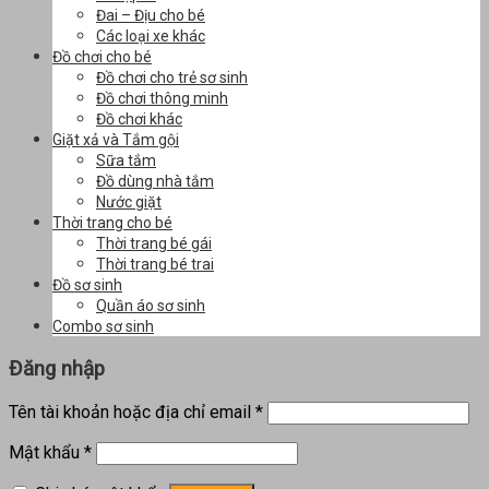
Đai – Địu cho bé
Các loại xe khác
Đồ chơi cho bé
Đồ chơi cho trẻ sơ sinh
Đồ chơi thông minh
Đồ chơi khác
Giặt xả và Tắm gội
Sữa tắm
Đồ dùng nhà tắm
Nước giặt
Thời trang cho bé
Thời trang bé gái
Thời trang bé trai
Đồ sơ sinh
Quần áo sơ sinh
Combo sơ sinh
Đăng nhập
Tên tài khoản hoặc địa chỉ email
*
Mật khẩu
*