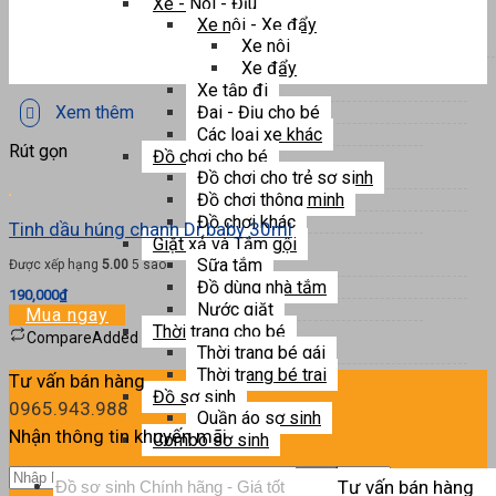
Xe - Nôi - Địu
Xe nôi - Xe đẩy
Xe nôi
Xe đẩy
Xe tập đi
Xem thêm
Đai - Địu cho bé
Các loại xe khác
Rút gọn
Đồ chơi cho bé
Đồ chơi cho trẻ sơ sinh
Đồ chơi thông minh
Đồ chơi khác
Tinh dầu húng chanh Dr.baby 30ml
Giặt xả và Tắm gội
Sữa tắm
Được xếp hạng
5.00
5 sao
Đồ dùng nhà tắm
190,000
₫
Nước giặt
Mua ngay
Thời trang cho bé
Compare
Added
Thời trang bé gái
Thời trang bé trai
Tư vấn bán hàng
Đồ sơ sinh
0965.943.988
Quần áo sơ sinh
Nhận thông tin khuyến mãi
Combo sơ sinh
Tìm
Tư vấn bán hàng