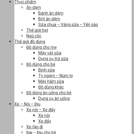
Thực phẩm
Ăn dặm
Bánh ăn dặm
Bột ăn dặm
Sữa chua – Váng sữa – Yến sào
Thế giới hạt
Ngũ cốc
Thế giới đồ dùng
Đồ dùng cho mẹ
Máy vắt sữa
Dụng cụ trữ sữa
Đồ dùng cho bé
Bình sữa
Ty ngậm – Núm ty
Máy hâm sữa
Đồ dùng khác
Đồ dùng ăn uống cho bé
Dụng cụ ăn uống
Xe – Nôi – Địu
Xe nôi – Xe đẩy
Xe nôi
Xe đẩy
Xe tập đi
Đai – Địu cho bé