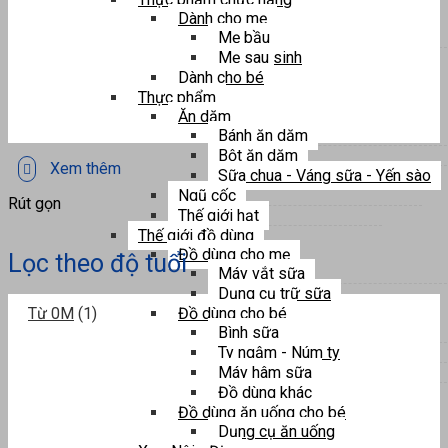
Dành cho mẹ
Mẹ bầu
Mẹ sau sinh
Dành cho bé
Thực phẩm
Ăn dặm
Bánh ăn dặm
Bột ăn dặm
Xem thêm
Sữa chua - Váng sữa - Yến sào
Ngũ cốc
Rút gọn
Thế giới hạt
Thế giới đồ dùng
Đồ dùng cho mẹ
Lọc theo độ tuổi
Máy vắt sữa
Dụng cụ trữ sữa
Từ 0M
(1)
Đồ dùng cho bé
Bình sữa
Ty ngậm - Núm ty
Máy hâm sữa
Đồ dùng khác
Đồ dùng ăn uống cho bé
Dụng cụ ăn uống