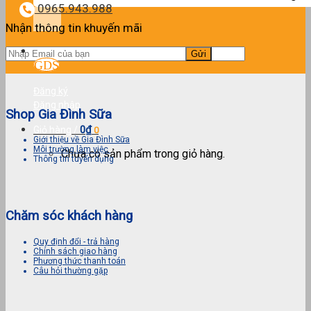
kiếm:
0965.943.988
Nhận thông tin khuyến mãi
Đăng ký
Đăng nhập
Shop Gia Đình Sữa
0
₫
Giỏ hàng /
0
Giới thiệu về Gia Đình Sữa
Môi trường làm việc
Chưa có sản phẩm trong giỏ hàng.
Thông tin tuyển dụng
Chăm sóc khách hàng
Quy định đổi - trả hàng
Chính sách giao hàng
Phương thức thanh toán
Câu hỏi thường gặp