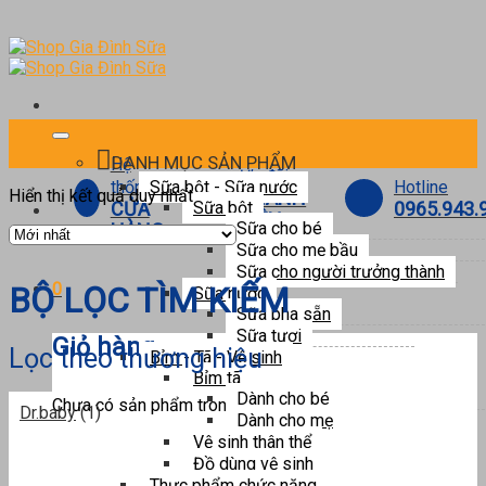
Skip
to
content
DANH MỤC SẢN PHẨM
Hệ
Ưu đãi
Hotline
thống
Sữa bột - Sữa nước
Hiển thị kết quả duy nhất
THÀNH
0965.943.
CỬA
Sữa bột
VIÊN
Sữa cho bé
HÀNG
Sữa cho mẹ bầu
Sữa cho người trưởng thành
0
BỘ LỌC TÌM KIẾM
Sữa nước
Sữa pha sẵn
Sữa tươi
Giỏ hàng
Lọc theo thương hiệu
Bỉm - Tã - Vệ sinh
Bỉm tã
Dành cho bé
Chưa có sản phẩm trong giỏ hàng.
Dr.baby
(1)
Dành cho mẹ
Vệ sinh thân thể
Đồ dùng vệ sinh
Thực phẩm chức năng