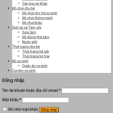
Các loại xe khác
Đồ chơi cho bé
Đồ chơi cho trẻ sơ sinh
Đồ chơi thông minh
Đồ chơi khác
Giặt xả và Tắm gội
Sữa tắm
Đồ dùng nhà tắm
Nước giặt
Thời trang cho bé
Thời trang bé gái
Thời trang bé trai
Đồ sơ sinh
Quần áo sơ sinh
Combo sơ sinh
Đăng nhập
Tên tài khoản hoặc địa chỉ email
*
Mật khẩu
*
Ghi nhớ mật khẩu
Đăng nhập