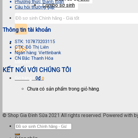
Phương thức thanh toán
Combo sơ sinh
Câu hỏi thường gặp
Tìm
kiếm:
Thông tin tài khoản
STK: 107873203115
CTK: Đỗ Thị Liên
Ngân hàng: Viettinbank
CN Bắc Thanh Hóa
Đăng ký
Đăng nhập
KẾT NỐI VỚI CHÚNG TÔI
0
₫
Giỏ hàng /
0
Chưa có sản phẩm trong giỏ hàng.
© Shop Gia Đình Sữa 2021 All rights reserved. Powered with 
Tìm
kiếm: