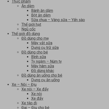
Thực phẩm
Ăn dặm
Bánh ăn dặm
Bột ăn dặm
Sữa chua – Váng sữa – Yến sào
Thế giới hạt
Ngũ cốc
Thế giới đồ dùng
Đồ dùng cho mẹ
Máy vắt sữa
Dụng cụ trữ sữa
Đồ dùng cho bé
Bình sữa
Ty ngậm – Núm ty
Máy hâm sữa
Đồ dùng khác
Đồ dùng ăn uống cho bé
Dụng cụ ăn uống
Xe – Nôi – Địu
Xe nôi – Xe đẩy
Xe nôi
Xe đẩy
Xe tập đi
Đai – Địu cho bé