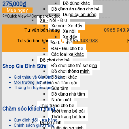
275,000
₫
Đồ dùng khác
Đồ dùng ăn uống cho bé
Mua ngay
Dụng cụ ăn uống
Quick View
Compare
Added
Xe - Nôi - Địu
Xe nôi - Xe đẩy
Tư vấn bán hàng
0965.943.
Xe nôi
Xe đẩy
Tư vấn bán hàng
0965.943.988
Xe tập đi
Đai - Địu cho bé
Các loại xe khác
Đồ chơi cho bé
Đồ chơi cho trẻ sơ sinh
Shop Gia Đình Sữa
Đồ chơi thông minh
Đồ chơi khác
Giới thiệu về Gia Đình Sữa
Môi trường làm việc
Giặt xả và Tắm gội
Thông tin tuyển dụng
Sữa tắm
Đồ dùng nhà tắm
Nước giặt
Thời trang cho bé
Chăm sóc khách hàng
Thời trang bé gái
Thời trang bé trai
Quy định đổi - trả hàng
Đồ sơ sinh
Chính sách giao hàng
Quần áo sơ sinh