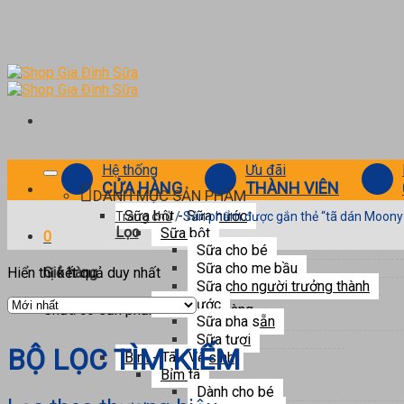
Skip
to
content
Hệ thống
Ưu đãi
CỬA HÀNG
THÀNH VIÊN
DANH MỤC SẢN PHẨM
Sữa bột - Sữa nước
Trang chủ
/
Sản phẩm được gắn thẻ “tã dán Moony 
Lọc
Sữa bột
0
Sữa cho bé
Trang chủ
/
Sản phẩm được gắn thẻ “tã dán Moony size S”
Sữa cho mẹ bầu
Hiển thị kết quả duy nhất
Giỏ hàng
Lọc
Sữa cho người trưởng thành
Sữa nước
Chưa có sản phẩm trong giỏ hàng.
Sữa pha sẵn
Sữa tươi
BỘ LỌC TÌM KIẾM
Bỉm - Tã - Vệ sinh
Bỉm tã
Dành cho bé