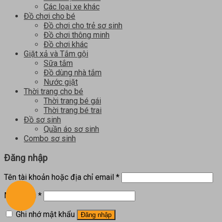
Các loại xe khác
Đồ chơi cho bé
Đồ chơi cho trẻ sơ sinh
Đồ chơi thông minh
Đồ chơi khác
Giặt xả và Tắm gội
Sữa tắm
Đồ dùng nhà tắm
Nước giặt
Thời trang cho bé
Thời trang bé gái
Thời trang bé trai
Đồ sơ sinh
Quần áo sơ sinh
Combo sơ sinh
Đăng nhập
Tên tài khoản hoặc địa chỉ email
*
Mật khẩu
*
Ghi nhớ mật khẩu
Đăng nhập