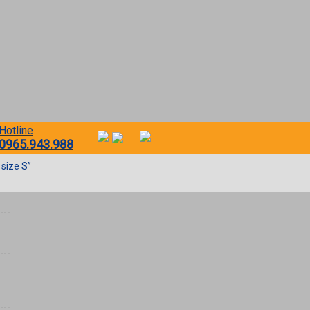
Hotline
0965.943.988
size S”