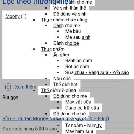
Lọc theo thương hiệu
Dành cho mẹ
Vệ sinh thân thể
Đồ dùng vệ sinh
Moony
(1)
Thực phẩm chức năng
Dành cho mẹ
Mẹ bầu
Mẹ sau sinh
Dành cho bé
Thực phẩm
Ăn dặm
Bánh ăn dặm
Bột ăn dặm
Sữa chua - Váng sữa - Yến sào
Ngũ cốc
Thế giới hạt
Xem thêm
Thế giới đồ dùng
Đồ dùng cho mẹ
Rút gọn
Máy vắt sữa
Dụng cụ trữ sữa
Đồ dùng cho bé
Bỉm – Tã dán Moony Natural size S58 (4 – 8 kg)
Bình sữa
Ty ngậm - Núm ty
Được xếp hạng
5.00
5 sao
Máy hâm sữa