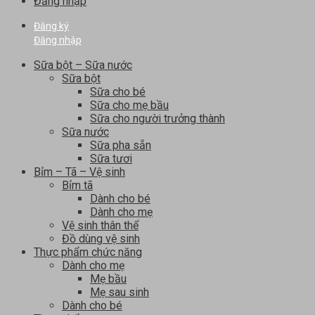
Đăng nhập
Đăng ký
Đăng nhập
Sữa bột – Sữa nước
Sữa bột
Sữa cho bé
Sữa cho mẹ bầu
Sữa cho người trưởng thành
Sữa nước
Sữa pha sẵn
Sữa tươi
Bỉm – Tã – Vệ sinh
Bỉm tã
Dành cho bé
Dành cho mẹ
Vệ sinh thân thể
Đồ dùng vệ sinh
Thực phẩm chức năng
Dành cho mẹ
Mẹ bầu
Mẹ sau sinh
Dành cho bé