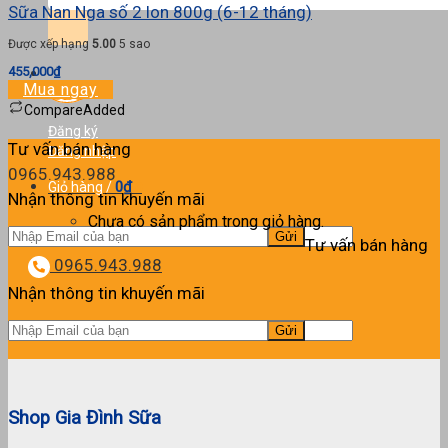
kiếm:
Sữa Nan Nga số 2 lon 800g (6-12 tháng)
Được xếp hạng
5.00
5 sao
455,000
₫
Mua ngay
Compare
Added
Đăng ký
Tư vấn bán hàng
Đăng nhập
0965.943.988
0
₫
Giỏ hàng /
0
Nhận thông tin khuyến mãi
Chưa có sản phẩm trong giỏ hàng.
Tư vấn bán hàng
0965.943.988
Nhận thông tin khuyến mãi
Shop Gia Đình Sữa