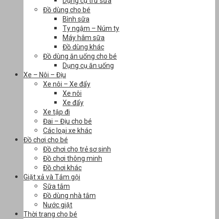
Dụng cụ trữ sữa
Đồ dùng cho bé
Bình sữa
Ty ngậm – Núm ty
Máy hâm sữa
Đồ dùng khác
Đồ dùng ăn uống cho bé
Dụng cụ ăn uống
Xe – Nôi – Địu
Xe nôi – Xe đẩy
Xe nôi
Xe đẩy
Xe tập đi
Đai – Địu cho bé
Các loại xe khác
Đồ chơi cho bé
Đồ chơi cho trẻ sơ sinh
Đồ chơi thông minh
Đồ chơi khác
Giặt xả và Tắm gội
Sữa tắm
Đồ dùng nhà tắm
Nước giặt
Thời trang cho bé