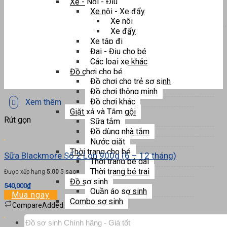
Xe - Nôi - Địu
Xe nôi - Xe đẩy
Xe nôi
Xe đẩy
Xe tập đi
Đai - Địu cho bé
Các loại xe khác
Đồ chơi cho bé
Đồ chơi cho trẻ sơ sinh
Đồ chơi thông minh
Đồ chơi khác
Xem thêm
Giặt xả và Tắm gội
Rút gọn
Sữa tắm
Đồ dùng nhà tắm
Nước giặt
Thời trang cho bé
Sữa Blackmore Số 2 Lon 900g (6 – 12 tháng)
Thời trang bé gái
Thời trang bé trai
Được xếp hạng
5.00
5 sao
Đồ sơ sinh
540,000
₫
Quần áo sơ sinh
Mua ngay
Combo sơ sinh
Compare
Added
Tìm