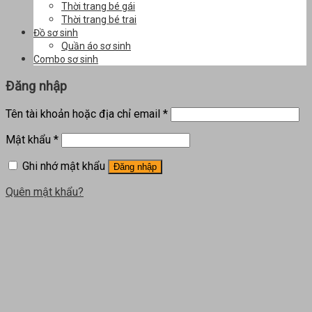
Thời trang bé gái
Thời trang bé trai
Đồ sơ sinh
Quần áo sơ sinh
Combo sơ sinh
Đăng nhập
Tên tài khoản hoặc địa chỉ email
*
Mật khẩu
*
Ghi nhớ mật khẩu
Đăng nhập
Quên mật khẩu?