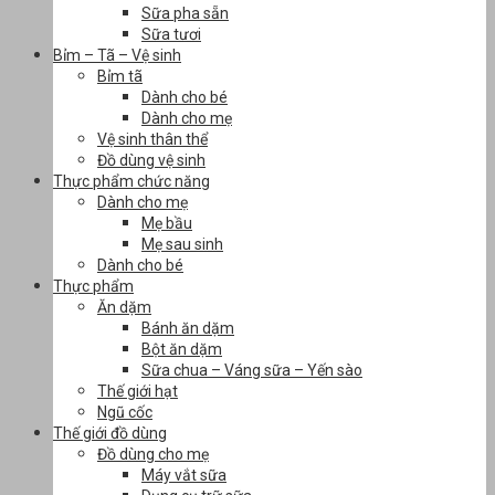
Sữa pha sẵn
Sữa tươi
Bỉm – Tã – Vệ sinh
Bỉm tã
Dành cho bé
Dành cho mẹ
Vệ sinh thân thể
Đồ dùng vệ sinh
Thực phẩm chức năng
Dành cho mẹ
Mẹ bầu
Mẹ sau sinh
Dành cho bé
Thực phẩm
Ăn dặm
Bánh ăn dặm
Bột ăn dặm
Sữa chua – Váng sữa – Yến sào
Thế giới hạt
Ngũ cốc
Thế giới đồ dùng
Đồ dùng cho mẹ
Máy vắt sữa