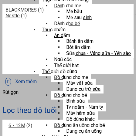
Dành cho mẹ
BLACKMORES
(1)
Mẹ bầu
Nestlé
(1)
Mẹ sau sinh
Dành cho bé
Thực phẩm
Ăn dặm
Bánh ăn dặm
Bột ăn dặm
Sữa chua - Váng sữa - Yến sào
Ngũ cốc
Thế giới hạt
Thế giới đồ dùng
Đồ dùng cho mẹ
Xem thêm
Máy vắt sữa
Dụng cụ trữ sữa
Rút gọn
Đồ dùng cho bé
Bình sữa
Ty ngậm - Núm ty
Lọc theo độ tuổi
Máy hâm sữa
Đồ dùng khác
Đồ dùng ăn uống cho bé
6 - 12M
(2)
Dụng cụ ăn uống