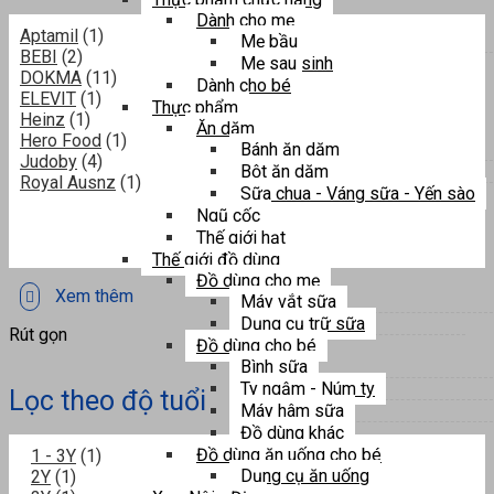
Dành cho mẹ
Aptamil
(1)
Mẹ bầu
BEBI
(2)
Mẹ sau sinh
DOKMA
(11)
Dành cho bé
ELEVIT
(1)
Thực phẩm
Heinz
(1)
Ăn dặm
Hero Food
(1)
Bánh ăn dặm
Judoby
(4)
Bột ăn dặm
Royal Ausnz
(1)
Sữa chua - Váng sữa - Yến sào
Ngũ cốc
Thế giới hạt
Thế giới đồ dùng
Đồ dùng cho mẹ
Xem thêm
Máy vắt sữa
Dụng cụ trữ sữa
Rút gọn
Đồ dùng cho bé
Bình sữa
Ty ngậm - Núm ty
Lọc theo độ tuổi
Máy hâm sữa
Đồ dùng khác
Đồ dùng ăn uống cho bé
1 - 3Y
(1)
Dụng cụ ăn uống
2Y
(1)