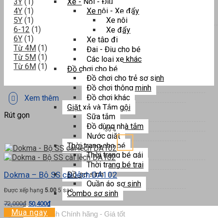
3Y
(1)
Xe - Nôi - Địu
4Y
(1)
Xe nôi - Xe đẩy
5Y
(1)
Xe nôi
6-12
(1)
Xe đẩy
6Y
(1)
Xe tập đi
Từ 4M
(1)
Đai - Địu cho bé
Từ 5M
(1)
Các loại xe khác
Từ 6M
(1)
Đồ chơi cho bé
Đồ chơi cho trẻ sơ sinh
Đồ chơi thông minh
Đồ chơi khác
Xem thêm
Giặt xả và Tắm gội
Rút gọn
Sữa tắm
Đồ dùng nhà tắm
-30%
Nước giặt
Thời trang cho bé
Thời trang bé gái
Thời trang bé trai
Dokma – Bộ SS cài lệch DA102
Đồ sơ sinh
Quần áo sơ sinh
Được xếp hạng
5.00
5 sao
Combo sơ sinh
Giá
Giá
72,000
₫
50,400
₫
Tìm
gốc
hiện
Mua ngay