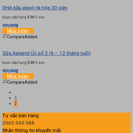
83,000₫.
DHA bầu elevit nk hộp 30 viên
Được xếp hạng
5.00
5 sao
330,000
₫
Mua ngay
Compare
Added
Sữa Aptamil Úc số 2 (6 – 12 tháng tuổi)
Được xếp hạng
5.00
5 sao
920,000
₫
Mua ngay
Compare
Added
1
2
Tư vấn bán hàng
0965.943.988
Nhận thông tin khuyến mãi