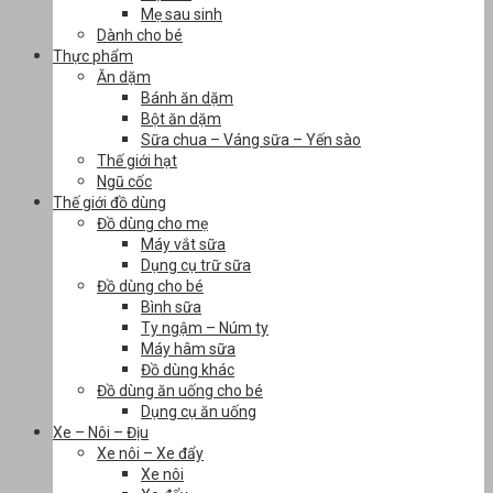
Mẹ sau sinh
Dành cho bé
Thực phẩm
Ăn dặm
Bánh ăn dặm
Bột ăn dặm
Sữa chua – Váng sữa – Yến sào
Thế giới hạt
Ngũ cốc
Thế giới đồ dùng
Đồ dùng cho mẹ
Máy vắt sữa
Dụng cụ trữ sữa
Đồ dùng cho bé
Bình sữa
Ty ngậm – Núm ty
Máy hâm sữa
Đồ dùng khác
Đồ dùng ăn uống cho bé
Dụng cụ ăn uống
Xe – Nôi – Địu
Xe nôi – Xe đẩy
Xe nôi