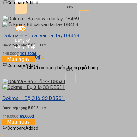
kiếm:
là:
tại
Compare
Added
72,000₫.
là:
-30%
50,400₫.
Dokma – Bộ cài vai dài tay DB469
Đăng ký
Được xếp hạng
5.00
5 sao
Đăng nhập
Giá
Giá
145,000
₫
101,500
₫
0
₫
Giỏ hàng /
0
gốc
hiện
Mua ngay
là:
tại
Compare
Added
Chưa có sản phẩm trong giỏ hàng.
145,000₫.
là:
-30%
101,500₫.
Dokma – Bộ 3 lỗ SS DB531
Được xếp hạng
5.00
5 sao
Giá
Giá
119,000
₫
83,000
₫
gốc
hiện
Mua ngay
là:
tại
Compare
Added
119,000₫.
là: