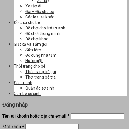
Xe đẩy
Xe tập đi
Đai – Địu cho bé
Các loại xe khác
Đồ chơi cho bé
Đồ chơi cho trẻ sơ sinh
Đồ chơi thông minh
Đồ chơi khác
Giặt xả và Tắm gội
Sữa tắm
Đồ dùng nhà tắm
Nước giặt
Thời trang cho bé
Thời trang bé gái
Thời trang bé trai
Đồ sơ sinh
Quần áo sơ sinh
Combo sơ sinh
Đăng nhập
Tên tài khoản hoặc địa chỉ email
*
Mật khẩu
*