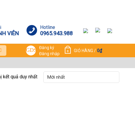
i
Hotline
NH VIÊN
0965.943.988
Đăng ký
0
₫
GIỎ HÀNG /
0
Đăng nhập
hị kết quả duy nhất