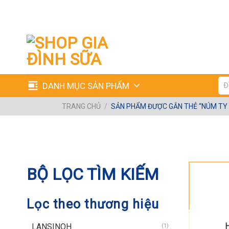
Skip
to
content
Tìm
DANH MỤC SẢN PHẨM
kiế
TRANG CHỦ
/
SẢN PHẨM ĐƯỢC GẮN THẺ “NÚM TY S
TRANG CHỦ
/
SẢN PHẨM ĐƯỢC GẮN THẺ “NÚ
BỘ LỌC TÌM KIẾM
Lọc theo thương hiệu
LANSINOH
(1)