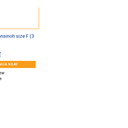
nsinoh size F (3
₫
5
MUA NGAY
iew
e