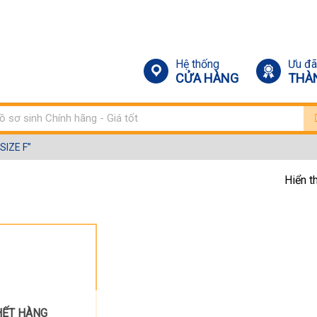
Hệ thống
Ưu đã
CỬA HÀNG
THÀ
m:
IZE F”
Hiển t
M TY SIZE F”
HẾT HÀNG