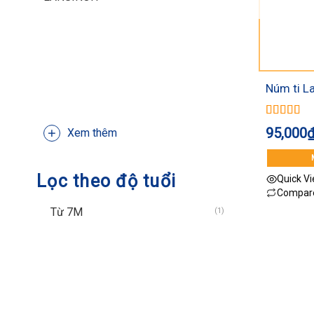
Núm ti La
tia)
Được xếp
95,000
Xem thêm
hạng
5.00
sao
Lọc theo độ tuổi
Quick V
Compar
Từ 7M
(1)