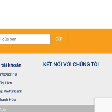
KẾT NỐI VỚI CHÚNG TÔI
 tài khoản
873203115
hị Liên
: Viettinbank
hanh Hóa
 Sữa