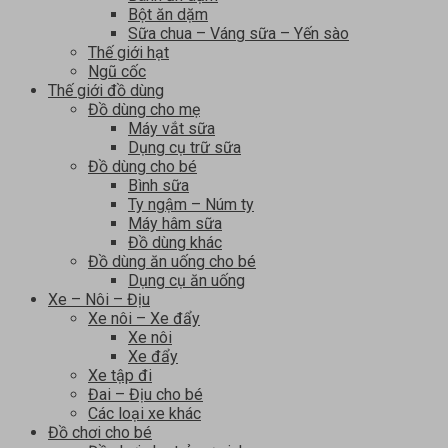
Bột ăn dặm
Sữa chua – Váng sữa – Yến sào
Thế giới hạt
Ngũ cốc
Thế giới đồ dùng
Đồ dùng cho mẹ
Máy vắt sữa
Dụng cụ trữ sữa
Đồ dùng cho bé
Bình sữa
Ty ngậm – Núm ty
Máy hâm sữa
Đồ dùng khác
Đồ dùng ăn uống cho bé
Dụng cụ ăn uống
Xe – Nôi – Địu
Xe nôi – Xe đẩy
Xe nôi
Xe đẩy
Xe tập đi
Đai – Địu cho bé
Các loại xe khác
Đồ chơi cho bé