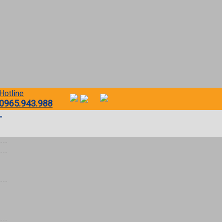
Hotline
0965.943.988
”