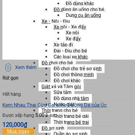
Đồ dùng khác
Đồ dùng ăn uống cho bé
Dụng cụ ăn uống
Xe - Nôi - Địu
Xe nôi - Xe đẩy
Xe nôi
Xe đẩy
Xe tập đi
Đai - Địu cho bé
Các loại xe khác
Đồ chơi cho bé
Xem thêm
Đồ chơi cho trẻ sơ sinh
Đồ chơi thông minh
Rút gọn
Đồ chơi khác
Giặt xả và Tắm gội
Sữa tắm
Hết hàng
Đồ dùng nhà tắm
Nước giặt
Kem Nhau Thai Cừu Careline Dưỡng Da của Úc
Thời trang cho bé
Được xếp hạng
5.00
5 sao
Thời trang bé gái
Thời trang bé trai
120,000
₫
Đồ sơ sinh
Mua ngay
Quần áo sơ sinh