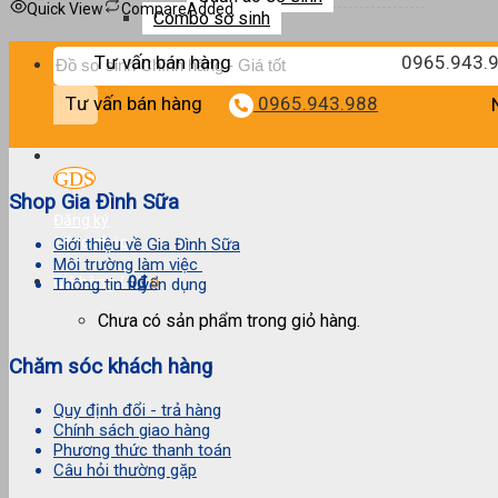
Quick View
Compare
Added
Combo sơ sinh
Tìm
Tư vấn bán hàng
0965.943.
kiếm:
Tư vấn bán hàng
0965.943.988
Shop Gia Đình Sữa
Đăng ký
Đăng nhập
Giới thiệu về Gia Đình Sữa
Môi trường làm việc
0
₫
Giỏ hàng /
0
Thông tin tuyển dụng
Chưa có sản phẩm trong giỏ hàng.
Chăm sóc khách hàng
Quy định đổi - trả hàng
Chính sách giao hàng
Phương thức thanh toán
Câu hỏi thường gặp