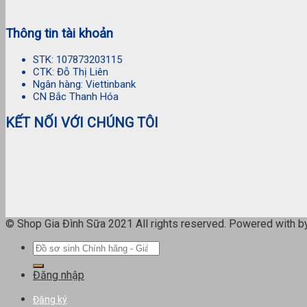
Thông tin tài khoản
STK: 107873203115
CTK: Đỗ Thị Liên
Ngân hàng: Viettinbank
CN Bắc Thanh Hóa
KẾT NỐI VỚI CHÚNG TÔI
© Shop Gia Đình Sữa 2021 All rights reserved. Powered with 
Tìm
kiếm:
Đăng nhập
Đăng ký