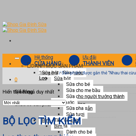
Skip
to
content
Hệ thống
Ưu đãi
CỬA HÀNG
THÀNH VIÊN
DANH MỤC SẢN PHẨM
Sữa bột - Sữa nước
Trang chủ
/
Sản phẩm được gắn thẻ “Nhau thai cừu
Lọc
Sữa bột
0
Sữa cho bé
Trang chủ
/
Sản phẩm được gắn thẻ “Nhau thai cừu”
Sữa cho mẹ bầu
Hiển thị kết quả duy nhất
Giỏ hàng
Lọc
Sữa cho người trưởng thành
Sữa nước
Chưa có sản phẩm trong giỏ hàng.
Sữa pha sẵn
Sữa tươi
BỘ LỌC TÌM KIẾM
Bỉm - Tã - Vệ sinh
Bỉm tã
Dành cho bé