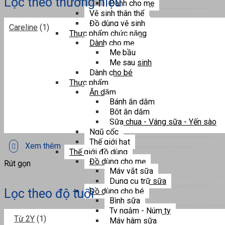
Lọc theo thương hiệu
Dành cho mẹ
Vệ sinh thân thể
Đồ dùng vệ sinh
Careline
(1)
Thực phẩm chức năng
Dành cho mẹ
Mẹ bầu
Mẹ sau sinh
Dành cho bé
Thực phẩm
Ăn dặm
Bánh ăn dặm
Bột ăn dặm
Sữa chua - Váng sữa - Yến sào
Ngũ cốc
Thế giới hạt
Xem thêm
Thế giới đồ dùng
Đồ dùng cho mẹ
Rút gọn
Máy vắt sữa
Dụng cụ trữ sữa
Lọc theo độ tuổi
Đồ dùng cho bé
Bình sữa
Ty ngậm - Núm ty
Từ 2Y
(1)
Máy hâm sữa