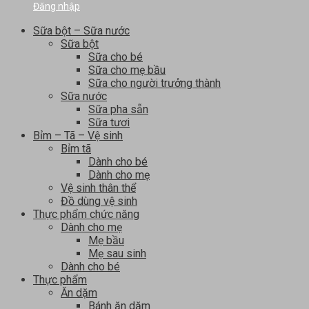
Đăng nhập
Sữa bột – Sữa nước
Sữa bột
Sữa cho bé
Sữa cho mẹ bầu
Sữa cho người trưởng thành
Sữa nước
Sữa pha sẵn
Sữa tươi
Bỉm – Tã – Vệ sinh
Bỉm tã
Dành cho bé
Dành cho mẹ
Vệ sinh thân thể
Đồ dùng vệ sinh
Thực phẩm chức năng
Dành cho mẹ
Mẹ bầu
Mẹ sau sinh
Dành cho bé
Thực phẩm
Ăn dặm
Bánh ăn dặm