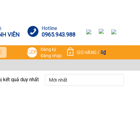
i
Hotline
NH VIÊN
0965.943.988
Đăng ký
0
₫
GIỎ HÀNG /
0
Đăng nhập
hị kết quả duy nhất