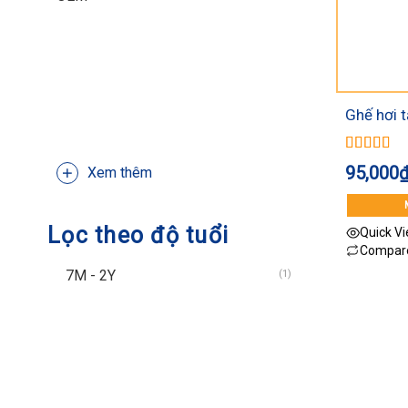
Ghế hơi t
Được xếp
95,000
Xem thêm
hạng
5.00
sao
Lọc theo độ tuổi
Quick V
Compar
7M - 2Y
(1)