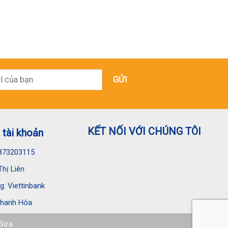
KẾT NỐI VỚI CHÚNG TÔI
 tài khoản
873203115
hị Liên
: Viettinbank
hanh Hóa
 Sữa