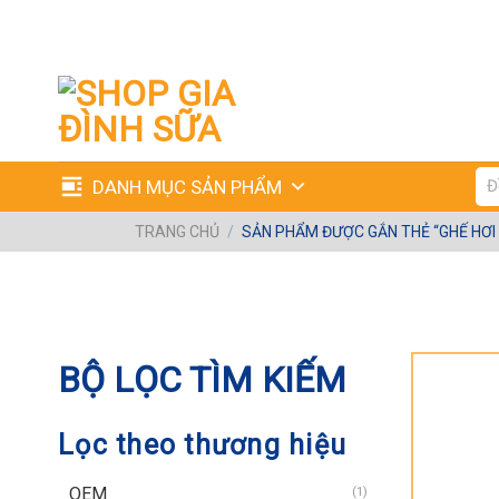
Skip
to
content
Tìm
DANH MỤC SẢN PHẨM
kiế
TRANG CHỦ
/
SẢN PHẨM ĐƯỢC GẮN THẺ “GHẾ HƠI 
TRANG CHỦ
/
SẢN PHẨM ĐƯỢC GẮN THẺ “GH
BỘ LỌC TÌM KIẾM
Lọc theo thương hiệu
OEM
(1)