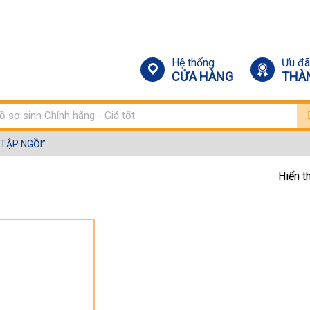
Hệ thống
Ưu đã
CỬA HÀNG
THÀ
m:
TẬP NGỒI”
Hiển t
Ế HƠI TẬP NGỒI”