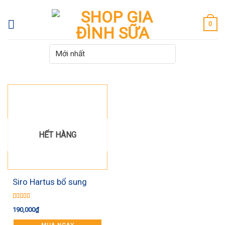
Skip
to
0
content
HẾT HÀNG
Siro Hartus bổ sung
canxi 150ml
Được xếp
190,000
₫
hạng
5.00
5
sao