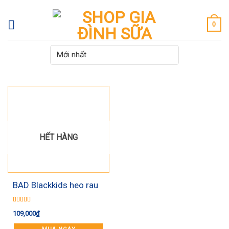
Skip
to
0
content
HẾT HÀNG
BAD Blackkids heo rau
củ
Được xếp
109,000
₫
hạng
5.00
5
sao