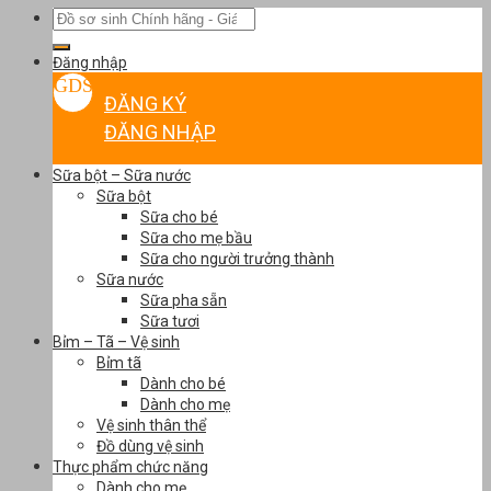
Tìm
kiếm:
Đăng nhập
ĐĂNG KÝ
ĐĂNG NHẬP
Sữa bột – Sữa nước
Sữa bột
Sữa cho bé
Sữa cho mẹ bầu
Sữa cho người trưởng thành
Sữa nước
Sữa pha sẵn
Sữa tươi
Bỉm – Tã – Vệ sinh
Bỉm tã
Dành cho bé
Dành cho mẹ
Vệ sinh thân thể
Đồ dùng vệ sinh
Thực phẩm chức năng
Dành cho mẹ