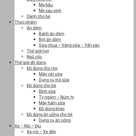
Mẹ bầu
Mẹ sau sinh
Dành cho bé
Thực phẩm
Ăn dặm
Bánh ăn dặm
Bột ăn dặm
Sữa chua – Váng sữa – Yến sào
Thế giới hạt
Ngũ cốc
Thế giới đồ dùng
Đồ dùng cho mẹ
Máy vắt sữa
Dụng cụ trữ sữa
Đồ dùng cho bé
Bình sữa
Ty ngậm – Núm ty
Máy hâm sữa
Đồ dùng khác
Đồ dùng ăn uống cho bé
Dụng cụ ăn uống
Xe – Nôi – Địu
Xe nôi – Xe đẩy