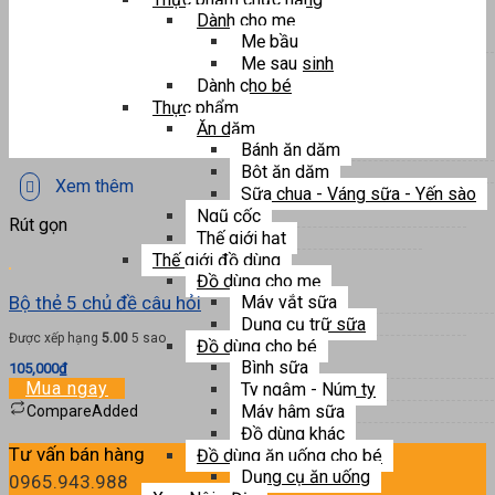
Dành cho mẹ
Mẹ bầu
Mẹ sau sinh
Dành cho bé
Thực phẩm
Ăn dặm
Bánh ăn dặm
Bột ăn dặm
Xem thêm
Sữa chua - Váng sữa - Yến sào
Ngũ cốc
Rút gọn
Thế giới hạt
Thế giới đồ dùng
Đồ dùng cho mẹ
Bộ thẻ 5 chủ đề câu hỏi
Máy vắt sữa
Dụng cụ trữ sữa
Được xếp hạng
5.00
5 sao
Đồ dùng cho bé
Bình sữa
105,000
₫
Mua ngay
Ty ngậm - Núm ty
Máy hâm sữa
Compare
Added
Đồ dùng khác
Tư vấn bán hàng
Đồ dùng ăn uống cho bé
Dụng cụ ăn uống
0965.943.988