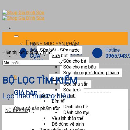
Skip
to
content
DANH MỤC SẢN PHẨM
Hệ
Ưu đãi
Hotline
thống
Sữa bột - Sữa nước
Hiển thị kết quả duy nhất
THÀNH
0965.943.
CỬA
Sữa bột
VIÊN
Sữa cho bé
HÀNG
Sữa cho mẹ bầu
Sữa cho người trưởng thành
0
BỘ LỌC TÌM KIẾM
Sữa nước
Sữa pha sẵn
Sữa tươi
Giỏ hàng
Lọc theo thương hiệu
Bỉm - Tã - Vệ sinh
Bỉm tã
Dành cho bé
Chưa có sản phẩm trong giỏ hàng.
NO BRAND
(1)
Dành cho mẹ
Vệ sinh thân thể
Đồ dùng vệ sinh
Thực phẩm chức năng