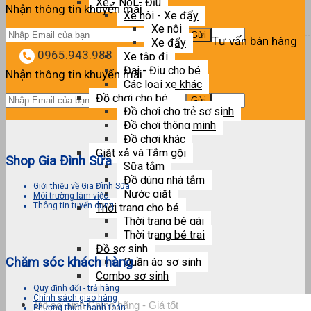
Xe - Nôi - Địu
Nhận thông tin khuyến mãi
Xe nôi - Xe đẩy
Xe nôi
Tư vấn bán hàng
Xe đẩy
0965.943.988
Xe tập đi
Đai - Địu cho bé
Nhận thông tin khuyến mãi
Các loại xe khác
Đồ chơi cho bé
Đồ chơi cho trẻ sơ sinh
Đồ chơi thông minh
Đồ chơi khác
Giặt xả và Tắm gội
Shop Gia Đình Sữa
Sữa tắm
Đồ dùng nhà tắm
Giới thiệu về Gia Đình Sữa
Nước giặt
Môi trường làm việc
Thông tin tuyển dụng
Thời trang cho bé
Thời trang bé gái
Thời trang bé trai
Đồ sơ sinh
Chăm sóc khách hàng
Quần áo sơ sinh
Combo sơ sinh
Quy định đổi - trả hàng
Chính sách giao hàng
Tìm
Phương thức thanh toán