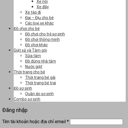
Xe nôi
Xe đẩy
Xe tập đi
Đai – Địu cho bé
Các loại xe khác
Đồ chơi cho bé
Đồ chơi cho trẻ sơ sinh
Đồ chơi thông minh
Đồ chơi khác
Giặt xả và Tắm gội
Sữa tắm
Đồ dùng nhà tắm
Nước giặt
Thời trang cho bé
Thời trang bé gái
Thời trang bé trai
Đồ sơ sinh
Quần áo sơ sinh
Combo sơ sinh
Đăng nhập
Tên tài khoản hoặc địa chỉ email
*