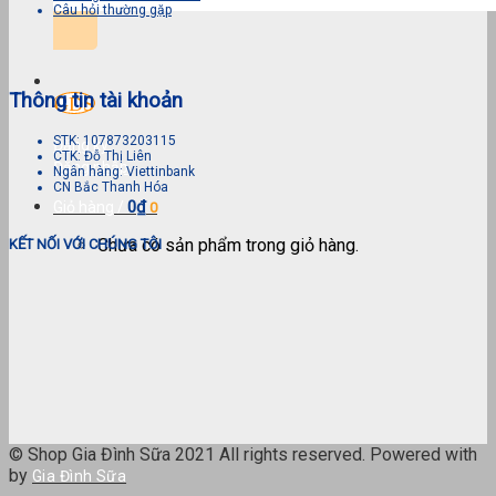
kiếm:
Câu hỏi thường gặp
Thông tin tài khoản
STK: 107873203115
Đăng ký
CTK: Đỗ Thị Liên
Đăng nhập
Ngân hàng: Viettinbank
CN Bắc Thanh Hóa
0
₫
Giỏ hàng /
0
Chưa có sản phẩm trong giỏ hàng.
KẾT NỐI VỚI CHÚNG TÔI
© Shop Gia Đình Sữa 2021 All rights reserved. Powered with
by
Gia Đình Sữa