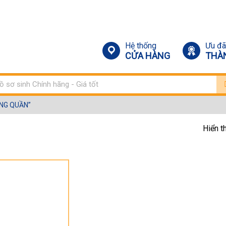
Hệ thống
Ưu đã
CỬA HÀNG
THÀ
m:
ING QUẦN”
Hiển t
M YIYING QUẦN”