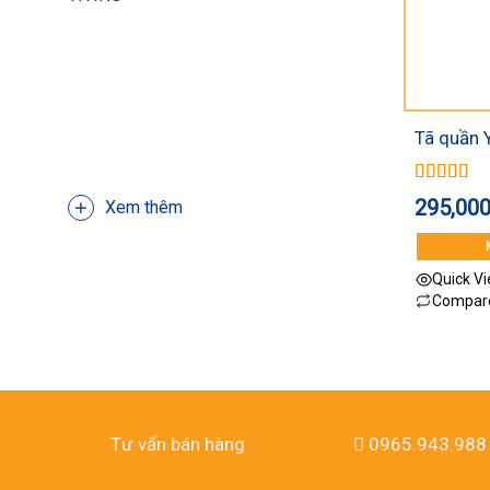
Tã quần Y
bông XXL
Được xếp
295,00
Xem thêm
hạng
5.00
sao
Quick V
Compar
Tư vấn bán hàng
0965.943.988