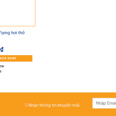
iying hơi thở
40 (> 15kg)
0
₫
5
MUA NGAY
iew
e
Nhận thông tin khuyến mãi