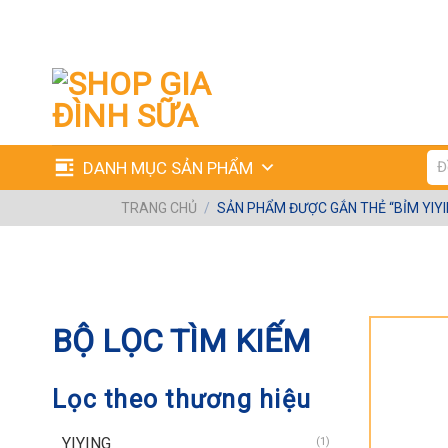
Skip
to
content
Tìm
DANH MỤC SẢN PHẨM
kiế
TRANG CHỦ
/
SẢN PHẨM ĐƯỢC GẮN THẺ “BỈM YIY
TRANG CHỦ
/
SẢN PHẨM ĐƯỢC GẮN THẺ “BỈ
BỘ LỌC TÌM KIẾM
Lọc theo thương hiệu
YIYING
(1)