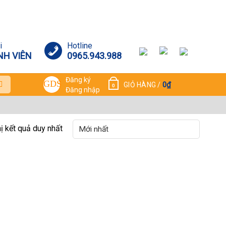
i
Hotline
NH VIÊN
0965.943.988
Đăng ký
0
₫
GIỎ HÀNG /
0
Đăng nhập
hị kết quả duy nhất