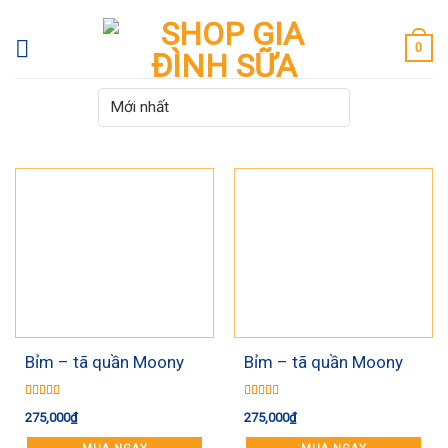
Skip
to
0
content
Bỉm – tã quần Moony
Bỉm – tã quần Moony
Natural size L36 (9 –
Natural size M46
14 kg)
Được xếp
Được xếp
275,000
₫
275,000
₫
hạng
5.00
5
hạng
5.00
5
sao
sao