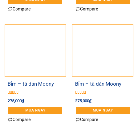
MUA NGAY
MUA NGAY
Compare
Compare
Bỉm – tã dán Moony
Bỉm – tã dán Moony
Natural size M46 (6 –
Natural size Newborn
11 kg)
63 miếng (dưới 5kg)
Được xếp
Được xếp
275,000
₫
275,000
₫
hạng
5.00
5
hạng
5.00
5
sao
sao
MUA NGAY
MUA NGAY
Compare
Compare