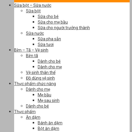
Sữa bột – Sữa nước
Sữa bột
Sữa cho bé
Sữa cho mẹ bầu
Sữa cho người trưởng thành
Sữa nước
Sữa pha sẵn
Sữa tươi
Bỉm – Tã – Vệ sinh
Bỉm tã
Dành cho bé
Dành cho mẹ
Vệ sinh thân thể
Đồ dùng vệ sinh
Thực phẩm chức năng
Dành cho mẹ
Mẹ bầu
Mẹ sau sinh
Dành cho bé
Thực phẩm
Ăn dặm
Bánh ăn dặm
Bột ăn dặm