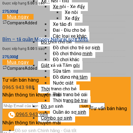
Xe - Nôi - Địu
Được xếp hạng
5.00
5 sao
Xe nôi - Xe đẩy
275,000
₫
Xe nôi
Mua ngay
Xe đẩy
Compare
Added
Xe tập đi
Đai - Địu cho bé
Các loại xe khác
Bỉm – tã quần Moony Natural size M46
Đồ chơi cho bé
Đồ chơi cho trẻ sơ sinh
Được xếp hạng
5.00
5 sao
Đồ chơi thông minh
275,000
₫
Đồ chơi khác
Mua ngay
Giặt xả và Tắm gội
Compare
Added
Sữa tắm
Đồ dùng nhà tắm
Tư vấn bán hàng
Nước giặt
0965.943.988
Thời trang cho bé
Nhận thông tin khuyến mãi
Thời trang bé gái
Thời trang bé trai
Đồ sơ sinh
Tư vấn bán hàng
Quần áo sơ sinh
0965.943.988
Combo sơ sinh
Nhận thông tin khuyến mãi
Tìm