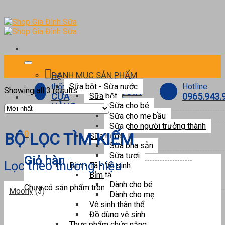
Skip
to
content
DANH MỤC SẢN PHẨM
Hệ
Ưu đãi
Hotline
thống
Sữa bột - Sữa nước
Showing all 3 results
THÀNH
0965.943.
CỬA
Sữa bột
VIÊN
Sữa cho bé
HÀNG
Sữa cho mẹ bầu
Sữa cho người trưởng thành
0
BỘ LỌC TÌM KIẾM
Sữa nước
Sữa pha sẵn
Sữa tươi
Giỏ hàng
Lọc theo thương hiệu
Bỉm - Tã - Vệ sinh
Bỉm tã
Dành cho bé
Chưa có sản phẩm trong giỏ hàng.
Moony
(3)
Dành cho mẹ
Vệ sinh thân thể
Đồ dùng vệ sinh
Thực phẩm chức năng