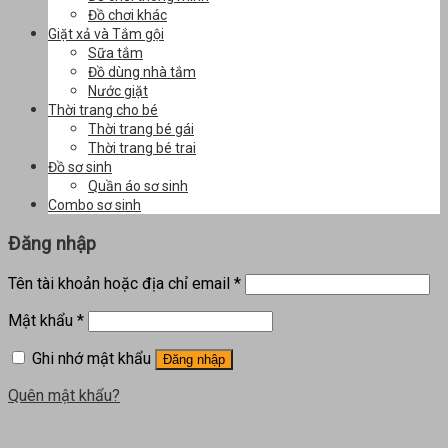
Đồ chơi khác
Giặt xả và Tắm gội
Sữa tắm
Đồ dùng nhà tắm
Nước giặt
Thời trang cho bé
Thời trang bé gái
Thời trang bé trai
Đồ sơ sinh
Quần áo sơ sinh
Combo sơ sinh
Đăng nhập
Tên tài khoản hoặc địa chỉ email
*
Mật khẩu
*
Ghi nhớ mật khẩu
Đăng nhập
Quên mật khẩu?