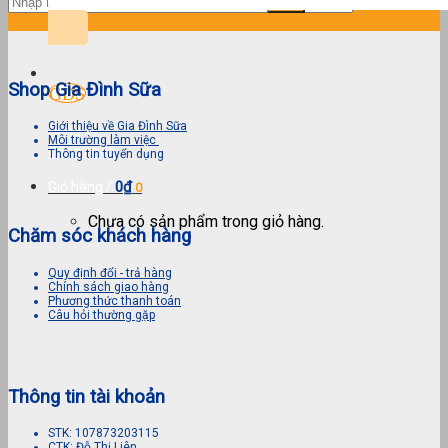
kiếm:
Shop Gia Đình Sữa
Giới thiệu về Gia Đình Sữa
Đăng ký
Môi trường làm việc
Đăng nhập
Thông tin tuyển dụng
0
₫
Giỏ hàng /
0
Chưa có sản phẩm trong giỏ hàng.
Chăm sóc khách hàng
Quy định đổi - trả hàng
Chính sách giao hàng
Phương thức thanh toán
Câu hỏi thường gặp
Thông tin tài khoản
STK: 107873203115
CTK: Đỗ Thị Liên