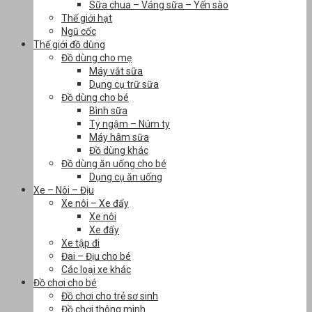
Sữa chua – Váng sữa – Yến sào
Thế giới hạt
Ngũ cốc
Thế giới đồ dùng
Đồ dùng cho mẹ
Máy vắt sữa
Dụng cụ trữ sữa
Đồ dùng cho bé
Bình sữa
Ty ngậm – Núm ty
Máy hâm sữa
Đồ dùng khác
Đồ dùng ăn uống cho bé
Dụng cụ ăn uống
Xe – Nôi – Địu
Xe nôi – Xe đẩy
Xe nôi
Xe đẩy
Xe tập đi
Đai – Địu cho bé
Các loại xe khác
Đồ chơi cho bé
Đồ chơi cho trẻ sơ sinh
Đồ chơi thông minh