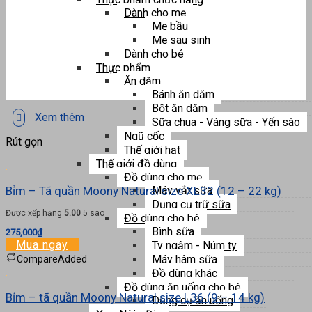
Dành cho mẹ
Mẹ bầu
Mẹ sau sinh
Dành cho bé
Thực phẩm
Ăn dặm
Bánh ăn dặm
Bột ăn dặm
Xem thêm
Sữa chua - Váng sữa - Yến sào
Ngũ cốc
Rút gọn
Thế giới hạt
Thế giới đồ dùng
Đồ dùng cho mẹ
Bỉm – Tã quần Moony Natural size XL32 (12 – 22 kg)
Máy vắt sữa
Dụng cụ trữ sữa
Được xếp hạng
5.00
5 sao
Đồ dùng cho bé
Bình sữa
275,000
₫
Mua ngay
Ty ngậm - Núm ty
Máy hâm sữa
Compare
Added
Đồ dùng khác
Đồ dùng ăn uống cho bé
Bỉm – tã quần Moony Natural size L36 (9 – 14 kg)
Dụng cụ ăn uống