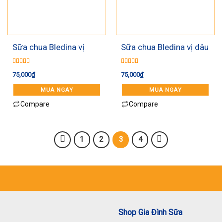
Sữa chua Bledina vị
Sữa chua Bledina vị dâu
chuối
Được xếp
Được xếp
75,000
₫
75,000
₫
hạng
5.00
5
hạng
5.00
5
sao
sao
MUA NGAY
MUA NGAY
Compare
Compare
1
2
3
4
Shop Gia Đình Sữa