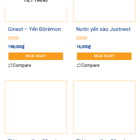
HẾT HÀNG
Ginest – Yến Đôrêmon
Nước yến sào Justnest
hạt chia
120ml
Được xếp
Được xếp
198,000
₫
16,000
₫
hạng
5.00
5
hạng
5.00
5
sao
sao
MUA NGAY
MUA NGAY
Compare
Compare