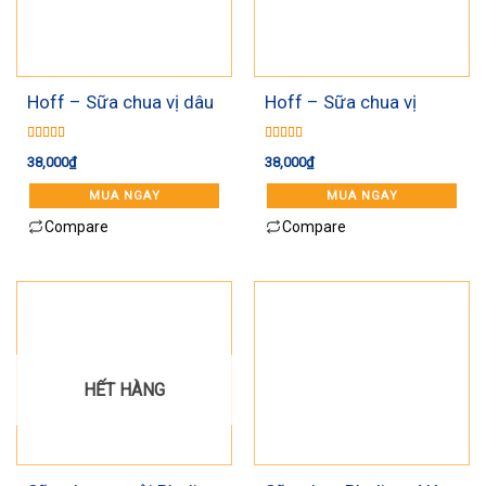
Hoff – Sữa chua vị dâu
Hoff – Sữa chua vị
tây 6+
nguyên bản
Được xếp
Được xếp
38,000
₫
38,000
₫
hạng
5.00
5
hạng
5.00
5
sao
sao
MUA NGAY
MUA NGAY
Compare
Compare
HẾT HÀNG