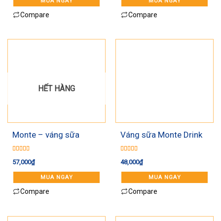
MUA NGAY
MUA NGAY
Compare
Compare
HẾT HÀNG
Monte – váng sữa
Váng sữa Monte Drink
socola
4*95ml chai
Được xếp
Được xếp
57,000
₫
48,000
₫
hạng
5.00
5
hạng
5.00
5
sao
sao
MUA NGAY
MUA NGAY
Compare
Compare