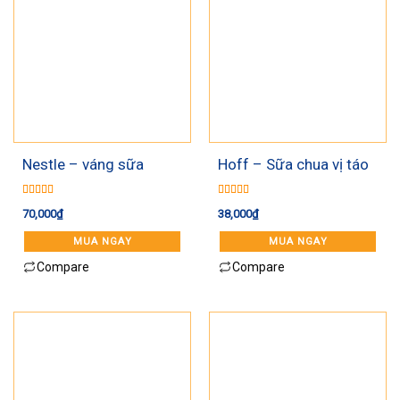
Nestle – váng sữa
Hoff – Sữa chua vị táo
nguội
6+
Được xếp
Được xếp
70,000
₫
38,000
₫
hạng
5.00
5
hạng
5.00
5
sao
sao
MUA NGAY
MUA NGAY
Compare
Compare