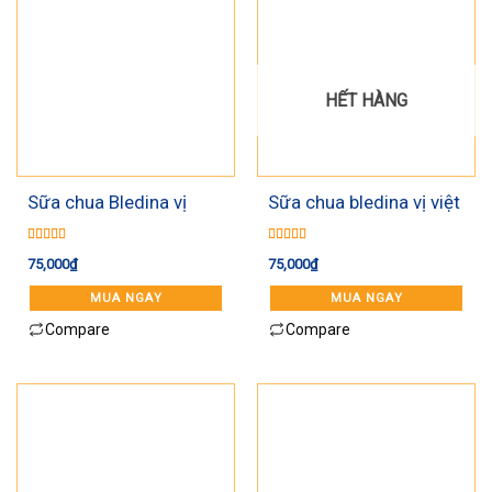
HẾT HÀNG
Sữa chua Bledina vị
Sữa chua bledina vị việt
xoài
quất
Được xếp
Được xếp
75,000
₫
75,000
₫
hạng
5.00
5
hạng
5.00
5
sao
sao
MUA NGAY
MUA NGAY
Compare
Compare