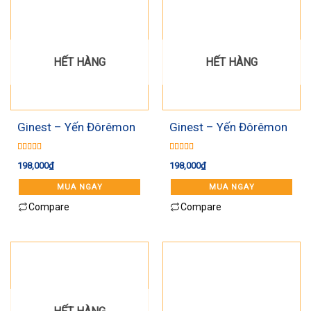
HẾT HÀNG
HẾT HÀNG
Ginest – Yến Đôrêmon
Ginest – Yến Đôrêmon
vị dâu 70ml*6
vị cam 70ml*6
Được xếp
Được xếp
198,000
₫
198,000
₫
hạng
5.00
5
hạng
5.00
5
sao
sao
MUA NGAY
MUA NGAY
Compare
Compare