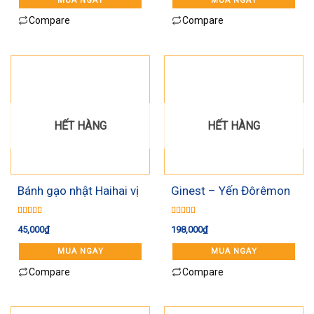
MUA NGAY
MUA NGAY
Compare
Compare
HẾT HÀNG
HẾT HÀNG
Bánh gạo nhật Haihai vị
Ginest – Yến Đôrêmon
cá mòi
Grow kid 70ml*6
Được xếp
Được xếp
45,000
₫
198,000
₫
hạng
5.00
5
hạng
5.00
5
sao
sao
MUA NGAY
MUA NGAY
Compare
Compare