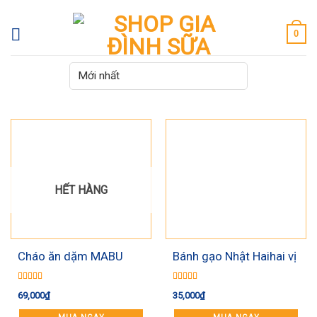
Skip
to
0
content
HẾT HÀNG
Cháo ăn dặm MABU
Bánh gạo Nhật Haihai vị
nguyên hạt 400g
rau củ (7m+)
Được xếp
Được xếp
69,000
₫
35,000
₫
hạng
5.00
5
hạng
5.00
5
sao
sao